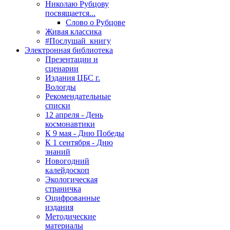
Николаю Рубцову
посвящается...
Слово о Рубцове
Живая классика
#Послушай_книгу
Электронная библиотека
Презентации и
сценарии
Издания ЦБС г.
Вологды
Рекомендательные
списки
12 апреля - День
космонавтики
К 9 мая - Дню Победы
К 1 сентября - Дню
знаний
Новогодний
калейдоскоп
Экологическая
страничка
Оцифрованные
издания
Методические
материалы