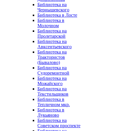
Библиотека на
Чернышевского
Библиотека в Лосте
Библиотека в
Молочном
Библиотека на
Пролетарской
Библиотека на
Авксентьевского
Библиотека на
Трактористов
(Бывалово)
Библиотека на
Судоремонтной
Библиотека на
Можайского
Библиотека на
Текстильщиков
Библиотека в
Тепличном мкр.
Библиотека в
Лукьяново
Библиотека на
Советском проспекте
Библиотека на