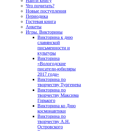
Найти книгу
Что почитать?
Новые поступления
Периодика
Гостевая книга
Анкеты
Игры. Викторины
Викторина к дню
славянской
письменности и
культуры
Викторина
«Вологодские
писатели-юбиляры
2017 года»
Викторина по
творчеству Тургенева
Викторина по
творчеству Максима
Горького
Викторина ко Дню
космонавтики
Викторина по
творчеству А.Н.
Островского