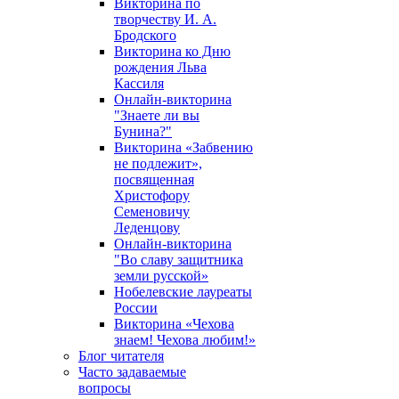
Викторина по
творчеству И. А.
Бродского
Викторина ко Дню
рождения Льва
Кассиля
Онлайн-викторина
"Знаете ли вы
Бунина?"
Викторина «Забвению
не подлежит»,
посвященная
Христофору
Семеновичу
Леденцову
Онлайн-викторина
"Во славу защитника
земли русской»
Нобелевские лауреаты
России
Викторина «Чехова
знаем! Чехова любим!»
Блог читателя
Часто задаваемые
вопросы