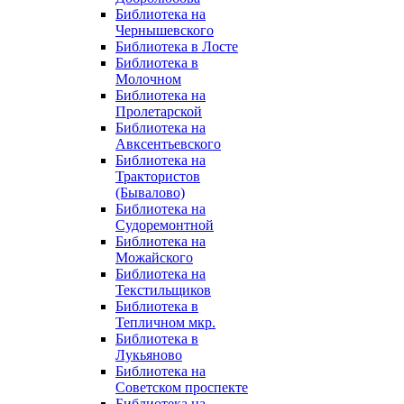
Библиотека на
Чернышевского
Библиотека в Лосте
Библиотека в
Молочном
Библиотека на
Пролетарской
Библиотека на
Авксентьевского
Библиотека на
Трактористов
(Бывалово)
Библиотека на
Судоремонтной
Библиотека на
Можайского
Библиотека на
Текстильщиков
Библиотека в
Тепличном мкр.
Библиотека в
Лукьяново
Библиотека на
Советском проспекте
Библиотека на