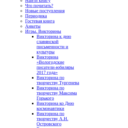
Найти книгу
Что почитать?
Новые поступления
Периодика
Гостевая книга
Анкеты
Игры. Викторины
Викторина к дню
славянской
письменности и
культуры
Викторина
«Вологодские
писатели-юбиляры
2017 года»
Викторина по
творчеству Тургенева
Викторина по
творчеству Максима
Горького
Викторина ко Дню
космонавтики
Викторина по
творчеству А.Н.
Островского