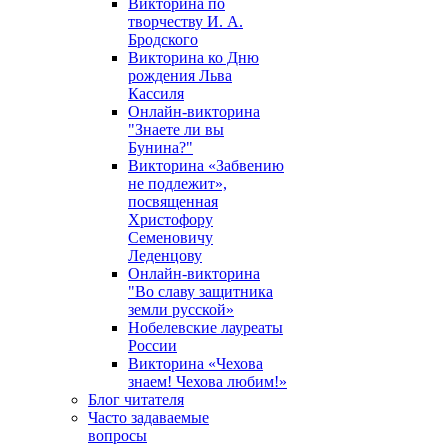
Викторина по
творчеству И. А.
Бродского
Викторина ко Дню
рождения Льва
Кассиля
Онлайн-викторина
"Знаете ли вы
Бунина?"
Викторина «Забвению
не подлежит»,
посвященная
Христофору
Семеновичу
Леденцову
Онлайн-викторина
"Во славу защитника
земли русской»
Нобелевские лауреаты
России
Викторина «Чехова
знаем! Чехова любим!»
Блог читателя
Часто задаваемые
вопросы