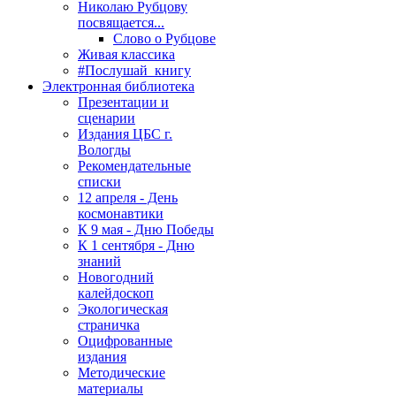
Николаю Рубцову
посвящается...
Слово о Рубцове
Живая классика
#Послушай_книгу
Электронная библиотека
Презентации и
сценарии
Издания ЦБС г.
Вологды
Рекомендательные
списки
12 апреля - День
космонавтики
К 9 мая - Дню Победы
К 1 сентября - Дню
знаний
Новогодний
калейдоскоп
Экологическая
страничка
Оцифрованные
издания
Методические
материалы