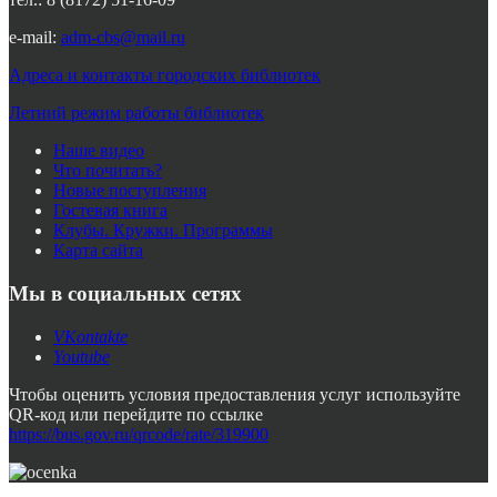
e-mail:
adm-cbs@mail.ru
Адреса и контакты городских библиотек
Летний режим работы библиотек
Наше видео
Что почитать?
Новые поступления
Гостевая книга
Клубы. Кружки. Программы
Карта сайта
Мы в социальных сетях
VKontakte
Youtube
Чтобы оценить условия предоставления услуг используйте
QR-код или перейдите по ссылке
https://bus.gov.ru/qrcode/rate/319900