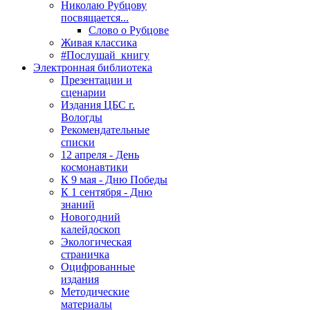
Николаю Рубцову
посвящается...
Слово о Рубцове
Живая классика
#Послушай_книгу
Электронная библиотека
Презентации и
сценарии
Издания ЦБС г.
Вологды
Рекомендательные
списки
12 апреля - День
космонавтики
К 9 мая - Дню Победы
К 1 сентября - Дню
знаний
Новогодний
калейдоскоп
Экологическая
страничка
Оцифрованные
издания
Методические
материалы