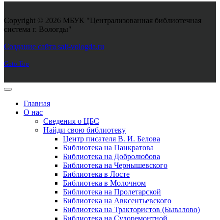
Copyright © 2026 МБУК "Централизованная библиотечная
система г. Вологды"
Joomla! 3 Templates
Создание сайта sait-vologda.ru
Goto Top
Главная
О нас
Сведения о ЦБС
Найди свою библиотеку
Центр писателя В. И. Белова
Библиотека на Панкратова
Библиотека на Добролюбова
Библиотека на Чернышевского
Библиотека в Лосте
Библиотека в Молочном
Библиотека на Пролетарской
Библиотека на Авксентьевского
Библиотека на Трактористов (Бывалово)
Библиотека на Судоремонтной