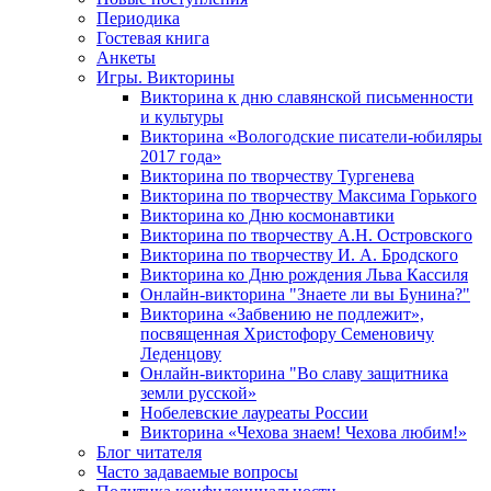
Периодика
Гостевая книга
Анкеты
Игры. Викторины
Викторина к дню славянской письменности
и культуры
Викторина «Вологодские писатели-юбиляры
2017 года»
Викторина по творчеству Тургенева
Викторина по творчеству Максима Горького
Викторина ко Дню космонавтики
Викторина по творчеству А.Н. Островского
Викторина по творчеству И. А. Бродского
Викторина ко Дню рождения Льва Кассиля
Онлайн-викторина "Знаете ли вы Бунина?"
Викторина «Забвению не подлежит»,
посвященная Христофору Семеновичу
Леденцову
Онлайн-викторина "Во славу защитника
земли русской»
Нобелевские лауреаты России
Викторина «Чехова знаем! Чехова любим!»
Блог читателя
Часто задаваемые вопросы