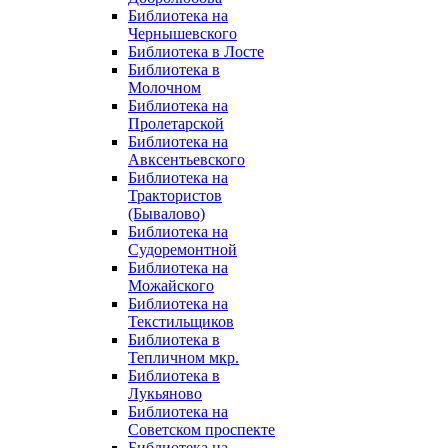
Библиотека на
Чернышевского
Библиотека в Лосте
Библиотека в
Молочном
Библиотека на
Пролетарской
Библиотека на
Авксентьевского
Библиотека на
Трактористов
(Бывалово)
Библиотека на
Судоремонтной
Библиотека на
Можайского
Библиотека на
Текстильщиков
Библиотека в
Тепличном мкр.
Библиотека в
Лукьяново
Библиотека на
Советском проспекте
Библиотека на