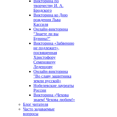
Викторина по
творчеству И. А.
Бродского
Викторина ко Дню
рождения Льва
Кассиля
Онлайн-викторина
"Знаете ли вы
Бунина?"
Викторина «Забвению
не подлежит»,
посвященная
Христофору
Семеновичу
Леденцову
Онлайн-викторина
"Во славу защитника
земли русской»
Нобелевские лауреаты
России
Викторина «Чехова
знаем! Чехова любим!»
Блог читателя
Часто задаваемые
вопросы