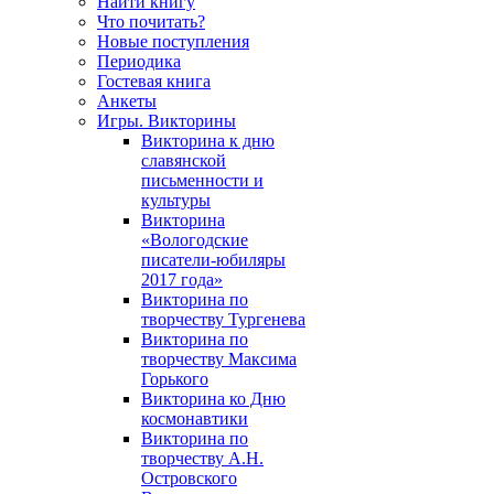
Найти книгу
Что почитать?
Новые поступления
Периодика
Гостевая книга
Анкеты
Игры. Викторины
Викторина к дню
славянской
письменности и
культуры
Викторина
«Вологодские
писатели-юбиляры
2017 года»
Викторина по
творчеству Тургенева
Викторина по
творчеству Максима
Горького
Викторина ко Дню
космонавтики
Викторина по
творчеству А.Н.
Островского