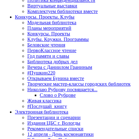
Политика конфиденциальности
Виртуальные выставки
Комплектуем библиотеки вместе
Конкурсы. Проекты. Клубы
Модельная библиотека
Планы мероприятий
Конкурсы. Проекты
Клубы. Кружки. Программы
Беловские чтения
ПервоКлассное чтение
Год памяти и славы
Библиотека добрых дел
Вечера с Даниилом Граниным
#Пушкин220
Открываем Бунина вместе
Творческие мастер-классы городских библиотек
Николаю Рубцову посвящается...
Слово о Рубцове
Живая классика
#Послушай_книгу
Электронная библиотека
Презентации и сценарии
Издания ЦБС г. Вологды
Рекомендательные списки
12 апреля - День космонавтики