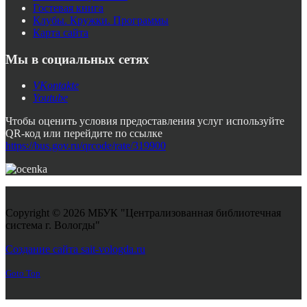
Гостевая книга
Клубы. Кружки. Программы
Карта сайта
Мы в социальных сетях
VKontakte
Youtube
Чтобы оценить условия предоставления услуг используйте
QR-код или перейдите по ссылке
https://bus.gov.ru/qrcode/rate/319900
Copyright © 2026 МБУК "Централизованная библиотечная
система г. Вологды"
Joomla! 3 Templates
Создание сайта sait-vologda.ru
Goto Top