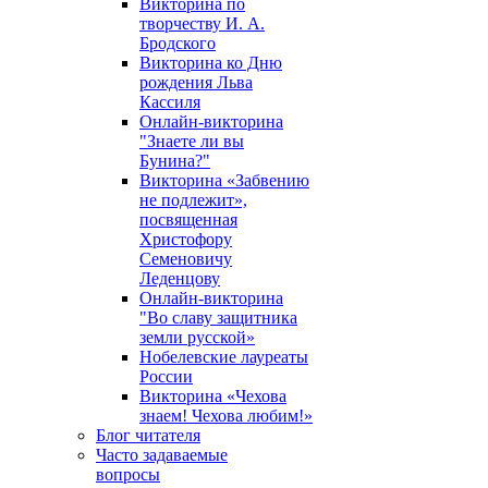
Викторина по
творчеству И. А.
Бродского
Викторина ко Дню
рождения Льва
Кассиля
Онлайн-викторина
"Знаете ли вы
Бунина?"
Викторина «Забвению
не подлежит»,
посвященная
Христофору
Семеновичу
Леденцову
Онлайн-викторина
"Во славу защитника
земли русской»
Нобелевские лауреаты
России
Викторина «Чехова
знаем! Чехова любим!»
Блог читателя
Часто задаваемые
вопросы