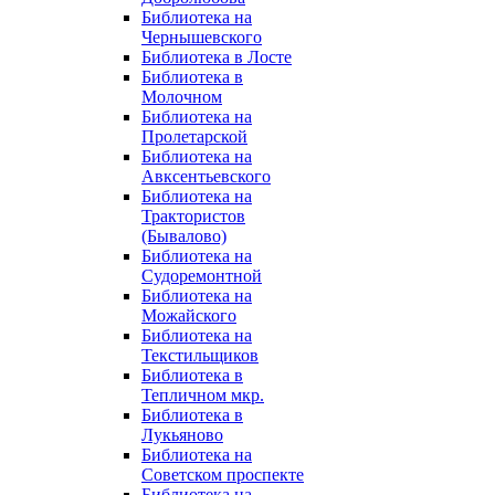
Библиотека на
Чернышевского
Библиотека в Лосте
Библиотека в
Молочном
Библиотека на
Пролетарской
Библиотека на
Авксентьевского
Библиотека на
Трактористов
(Бывалово)
Библиотека на
Судоремонтной
Библиотека на
Можайского
Библиотека на
Текстильщиков
Библиотека в
Тепличном мкр.
Библиотека в
Лукьяново
Библиотека на
Советском проспекте
Библиотека на