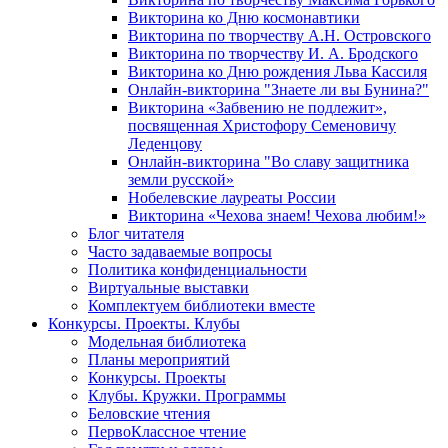
Викторина ко Дню космонавтики
Викторина по творчеству А.Н. Островского
Викторина по творчеству И. А. Бродского
Викторина ко Дню рождения Льва Кассиля
Онлайн-викторина "Знаете ли вы Бунина?"
Викторина «Забвению не подлежит»,
посвященная Христофору Семеновичу
Леденцову
Онлайн-викторина "Во славу защитника
земли русской»
Нобелевские лауреаты России
Викторина «Чехова знаем! Чехова любим!»
Блог читателя
Часто задаваемые вопросы
Политика конфиденциальности
Виртуальные выставки
Комплектуем библиотеки вместе
Конкурсы. Проекты. Клубы
Модельная библиотека
Планы мероприятий
Конкурсы. Проекты
Клубы. Кружки. Программы
Беловские чтения
ПервоКлассное чтение