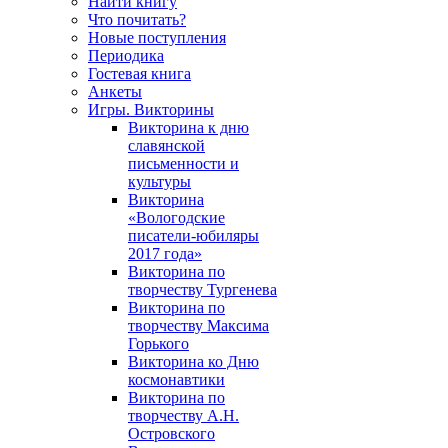
Найти книгу
Что почитать?
Новые поступления
Периодика
Гостевая книга
Анкеты
Игры. Викторины
Викторина к дню
славянской
письменности и
культуры
Викторина
«Вологодские
писатели-юбиляры
2017 года»
Викторина по
творчеству Тургенева
Викторина по
творчеству Максима
Горького
Викторина ко Дню
космонавтики
Викторина по
творчеству А.Н.
Островского