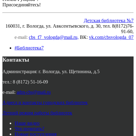
Присоединяйтесь!
Детская библиотека №7
160031, г. Вологда, ул. Авксентьевского, д. 30, тел. 8(8172)76-
91-60,
e-mail:
cbs_f7_vologda@mail.ru,
ВК
:
vk.com/cbsvologda_07
#Библиотека7
Контакты
Администрация: г. Вологда, ул. Щетинина, д.5
тел.: 8 (8172) 51-16-09
e-mail:
adm-cbs@mail.ru
Адреса и контакты городских библиотек
Летний режим работы библиотек
Наше видео
Что почитать?
Новые поступления