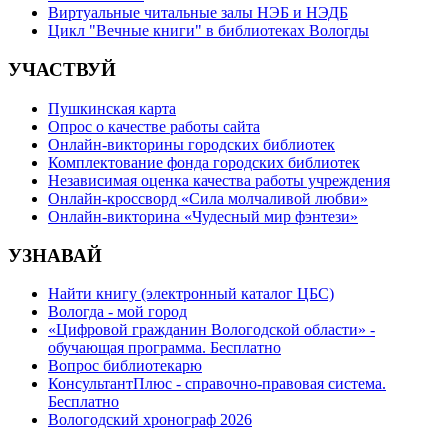
Виртуальные читальные залы НЭБ и НЭДБ
Цикл "Вечные книги" в библиотеках Вологды
УЧАСТВУЙ
Пушкинская карта
Опрос о качестве работы сайта
Онлайн-викторины городских библиотек
Комплектование фонда городских библиотек
Независимая оценка качества работы учреждения
Онлайн-кроссворд «Сила молчаливой любви»
Онлайн-викторина «Чудесный мир фэнтези»
УЗНАВАЙ
Найти книгу (электронный каталог ЦБС)
Вологда - мой город
«Цифровой гражданин Вологодской области» -
обучающая программа. Бесплатно
Вопрос библиотекарю
КонсультантПлюс - справочно-правовая система.
Бесплатно
Вологодский хронограф 2026