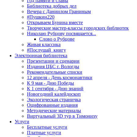
Год памяти и славы
Библиотека добрых дел
Вечера с Даниилом Граниным
#Пушкин220
Открываем Бунина вместе
Творческие мастер-классы городских библиотек
Николаю Рубцову посвящается...
Слово о Рубцове
Живая классика
#Послушай_книгу
Электронная библиотека
Презентации и сценарии
Издания ЦБС г. Вологды
Рекомендательные списки
12 апреля - День космонавтики
К 9 мая - Дню Победы
К 1 сентября - Дню знаний
Новогодний калейдоскоп
Экологическая страничка
Оцифрованные издания
Методические материалы
Виртуальный 3D тур в Тимониху
Услуги
Бесплатные услуги
Платные услуги