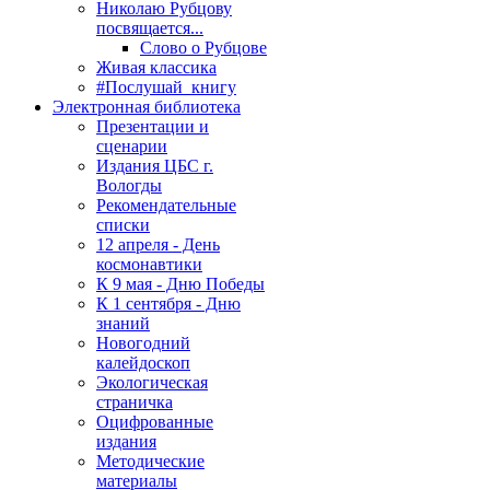
Николаю Рубцову
посвящается...
Слово о Рубцове
Живая классика
#Послушай_книгу
Электронная библиотека
Презентации и
сценарии
Издания ЦБС г.
Вологды
Рекомендательные
списки
12 апреля - День
космонавтики
К 9 мая - Дню Победы
К 1 сентября - Дню
знаний
Новогодний
калейдоскоп
Экологическая
страничка
Оцифрованные
издания
Методические
материалы