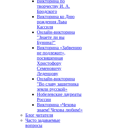
Викторина по
творчеству И. А.
Бродского
Викторина ко Дню
рождения Льва
Кассиля
Онлайн-викторина
"Знаете ли вы
Бунина?"
Викторина «Забвению
не подлежит»,
посвященная
Христофору
Семеновичу
Леденцову
Онлайн-викторина
"Во славу защитника
земли русской»
Нобелевские лауреаты
России
Викторина «Чехова
знаем! Чехова любим!»
Блог читателя
Часто задаваемые
вопросы