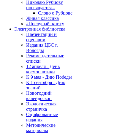
Николаю Рубцову
посвящается...
Слово о Рубцове
Живая классика
#Послушай_книгу
Электронная библиотека
Презентации и
сценарии
Издания ЦБС г.
Вологды
Рекомендательные
списки
12 апреля - День
космонавтики
К 9 мая - Дню Победы
К 1 сентября - Дню
знаний
Новогодний
калейдоскоп
Экологическая
страничка
Оцифрованные
издания
Методические
материалы