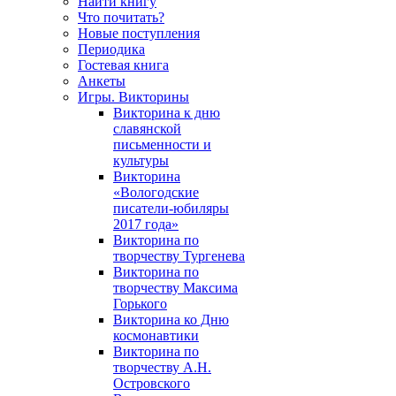
Найти книгу
Что почитать?
Новые поступления
Периодика
Гостевая книга
Анкеты
Игры. Викторины
Викторина к дню
славянской
письменности и
культуры
Викторина
«Вологодские
писатели-юбиляры
2017 года»
Викторина по
творчеству Тургенева
Викторина по
творчеству Максима
Горького
Викторина ко Дню
космонавтики
Викторина по
творчеству А.Н.
Островского