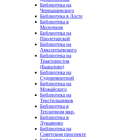
Библиотека на
Чернышевского
Библиотека в Лосте
Библиотека в
Молочном
Библиотека на
Пролетарской
Библиотека на
Авксентьевского
Библиотека на
Трактористов
(Бывалово)
Библиотека на
Судоремонтной
Библиотека на
Можайского
Библиотека на
Текстильщиков
Библиотека в
Тепличном мкр.
Библиотека в
Лукьяново
Библиотека на
Советском проспекте
Библиотека на