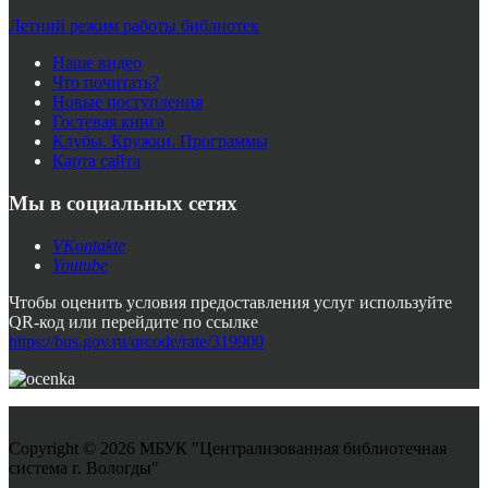
Летний режим работы библиотек
Наше видео
Что почитать?
Новые поступления
Гостевая книга
Клубы. Кружки. Программы
Карта сайта
Мы в социальных сетях
VKontakte
Youtube
Чтобы оценить условия предоставления услуг используйте
QR-код или перейдите по ссылке
https://bus.gov.ru/qrcode/rate/319900
Copyright © 2026 МБУК "Централизованная библиотечная
система г. Вологды"
Joomla! 3 Templates