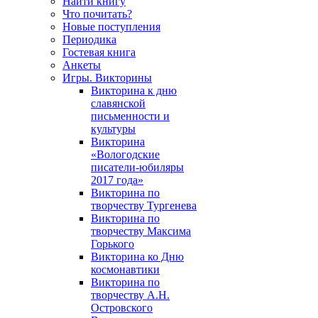
Найти книгу
Что почитать?
Новые поступления
Периодика
Гостевая книга
Анкеты
Игры. Викторины
Викторина к дню
славянской
письменности и
культуры
Викторина
«Вологодские
писатели-юбиляры
2017 года»
Викторина по
творчеству Тургенева
Викторина по
творчеству Максима
Горького
Викторина ко Дню
космонавтики
Викторина по
творчеству А.Н.
Островского