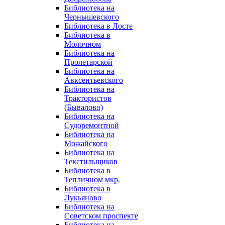
Библиотека на
Чернышевского
Библиотека в Лосте
Библиотека в
Молочном
Библиотека на
Пролетарской
Библиотека на
Авксентьевского
Библиотека на
Трактористов
(Бывалово)
Библиотека на
Судоремонтной
Библиотека на
Можайского
Библиотека на
Текстильщиков
Библиотека в
Тепличном мкр.
Библиотека в
Лукьяново
Библиотека на
Советском проспекте
Библиотека на