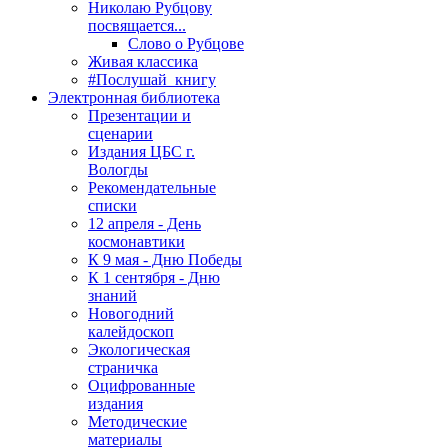
Николаю Рубцову
посвящается...
Слово о Рубцове
Живая классика
#Послушай_книгу
Электронная библиотека
Презентации и
сценарии
Издания ЦБС г.
Вологды
Рекомендательные
списки
12 апреля - День
космонавтики
К 9 мая - Дню Победы
К 1 сентября - Дню
знаний
Новогодний
калейдоскоп
Экологическая
страничка
Оцифрованные
издания
Методические
материалы