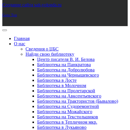
Создание сайта sait-vologda.ru
Goto Top
Главная
О нас
Сведения о ЦБС
Найди свою библиотеку
Центр писателя В. И. Белова
Библиотека на Панкратова
Библиотека на Добролюбова
Библиотека на Чернышевского
Библиотека в Лосте
Библиотека в Молочном
Библиотека на Пролетарской
Библиотека на Авксентьевского
Библиотека на Трактористов (Бывалово)
Библиотека на Судоремонтной
Библиотека на Можайского
Библиотека на Текстильщиков
Библиотека в Тепличном мкр.
Библиотека в Лукьяново