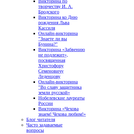
Викторина по
творчеству И. А.
Бродского
Викторина ко Дню
рождения Льва
Кассиля
Онлайн-викторина
"Знаете ли вы
Бунина?"
Викторина «Забвению
не подлежит»,
посвященная
Христофору
Семеновичу
Леденцову
Онлайн-викторина
"Во славу защитника
земли русской»
Нобелевские лауреаты
России
Викторина «Чехова
знаем! Чехова любим!»
Блог читателя
Часто задаваемые
вопросы