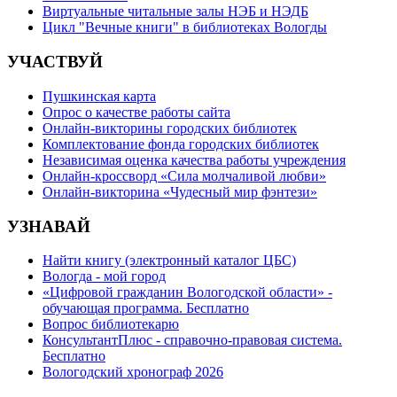
Виртуальные читальные залы НЭБ и НЭДБ
Цикл "Вечные книги" в библиотеках Вологды
УЧАСТВУЙ
Пушкинская карта
Опрос о качестве работы сайта
Онлайн-викторины городских библиотек
Комплектование фонда городских библиотек
Независимая оценка качества работы учреждения
Онлайн-кроссворд «Сила молчаливой любви»
Онлайн-викторина «Чудесный мир фэнтези»
УЗНАВАЙ
Найти книгу (электронный каталог ЦБС)
Вологда - мой город
«Цифровой гражданин Вологодской области» -
обучающая программа. Бесплатно
Вопрос библиотекарю
КонсультантПлюс - справочно-правовая система.
Бесплатно
Вологодский хронограф 2026