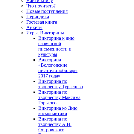
Найти книгу
Что почитать?
Новые поступления
Периодика
Гостевая книга
Анкеты
Игры. Викторины
Викторина к дню
славянской
письменности и
культуры
Викторина
«Вологодские
писатели-юбиляры
2017 года»
Викторина по
творчеству Тургенева
Викторина по
творчеству Максима
Горького
Викторина ко Дню
космонавтики
Викторина по
творчеству А.Н.
Островского