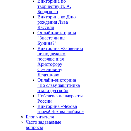
Викторина по
творчеству И. А.
Бродского
Викторина ко Дню
рождения Льва
Кассиля
Онлайн-викторина
"Знаете ли вы
Бунина?"
Викторина «Забвению
не подлежит»,
посвященная
Христофору
Семеновичу
Леденцову
Онлайн-викторина
"Во славу защитника
земли русской»
Нобелевские лауреаты
России
Викторина «Чехова
знаем! Чехова любим!»
Блог читателя
Часто задаваемые
вопросы