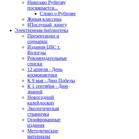
Николаю Рубцову
посвящается...
Слово о Рубцове
Живая классика
#Послушай_книгу
Электронная библиотека
Презентации и
сценарии
Издания ЦБС г.
Вологды
Рекомендательные
списки
12 апреля - День
космонавтики
К 9 мая - Дню Победы
К 1 сентября - Дню
знаний
Новогодний
калейдоскоп
Экологическая
страничка
Оцифрованные
издания
Методические
материалы