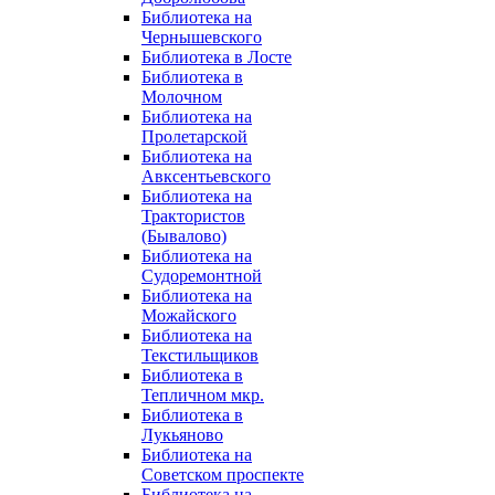
Библиотека на
Чернышевского
Библиотека в Лосте
Библиотека в
Молочном
Библиотека на
Пролетарской
Библиотека на
Авксентьевского
Библиотека на
Трактористов
(Бывалово)
Библиотека на
Судоремонтной
Библиотека на
Можайского
Библиотека на
Текстильщиков
Библиотека в
Тепличном мкр.
Библиотека в
Лукьяново
Библиотека на
Советском проспекте
Библиотека на