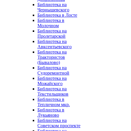
Библиотека на
Чернышевского
Библиотека в Лосте
Библиотека в
Молочном
Библиотека на
Пролетарской
Библиотека на
Авксентьевского
Библиотека на
Трактористов
(Бывалово)
Библиотека на
Судоремонтной
Библиотека на
Можайского
Библиотека на
Текстильщиков
Библиотека в
Тепличном мкр.
Библиотека в
Лукьяново
Библиотека на
Советском проспекте
Библиотека на