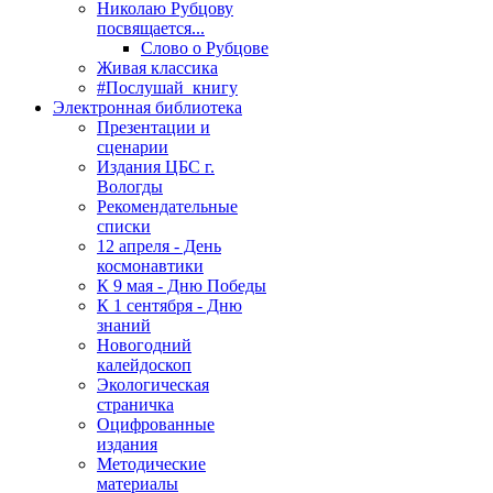
Николаю Рубцову
посвящается...
Слово о Рубцове
Живая классика
#Послушай_книгу
Электронная библиотека
Презентации и
сценарии
Издания ЦБС г.
Вологды
Рекомендательные
списки
12 апреля - День
космонавтики
К 9 мая - Дню Победы
К 1 сентября - Дню
знаний
Новогодний
калейдоскоп
Экологическая
страничка
Оцифрованные
издания
Методические
материалы