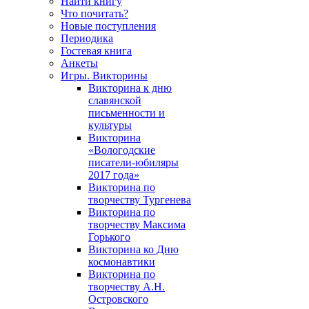
Найти книгу
Что почитать?
Новые поступления
Периодика
Гостевая книга
Анкеты
Игры. Викторины
Викторина к дню
славянской
письменности и
культуры
Викторина
«Вологодские
писатели-юбиляры
2017 года»
Викторина по
творчеству Тургенева
Викторина по
творчеству Максима
Горького
Викторина ко Дню
космонавтики
Викторина по
творчеству А.Н.
Островского