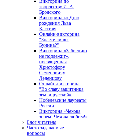
Викторина по
творчеству И. А.
Бродского
Викторина ко Дню
рождения Льва
Кассиля
Онлайн-викторина
"Знаете ли вы
Бунина?"
Викторина «Забвению
не подлежит»,
посвященная
Христофору
Семеновичу
Леденцову
Онлайн-викторина
"Во славу защитника
земли русской»
Нобелевские лауреаты
России
Викторина «Чехова
знаем! Чехова любим!»
Блог читателя
Часто задаваемые
вопросы