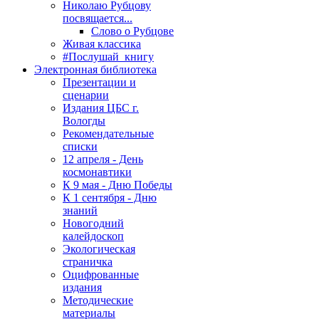
Николаю Рубцову
посвящается...
Слово о Рубцове
Живая классика
#Послушай_книгу
Электронная библиотека
Презентации и
сценарии
Издания ЦБС г.
Вологды
Рекомендательные
списки
12 апреля - День
космонавтики
К 9 мая - Дню Победы
К 1 сентября - Дню
знаний
Новогодний
калейдоскоп
Экологическая
страничка
Оцифрованные
издания
Методические
материалы