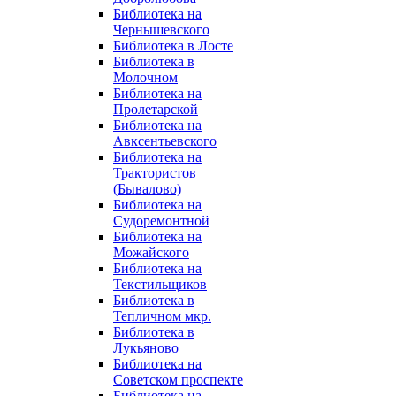
Библиотека на
Чернышевского
Библиотека в Лосте
Библиотека в
Молочном
Библиотека на
Пролетарской
Библиотека на
Авксентьевского
Библиотека на
Трактористов
(Бывалово)
Библиотека на
Судоремонтной
Библиотека на
Можайского
Библиотека на
Текстильщиков
Библиотека в
Тепличном мкр.
Библиотека в
Лукьяново
Библиотека на
Советском проспекте
Библиотека на