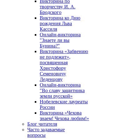
Викторина по
творчеству И. А.
Бродского
Викторина ко Дню
рождения Льва
Кассиля
Онлайн-викторина
"Знаете ли вы
Бунина?"
Викторина «Забвению
не подлежит»,
посвященная
Христофору
Семеновичу
Леденцову
Онлайн-викторина
"Во славу защитника
земли русской»
Нобелевские лауреаты
России
Викторина «Чехова
знаем! Чехова любим!»
Блог читателя
Часто задаваемые
вопросы