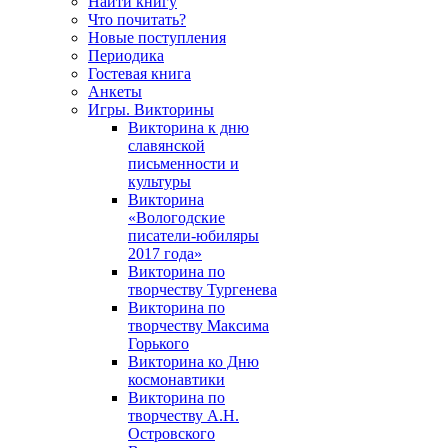
Найти книгу
Что почитать?
Новые поступления
Периодика
Гостевая книга
Анкеты
Игры. Викторины
Викторина к дню
славянской
письменности и
культуры
Викторина
«Вологодские
писатели-юбиляры
2017 года»
Викторина по
творчеству Тургенева
Викторина по
творчеству Максима
Горького
Викторина ко Дню
космонавтики
Викторина по
творчеству А.Н.
Островского