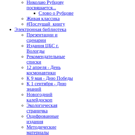
Николаю Рубцову
посвящается...
Слово о Рубцове
Живая классика
#Послушай_книгу
Электронная библиотека
Презентации и
сценарии
Издания ЦБС г.
Вологды
Рекомендательные
списки
12 апреля - День
космонавтики
К 9 мая - Дню Победы
К 1 сентября - Дню
знаний
Новогодний
калейдоскоп
Экологическая
страничка
Оцифрованные
издания
Методические
материалы