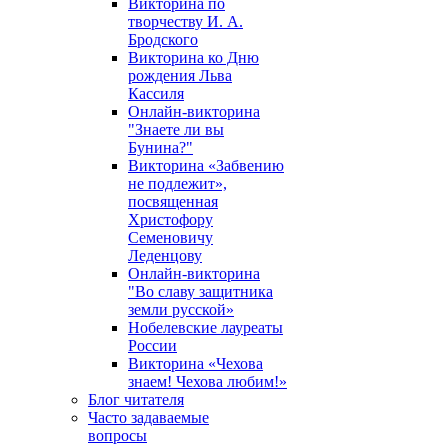
Викторина по
творчеству И. А.
Бродского
Викторина ко Дню
рождения Льва
Кассиля
Онлайн-викторина
"Знаете ли вы
Бунина?"
Викторина «Забвению
не подлежит»,
посвященная
Христофору
Семеновичу
Леденцову
Онлайн-викторина
"Во славу защитника
земли русской»
Нобелевские лауреаты
России
Викторина «Чехова
знаем! Чехова любим!»
Блог читателя
Часто задаваемые
вопросы