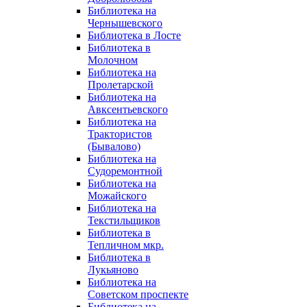
Библиотека на
Чернышевского
Библиотека в Лосте
Библиотека в
Молочном
Библиотека на
Пролетарской
Библиотека на
Авксентьевского
Библиотека на
Трактористов
(Бывалово)
Библиотека на
Судоремонтной
Библиотека на
Можайского
Библиотека на
Текстильщиков
Библиотека в
Тепличном мкр.
Библиотека в
Лукьяново
Библиотека на
Советском проспекте
Библиотека на