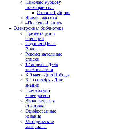
Николаю Рубцову
посвящается...
Слово о Рубцове
Живая классика
#Послушай_книгу
Электронная библиотека
Презентации и
сценарии
Издания ЦБС г.
Вологды
Рекомендательные
списки
12 апреля - День
космонавтики
К 9 мая - Дню Победы
К 1 сентября - Дню
знаний
Новогодний
калейдоскоп
Экологическая
страничка
Оцифрованные
издания
Методические
материалы