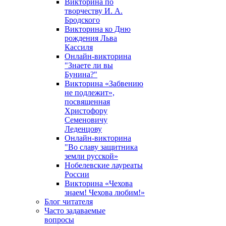
Викторина по
творчеству И. А.
Бродского
Викторина ко Дню
рождения Льва
Кассиля
Онлайн-викторина
"Знаете ли вы
Бунина?"
Викторина «Забвению
не подлежит»,
посвященная
Христофору
Семеновичу
Леденцову
Онлайн-викторина
"Во славу защитника
земли русской»
Нобелевские лауреаты
России
Викторина «Чехова
знаем! Чехова любим!»
Блог читателя
Часто задаваемые
вопросы