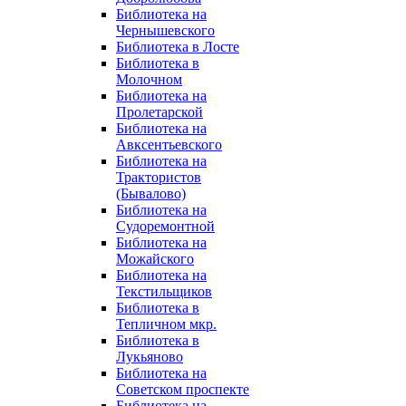
Библиотека на
Чернышевского
Библиотека в Лосте
Библиотека в
Молочном
Библиотека на
Пролетарской
Библиотека на
Авксентьевского
Библиотека на
Трактористов
(Бывалово)
Библиотека на
Судоремонтной
Библиотека на
Можайского
Библиотека на
Текстильщиков
Библиотека в
Тепличном мкр.
Библиотека в
Лукьяново
Библиотека на
Советском проспекте
Библиотека на