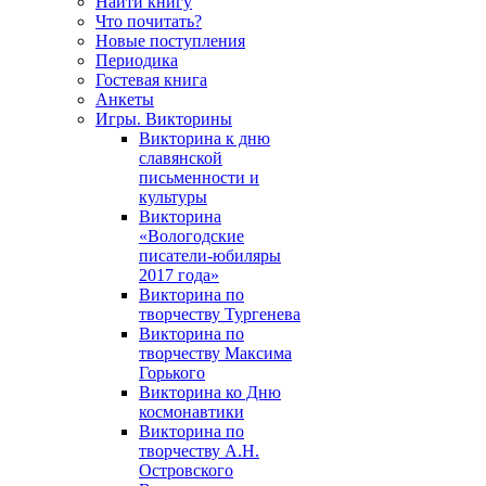
Найти книгу
Что почитать?
Новые поступления
Периодика
Гостевая книга
Анкеты
Игры. Викторины
Викторина к дню
славянской
письменности и
культуры
Викторина
«Вологодские
писатели-юбиляры
2017 года»
Викторина по
творчеству Тургенева
Викторина по
творчеству Максима
Горького
Викторина ко Дню
космонавтики
Викторина по
творчеству А.Н.
Островского