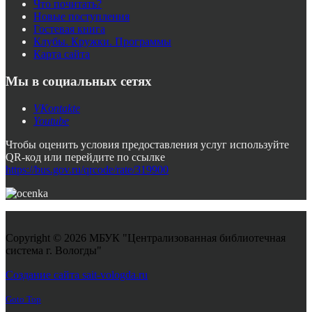
Что почитать?
Новые поступления
Гостевая книга
Клубы. Кружки. Программы
Карта сайта
Мы в социальных сетях
VKontakte
Youtube
Чтобы оценить условия предоставления услуг используйте
QR-код или перейдите по ссылке
https://bus.gov.ru/qrcode/rate/319900
Copyright © 2026 МБУК "Централизованная библиотечная
система г. Вологды"
Joomla! 3 Templates
Создание сайта sait-vologda.ru
Goto Top