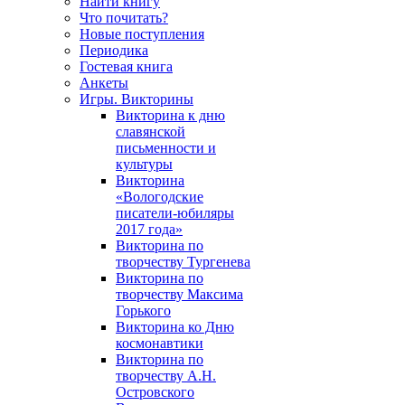
Найти книгу
Что почитать?
Новые поступления
Периодика
Гостевая книга
Анкеты
Игры. Викторины
Викторина к дню
славянской
письменности и
культуры
Викторина
«Вологодские
писатели-юбиляры
2017 года»
Викторина по
творчеству Тургенева
Викторина по
творчеству Максима
Горького
Викторина ко Дню
космонавтики
Викторина по
творчеству А.Н.
Островского