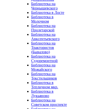
Библиотека на
Чернышевского
Библиотека в Лосте
Библиотека в
Молочном
Библиотека на
Пролетарской
Библиотека на
Авксентьевского
Библиотека на
Трактористов
(Бывалово)
Библиотека на
Судоремонтной
Библиотека на
Можайского
Библиотека на
Текстильщиков
Библиотека в
Тепличном мкр.
Библиотека в
Лукьяново
Библиотека на
Советском проспекте
Библиотека на