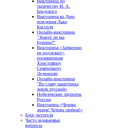
Викторина по
творчеству И. А.
Бродского
Викторина ко Дню
рождения Льва
Кассиля
Онлайн-викторина
"Знаете ли вы
Бунина?"
Викторина «Забвению
не подлежит»,
посвященная
Христофору
Семеновичу
Леденцову
Онлайн-викторина
"Во славу защитника
земли русской»
Нобелевские лауреаты
России
Викторина «Чехова
знаем! Чехова любим!»
Блог читателя
Часто задаваемые
вопросы