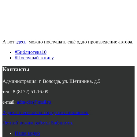
А вот
здесь
можно послушать ещё одно произведение автора.
#Библиотека10
#Послушай_книгу
Контакты
Администрация: г. Вологда, ул. Щетинина, д.5
тел.: 8 (8172) 51-16-09
e-mail:
adm-cbs@mail.ru
Адреса и контакты городских библиотек
Летний режим работы библиотек
Наше видео