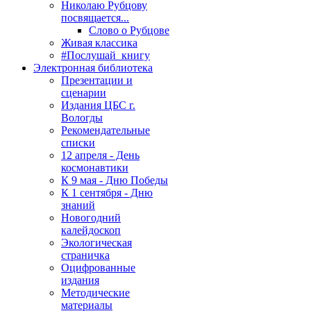
Николаю Рубцову
посвящается...
Слово о Рубцове
Живая классика
#Послушай_книгу
Электронная библиотека
Презентации и
сценарии
Издания ЦБС г.
Вологды
Рекомендательные
списки
12 апреля - День
космонавтики
К 9 мая - Дню Победы
К 1 сентября - Дню
знаний
Новогодний
калейдоскоп
Экологическая
страничка
Оцифрованные
издания
Методические
материалы