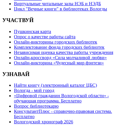
Виртуальные читальные залы НЭБ и НЭДБ
Цикл "Вечные книги" в библиотеках Вологды
УЧАСТВУЙ
Пушкинская карта
Опрос о качестве работы сайта
Онлайн-викторины городских библиотек
Комплектование фонда городских библиотек
Независимая оценка качества работы учреждения
Онлайн-кроссворд «Сила молчаливой любви»
Онлайн-викторина «Чудесный мир фэнтези»
УЗНАВАЙ
Найти книгу (электронный каталог ЦБС)
Вологда - мой город
«Цифровой гражданин Вологодской области» -
обучающая программа. Бесплатно
Вопрос библиотекарю
КонсультантПлюс - справочно-правовая система.
Бесплатно
Вологодский хронограф 2026