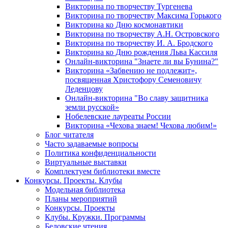
Викторина по творчеству Тургенева
Викторина по творчеству Максима Горького
Викторина ко Дню космонавтики
Викторина по творчеству А.Н. Островского
Викторина по творчеству И. А. Бродского
Викторина ко Дню рождения Льва Кассиля
Онлайн-викторина "Знаете ли вы Бунина?"
Викторина «Забвению не подлежит»,
посвященная Христофору Семеновичу
Леденцову
Онлайн-викторина "Во славу защитника
земли русской»
Нобелевские лауреаты России
Викторина «Чехова знаем! Чехова любим!»
Блог читателя
Часто задаваемые вопросы
Политика конфиденциальности
Виртуальные выставки
Комплектуем библиотеки вместе
Конкурсы. Проекты. Клубы
Модельная библиотека
Планы мероприятий
Конкурсы. Проекты
Клубы. Кружки. Программы
Беловские чтения