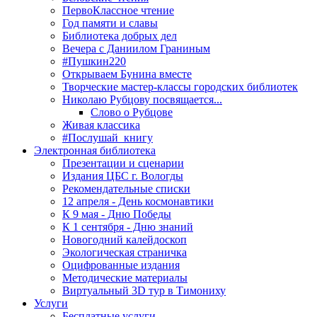
ПервоКлассное чтение
Год памяти и славы
Библиотека добрых дел
Вечера с Даниилом Граниным
#Пушкин220
Открываем Бунина вместе
Творческие мастер-классы городских библиотек
Николаю Рубцову посвящается...
Слово о Рубцове
Живая классика
#Послушай_книгу
Электронная библиотека
Презентации и сценарии
Издания ЦБС г. Вологды
Рекомендательные списки
12 апреля - День космонавтики
К 9 мая - Дню Победы
К 1 сентября - Дню знаний
Новогодний калейдоскоп
Экологическая страничка
Оцифрованные издания
Методические материалы
Виртуальный 3D тур в Тимониху
Услуги
Бесплатные услуги