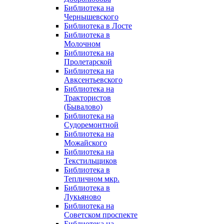
Библиотека на
Чернышевского
Библиотека в Лосте
Библиотека в
Молочном
Библиотека на
Пролетарской
Библиотека на
Авксентьевского
Библиотека на
Трактористов
(Бывалово)
Библиотека на
Судоремонтной
Библиотека на
Можайского
Библиотека на
Текстильщиков
Библиотека в
Тепличном мкр.
Библиотека в
Лукьяново
Библиотека на
Советском проспекте
Библиотека на