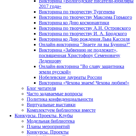
Викторина «Вологодские писатели-юбиляры
2017 года»
Викторина по творчеству Тургенева
Викторина по творчеству Максима Горького
Викторина ко Дню космонавтики
Викторина по творчеству А.Н. Островского
Викторина по творчеству И. А. Бродского
Викторина ко Дню рождения Льва Кассиля
Онлайн-викторина "Знаете ли вы Бунина?"
Викторина «Забвению не подлежит»,
посвященная Христофору Семеновичу
Леденцову
Онлайн-викторина "Во славу защитника
земли русской»
Нобелевские лауреаты России
Викторина «Чехова знаем! Чехова любим!»
Блог читателя
Часто задаваемые вопросы
Политика конфиденциальности
Виртуальные выставки
Комплектуем библиотеки вместе
Конкурсы. Проекты. Клубы
Модельная библиотека
Планы мероприятий
Конкурсы. Проекты