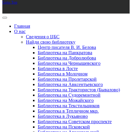
Goto Top
Главная
О нас
Сведения о ЦБС
Найди свою библиотеку
Центр писателя В. И. Белова
Библиотека на Панкратова
Библиотека на Добролюбова
Библиотека на Чернышевского
Библиотека в Лосте
Библиотека в Молочном
Библиотека на Пролетарской
Библиотека на Авксентьевского
Библиотека на Трактористов (Бывалово)
Библиотека на Судоремонтной
Библиотека на Можайского
Библиотека на Текстильщиков
Библиотека в Тепличном мкр.
Библиотека в Лукьяново
Библиотека на Советском проспекте
Библиотека на Псковской