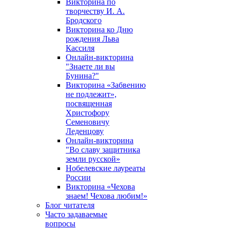
Викторина по
творчеству И. А.
Бродского
Викторина ко Дню
рождения Льва
Кассиля
Онлайн-викторина
"Знаете ли вы
Бунина?"
Викторина «Забвению
не подлежит»,
посвященная
Христофору
Семеновичу
Леденцову
Онлайн-викторина
"Во славу защитника
земли русской»
Нобелевские лауреаты
России
Викторина «Чехова
знаем! Чехова любим!»
Блог читателя
Часто задаваемые
вопросы