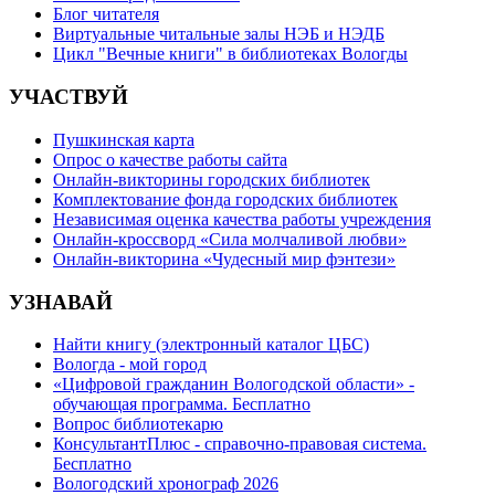
Блог читателя
Виртуальные читальные залы НЭБ и НЭДБ
Цикл "Вечные книги" в библиотеках Вологды
УЧАСТВУЙ
Пушкинская карта
Опрос о качестве работы сайта
Онлайн-викторины городских библиотек
Комплектование фонда городских библиотек
Независимая оценка качества работы учреждения
Онлайн-кроссворд «Сила молчаливой любви»
Онлайн-викторина «Чудесный мир фэнтези»
УЗНАВАЙ
Найти книгу (электронный каталог ЦБС)
Вологда - мой город
«Цифровой гражданин Вологодской области» -
обучающая программа. Бесплатно
Вопрос библиотекарю
КонсультантПлюс - справочно-правовая система.
Бесплатно
Вологодский хронограф 2026