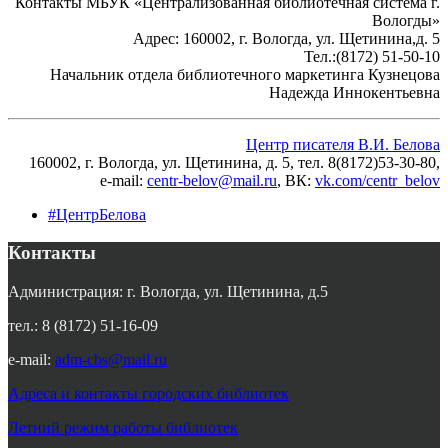
Контакты МБУК «Централизованная библиотечная система г.
Вологды»
Адрес: 160002, г. Вологда, ул. Щетинина,д. 5
Тел.:(8172) 51-50-10
Начальник отдела библиотечного маркетинга Кузнецова
Надежда Иннокентьевна
Центр писателя В.И. Белова
160002, г. Вологда, ул. Щетинина, д. 5, тел. 8(8172)53-30-80,
e-mail:
centr-belov@mail.ru
, ВК
:
vk.com/centr_belov
#ЦентрБелова
Контакты
Администрация: г. Вологда, ул. Щетинина, д.5
тел.: 8 (8172) 51-16-09
e-mail:
adm-cbs@mail.ru
Адреса и контакты городских библиотек
Летний режим работы библиотек