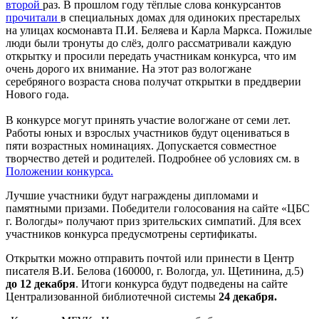
второй
раз. В прошлом году тёплые слова конкурсантов
прочитали
в специальных домах для одиноких престарелых
на улицах космонавта П.И. Беляева и Карла Маркса. Пожилые
люди были тронуты до слёз, долго рассматривали каждую
открытку и просили передать участникам конкурса, что им
очень дорого их внимание. На этот раз вологжане
серебряного возраста снова получат открытки в преддверии
Нового года.
В конкурсе могут принять участие вологжане от семи лет.
Работы юных и взрослых участников будут оцениваться в
пяти возрастных номинациях. Допускается совместное
творчество детей и родителей. Подробнее об условиях см. в
Положении конкурса.
Лучшие участники будут награждены дипломами и
памятными призами. Победители голосования на сайте «ЦБС
г. Вологды» получают приз зрительских симпатий. Для всех
участников конкурса предусмотрены сертификаты.
Открытки можно отправить почтой или принести в Центр
писателя В.И. Белова (160000, г. Вологда, ул. Щетинина, д.5)
до 12 декабря
. Итоги конкурса будут подведены на сайте
Централизованной библиотечной системы
24 декабря.