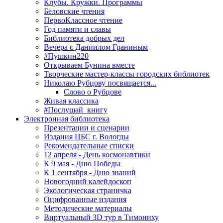
Клубы. Кружки. Программы
Беловские чтения
ПервоКлассное чтение
Год памяти и славы
Библиотека добрых дел
Вечера с Даниилом Граниным
#Пушкин220
Открываем Бунина вместе
Творческие мастер-классы городских библиотек
Николаю Рубцову посвящается...
Слово о Рубцове
Живая классика
#Послушай_книгу
Электронная библиотека
Презентации и сценарии
Издания ЦБС г. Вологды
Рекомендательные списки
12 апреля - День космонавтики
К 9 мая - Дню Победы
К 1 сентября - Дню знаний
Новогодний калейдоскоп
Экологическая страничка
Оцифрованные издания
Методические материалы
Виртуальный 3D тур в Тимониху