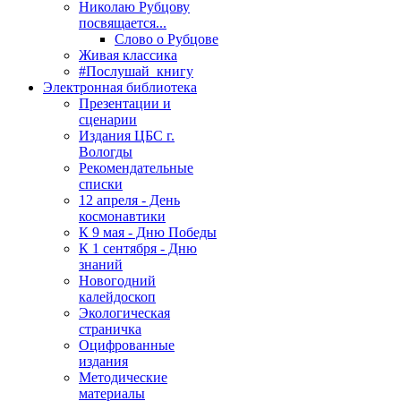
Николаю Рубцову
посвящается...
Слово о Рубцове
Живая классика
#Послушай_книгу
Электронная библиотека
Презентации и
сценарии
Издания ЦБС г.
Вологды
Рекомендательные
списки
12 апреля - День
космонавтики
К 9 мая - Дню Победы
К 1 сентября - Дню
знаний
Новогодний
калейдоскоп
Экологическая
страничка
Оцифрованные
издания
Методические
материалы