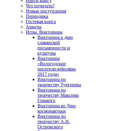
Найти книгу
Что почитать?
Новые поступления
Периодика
Гостевая книга
Анкеты
Игры. Викторины
Викторина к дню
славянской
письменности и
культуры
Викторина
«Вологодские
писатели-юбиляры
2017 года»
Викторина по
творчеству Тургенева
Викторина по
творчеству Максима
Горького
Викторина ко Дню
космонавтики
Викторина по
творчеству А.Н.
Островского