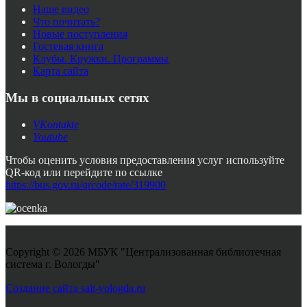
Наше видео
Что почитать?
Новые поступления
Гостевая книга
Клубы. Кружки. Программы
Карта сайта
Мы в социальных сетях
VKontakte
Youtube
Чтобы оценить условия предоставления услуг используйте
QR-код или перейдите по ссылке
https://bus.gov.ru/qrcode/rate/319900
Copyright © 2026 МБУК "Централизованная библиотечная
система г. Вологды"
Joomla! 3 Templates
Создание сайта sait-vologda.ru