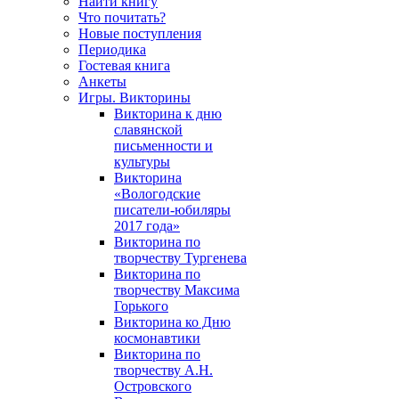
Найти книгу
Что почитать?
Новые поступления
Периодика
Гостевая книга
Анкеты
Игры. Викторины
Викторина к дню
славянской
письменности и
культуры
Викторина
«Вологодские
писатели-юбиляры
2017 года»
Викторина по
творчеству Тургенева
Викторина по
творчеству Максима
Горького
Викторина ко Дню
космонавтики
Викторина по
творчеству А.Н.
Островского