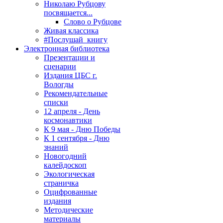
Николаю Рубцову
посвящается...
Слово о Рубцове
Живая классика
#Послушай_книгу
Электронная библиотека
Презентации и
сценарии
Издания ЦБС г.
Вологды
Рекомендательные
списки
12 апреля - День
космонавтики
К 9 мая - Дню Победы
К 1 сентября - Дню
знаний
Новогодний
калейдоскоп
Экологическая
страничка
Оцифрованные
издания
Методические
материалы