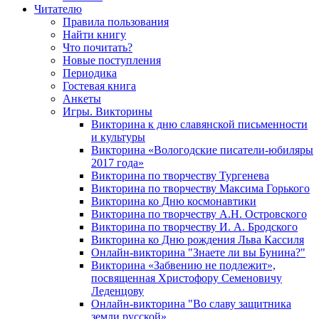
Читателю
Правила пользования
Найти книгу
Что почитать?
Новые поступления
Периодика
Гостевая книга
Анкеты
Игры. Викторины
Викторина к дню славянской письменности
и культуры
Викторина «Вологодские писатели-юбиляры
2017 года»
Викторина по творчеству Тургенева
Викторина по творчеству Максима Горького
Викторина ко Дню космонавтики
Викторина по творчеству А.Н. Островского
Викторина по творчеству И. А. Бродского
Викторина ко Дню рождения Льва Кассиля
Онлайн-викторина "Знаете ли вы Бунина?"
Викторина «Забвению не подлежит»,
посвященная Христофору Семеновичу
Леденцову
Онлайн-викторина "Во славу защитника
земли русской»