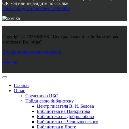
QR-код или перейдите по ссылке
https://bus.gov.ru/qrcode/rate/319900
Copyright © 2026 МБУК "Централизованная библиотечная
система г. Вологды"
Joomla! 3 Templates
Создание сайта sait-vologda.ru
Goto Top
Главная
О нас
Сведения о ЦБС
Найди свою библиотеку
Центр писателя В. И. Белова
Библиотека на Панкратова
Библиотека на Добролюбова
Библиотека на Чернышевского
Библиотека в Лосте