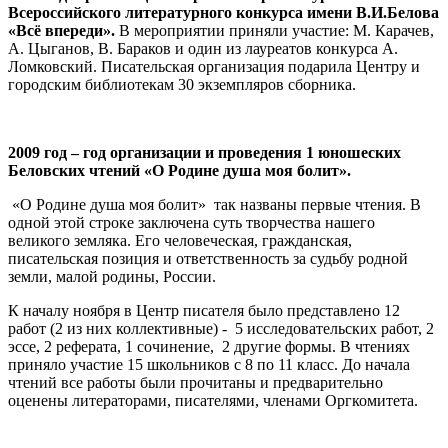
Всероссийского литературного конкурса имени В.И.Белова
«Всё впереди».
В мероприятии приняли участие: М. Карачев,
А. Цыганов, В. Бараков и один из лауреатов конкурса А.
Ломковский. Писательская организация подарила Центру и
городским библиотекам 30 экземпляров сборника.
2009 год – год организации и проведения 1 юношеских
Беловских чтений «О Родине душа моя болит».
«О Родине душа моя болит» так названы первые чтения. В
одной этой строке заключена суть творчества нашего
великого земляка. Его человеческая, гражданская,
писательская позиция и ответственность за судьбу родной
земли, малой родины, России.
К началу ноября в Центр писателя было представлено 12
работ (2 из них коллективные) - 5 исследовательских работ, 2
эссе, 2 реферата, 1 сочинение, 2 другие формы. В чтениях
приняло участие 15 школьников с 8 по 11 класс. До начала
чтений все работы были прочитаны и предварительно
оценены литераторами, писателями, членами Оргкомитета.