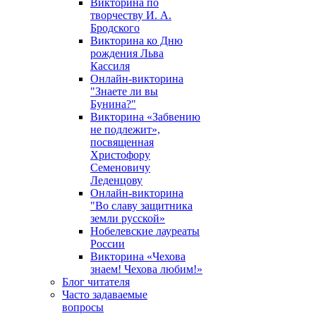
Викторина по
творчеству И. А.
Бродского
Викторина ко Дню
рождения Льва
Кассиля
Онлайн-викторина
"Знаете ли вы
Бунина?"
Викторина «Забвению
не подлежит»,
посвященная
Христофору
Семеновичу
Леденцову
Онлайн-викторина
"Во славу защитника
земли русской»
Нобелевские лауреаты
России
Викторина «Чехова
знаем! Чехова любим!»
Блог читателя
Часто задаваемые
вопросы