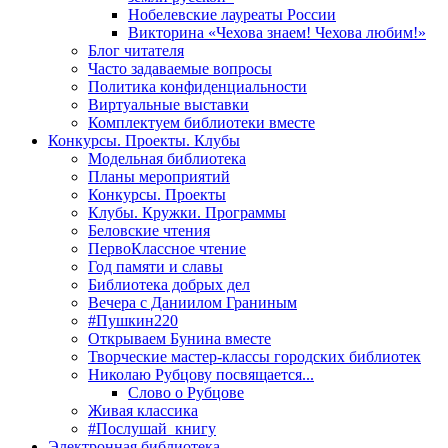
Нобелевские лауреаты России
Викторина «Чехова знаем! Чехова любим!»
Блог читателя
Часто задаваемые вопросы
Политика конфиденциальности
Виртуальные выставки
Комплектуем библиотеки вместе
Конкурсы. Проекты. Клубы
Модельная библиотека
Планы мероприятий
Конкурсы. Проекты
Клубы. Кружки. Программы
Беловские чтения
ПервоКлассное чтение
Год памяти и славы
Библиотека добрых дел
Вечера с Даниилом Граниным
#Пушкин220
Открываем Бунина вместе
Творческие мастер-классы городских библиотек
Николаю Рубцову посвящается...
Слово о Рубцове
Живая классика
#Послушай_книгу
Электронная библиотека