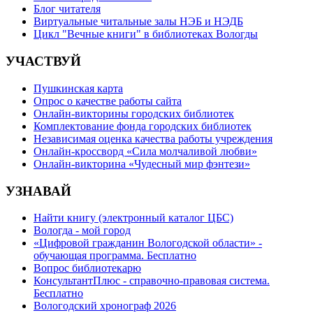
Блог читателя
Виртуальные читальные залы НЭБ и НЭДБ
Цикл "Вечные книги" в библиотеках Вологды
УЧАСТВУЙ
Пушкинская карта
Опрос о качестве работы сайта
Онлайн-викторины городских библиотек
Комплектование фонда городских библиотек
Независимая оценка качества работы учреждения
Онлайн-кроссворд «Сила молчаливой любви»
Онлайн-викторина «Чудесный мир фэнтези»
УЗНАВАЙ
Найти книгу (электронный каталог ЦБС)
Вологда - мой город
«Цифровой гражданин Вологодской области» -
обучающая программа. Бесплатно
Вопрос библиотекарю
КонсультантПлюс - справочно-правовая система.
Бесплатно
Вологодский хронограф 2026