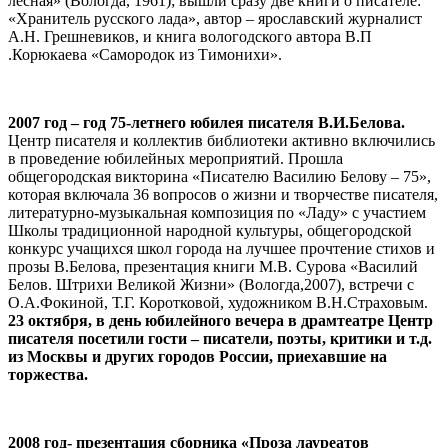
лесная» (Вологда, 1961); вышли сразу две книги о писателе:
«Хранитель русского лада», автор – ярославский журналист
А.Н. Грешневиков, и книга вологодского автора В.П
.Корюкаева «Самородок из Тимонихи».
2007 год – год 75-летнего юбилея писателя В.И.Белова.
Центр писателя и коллектив библиотеки активно включились
в проведение юбилейных мероприятий. Прошла
общегородская викторина «Писателю Василию Белову – 75»,
которая включала 36 вопросов о жизни и творчестве писателя,
литературно-музыкальная композиция по «Ладу» с участием
Школы традиционной народной культуры, общегородской
конкурс учащихся школ города на лучшее прочтение стихов и
прозы В.Белова, презентация книги М.В. Сурова «Василий
Белов. Штрихи Великой Жизни» (Вологда,2007), встречи с
О.А.Фокиной, Т.Г. Коротковой, художником В.Н.Страховым.
23 октября, в день юбилейного вечера в драмтеатре Центр
писателя посетили гости – писатели, поэты, критики и т.д.
из Москвы и других городов России, приехавшие на
торжества.
2008 год- презентация сборника «Проза лауреатов