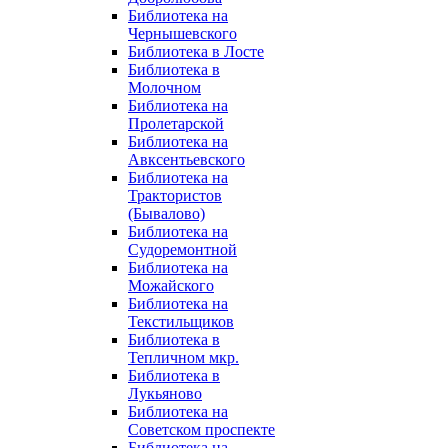
Библиотека на
Чернышевского
Библиотека в Лосте
Библиотека в
Молочном
Библиотека на
Пролетарской
Библиотека на
Авксентьевского
Библиотека на
Трактористов
(Бывалово)
Библиотека на
Судоремонтной
Библиотека на
Можайского
Библиотека на
Текстильщиков
Библиотека в
Тепличном мкр.
Библиотека в
Лукьяново
Библиотека на
Советском проспекте
Библиотека на