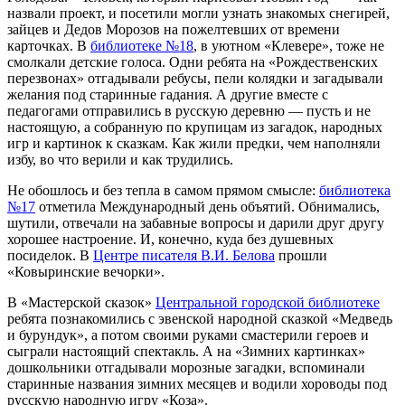
назвали проект, и посетили могли узнать знакомых снегирей,
зайцев и Дедов Морозов на пожелтевших от времени
карточках. В
библиотеке №18
, в уютном «Клевере», тоже не
смолкали детские голоса. Одни ребята на «Рождественских
перезвонах» отгадывали ребусы, пели колядки и загадывали
желания под старинные гадания. А другие вместе с
педагогами отправились в русскую деревню — пусть и не
настоящую, а собранную по крупицам из загадок, народных
игр и картинок к сказкам. Как жили предки, чем наполняли
избу, во что верили и как трудились.
Не обошлось и без тепла в самом прямом смысле:
библиотека
№17
отметила Международный день объятий. Обнимались,
шутили, отвечали на забавные вопросы и дарили друг другу
хорошее настроение. И, конечно, куда без душевных
посиделок. В
Центре писателя В.И. Белова
прошли
«Ковыринские вечорки».
В «Мастерской сказок»
Центральной городской библиотеке
ребята познакомились с эвенской народной сказкой «Медведь
и бурундук», а потом своими руками смастерили героев и
сыграли настоящий спектакль. А на «Зимних картинках»
дошкольники отгадывали морозные загадки, вспоминали
старинные названия зимних месяцев и водили хороводы под
русскую народную игру «Коза».