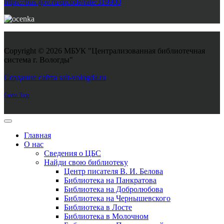
https://bus.gov.ru/qrcode/rate/319900
Copyright © 2026 МБУК "Централизованная библиотечная
система г. Вологды"
Joomla! 3 Templates
Создание сайта sait-vologda.ru
Goto Top
Главная
О нас
Сведения о ЦБС
Найди свою библиотеку
Центр писателя В. И. Белова
Библиотека на Панкратова
Библиотека на Добролюбова
Библиотека на Чернышевского
Библиотека в Лосте
Библиотека в Молочном