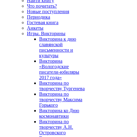
Найти книгу
Что почитать?
Новые поступления
Периодика
Гостевая книга
Анкеты
Игры. Викторины
Викторина к дню
славянской
письменности и
культуры
Викторина
«Вологодские
писатели-юбиляры
2017 года»
Викторина по
творчеству Тургенева
Викторина по
творчеству Максима
Горького
Викторина ко Дню
космонавтики
Викторина по
творчеству А.Н.
Островского