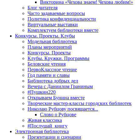
Викторина «Чехова знаем! Чехова любим!»
Блог читателя
Часто задаваемые вопросы
Политика конфиденциальности
Виртуальные выставки
Комплектуем библиотеки вместе
Конкурсы. Проекты. Клубы
Модельная библиотека
Планы мероприятий
Конкурсы. Проекты
Клубы. Кружки. Программы
Беловские чтения
ПервоКлассное чтение
Год памяти и славы
Библиотека добрых дел
Вечера с Даниилом Граниным
#Пушкин220
Открываем Бунина вместе
Творческие мастер-классы городских библиотек
Николаю Рубцову посвящается...
Слово о Рубцове
Живая классика
#Послушай_книгу
Электронная библиотека
Презентации и сценарии