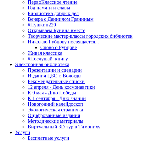
ПервоКлассное чтение
Год памяти и славы
Библиотека добрых дел
Вечера с Даниилом Граниным
#Пушкин220
Открываем Бунина вместе
Творческие мастер-классы городских библиотек
Николаю Рубцову посвящается...
Слово о Рубцове
Живая классика
#Послушай_книгу
Электронная библиотека
Презентации и сценарии
Издания ЦБС г. Вологды
Рекомендательные списки
12 апреля - День космонавтики
К 9 мая - Дню Победы
К 1 сентября - Дню знаний
Новогодний калейдоскоп
Экологическая страничка
Оцифрованные издания
Методические материалы
Виртуальный 3D тур в Тимониху
Услуги
Бесплатные услуги