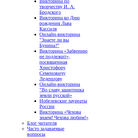
Викторина по
творчеству И. А.
Бродского
Викторина ко Дню
рождения Льва
Кассиля
Онлайн-викторина
"Знаете ли вы
Бунина?"
Викторина «Забвению
не подлежит»,
посвященная
Христофору
Семеновичу
Леденцову
Онлайн-викторина
"Во славу защитника
земли русской»
Нобелевские лауреаты
России
Викторина «Чехова
знаем! Чехова любим!»
Блог читателя
Часто задаваемые
вопросы