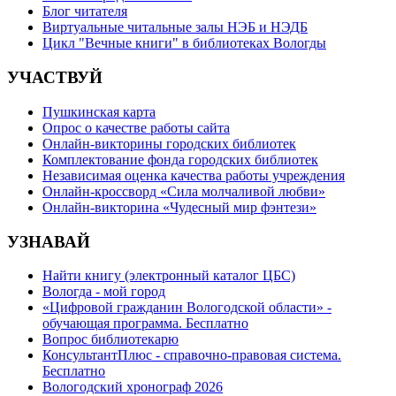
Блог читателя
Виртуальные читальные залы НЭБ и НЭДБ
Цикл "Вечные книги" в библиотеках Вологды
УЧАСТВУЙ
Пушкинская карта
Опрос о качестве работы сайта
Онлайн-викторины городских библиотек
Комплектование фонда городских библиотек
Независимая оценка качества работы учреждения
Онлайн-кроссворд «Сила молчаливой любви»
Онлайн-викторина «Чудесный мир фэнтези»
УЗНАВАЙ
Найти книгу (электронный каталог ЦБС)
Вологда - мой город
«Цифровой гражданин Вологодской области» -
обучающая программа. Бесплатно
Вопрос библиотекарю
КонсультантПлюс - справочно-правовая система.
Бесплатно
Вологодский хронограф 2026