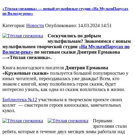
«Тёплая снежинка» — новый мультфильм студии «На МультиПарусах
по Вологде-реке»
Категория:
Новости
Опубликовано: 14.03.2024 14:51
Соскучились по добрым
мультфильмам? Знакомимся с новым
мультфильмом творческой студии
«На МультиПарусах по
Вологде-реке»
по мотивам сказки Дмитрия Ермакова
—«Тёплая снежинка».
Книга вологодского писателя
Дмитрия Ермакова
«Кружевные сказки»
пользуется большой популярностью у
юных читателей, переиздавалась уже дважды! Всем, кто
знаком с книгой, кому полюбились герои сказок, будет
интересно узнать, как одна из сказок воплотилась в жизни.
Библиотека №12
участвовала в творческом проекте своих
коллег — смастерили героев киносказки, замечательных
кукол.
Первыми
зрителями стали
ребята, которые в течение двух месяцев зимы работали над