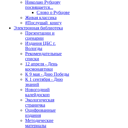
Николаю Рубцову
посвящается...
Слово о Рубцове
Живая классика
#Послушай_книгу
Электронная библиотека
Презентации и
сценарии
Издания ЦБС г.
Вологды
Рекомендательные
списки
12 апреля - День
космонавтики
К 9 мая - Дню Победы
К 1 сентября - Дню
знаний
Новогодний
калейдоскоп
Экологическая
страничка
Оцифрованные
издания
Методические
материалы