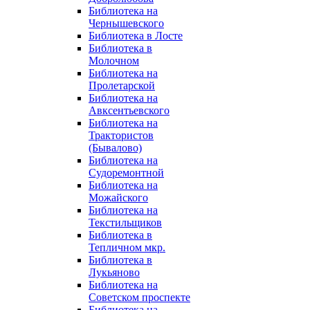
Библиотека на
Чернышевского
Библиотека в Лосте
Библиотека в
Молочном
Библиотека на
Пролетарской
Библиотека на
Авксентьевского
Библиотека на
Трактористов
(Бывалово)
Библиотека на
Судоремонтной
Библиотека на
Можайского
Библиотека на
Текстильщиков
Библиотека в
Тепличном мкр.
Библиотека в
Лукьяново
Библиотека на
Советском проспекте
Библиотека на