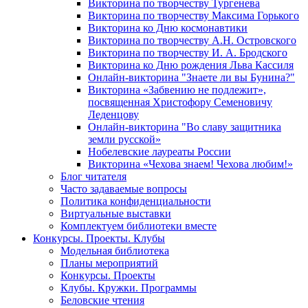
Викторина по творчеству Тургенева
Викторина по творчеству Максима Горького
Викторина ко Дню космонавтики
Викторина по творчеству А.Н. Островского
Викторина по творчеству И. А. Бродского
Викторина ко Дню рождения Льва Кассиля
Онлайн-викторина "Знаете ли вы Бунина?"
Викторина «Забвению не подлежит»,
посвященная Христофору Семеновичу
Леденцову
Онлайн-викторина "Во славу защитника
земли русской»
Нобелевские лауреаты России
Викторина «Чехова знаем! Чехова любим!»
Блог читателя
Часто задаваемые вопросы
Политика конфиденциальности
Виртуальные выставки
Комплектуем библиотеки вместе
Конкурсы. Проекты. Клубы
Модельная библиотека
Планы мероприятий
Конкурсы. Проекты
Клубы. Кружки. Программы
Беловские чтения