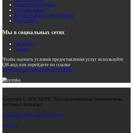
Новые поступления
Гостевая книга
Клубы. Кружки. Программы
Карта сайта
Мы в социальных сетях
VKontakte
Youtube
Чтобы оценить условия предоставления услуг используйте
QR-код или перейдите по ссылке
https://bus.gov.ru/qrcode/rate/319900
Copyright © 2026 МБУК "Централизованная библиотечная
система г. Вологды"
Joomla! 3 Templates
Создание сайта sait-vologda.ru
Goto Top