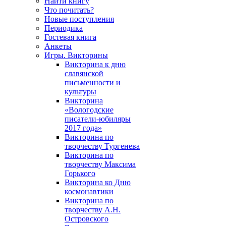
Найти книгу
Что почитать?
Новые поступления
Периодика
Гостевая книга
Анкеты
Игры. Викторины
Викторина к дню
славянской
письменности и
культуры
Викторина
«Вологодские
писатели-юбиляры
2017 года»
Викторина по
творчеству Тургенева
Викторина по
творчеству Максима
Горького
Викторина ко Дню
космонавтики
Викторина по
творчеству А.Н.
Островского