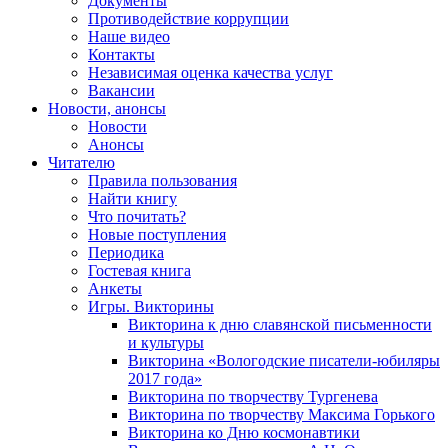
Документы
Противодействие коррупции
Наше видео
Контакты
Независимая оценка качества услуг
Вакансии
Новости, анонсы
Новости
Анонсы
Читателю
Правила пользования
Найти книгу
Что почитать?
Новые поступления
Периодика
Гостевая книга
Анкеты
Игры. Викторины
Викторина к дню славянской письменности
и культуры
Викторина «Вологодские писатели-юбиляры
2017 года»
Викторина по творчеству Тургенева
Викторина по творчеству Максима Горького
Викторина ко Дню космонавтики