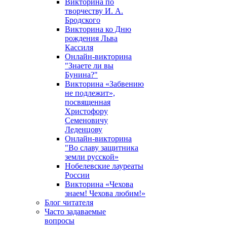
Викторина по
творчеству И. А.
Бродского
Викторина ко Дню
рождения Льва
Кассиля
Онлайн-викторина
"Знаете ли вы
Бунина?"
Викторина «Забвению
не подлежит»,
посвященная
Христофору
Семеновичу
Леденцову
Онлайн-викторина
"Во славу защитника
земли русской»
Нобелевские лауреаты
России
Викторина «Чехова
знаем! Чехова любим!»
Блог читателя
Часто задаваемые
вопросы