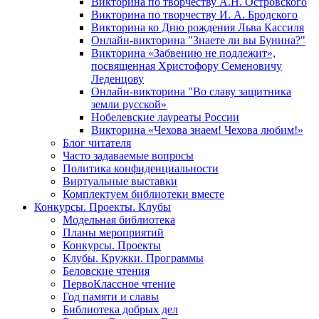
Викторина по творчеству А.Н. Островского
Викторина по творчеству И. А. Бродского
Викторина ко Дню рождения Льва Кассиля
Онлайн-викторина "Знаете ли вы Бунина?"
Викторина «Забвению не подлежит»,
посвященная Христофору Семеновичу
Леденцову
Онлайн-викторина "Во славу защитника
земли русской»
Нобелевские лауреаты России
Викторина «Чехова знаем! Чехова любим!»
Блог читателя
Часто задаваемые вопросы
Политика конфиденциальности
Виртуальные выставки
Комплектуем библиотеки вместе
Конкурсы. Проекты. Клубы
Модельная библиотека
Планы мероприятий
Конкурсы. Проекты
Клубы. Кружки. Программы
Беловские чтения
ПервоКлассное чтение
Год памяти и славы
Библиотека добрых дел