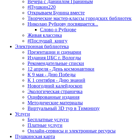
Вечера с Даниилом Граниным
#Пушкин220
Открываем Бунина вместе
Творческие мастер-классы городских библиотек
Николаю Рубцову посвящается...
Слово о Рубцове
Живая классика
#Послушай_книгу
Электронная библиотека
Презентации и сценарии
Издания ЦБС г. Вологды
Рекомендательные списки
12 апреля - День космонавтики
К 9 мая - Дню Победы
К 1 сентября - Дню знаний
Новогодний калейдоскоп
Экологическая страничка
Оцифрованные издания
Методические материалы
Виртуальный 3D тур в Тимониху
Услуги
Бесплатные услуги
Платные услуги
Онлайн-сервисы и электронные ресурсы
Пушкинская карта