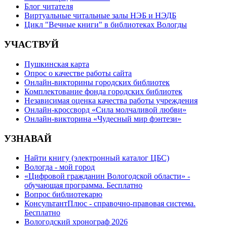
Блог читателя
Виртуальные читальные залы НЭБ и НЭДБ
Цикл "Вечные книги" в библиотеках Вологды
УЧАСТВУЙ
Пушкинская карта
Опрос о качестве работы сайта
Онлайн-викторины городских библиотек
Комплектование фонда городских библиотек
Независимая оценка качества работы учреждения
Онлайн-кроссворд «Сила молчаливой любви»
Онлайн-викторина «Чудесный мир фэнтези»
УЗНАВАЙ
Найти книгу (электронный каталог ЦБС)
Вологда - мой город
«Цифровой гражданин Вологодской области» -
обучающая программа. Бесплатно
Вопрос библиотекарю
КонсультантПлюс - справочно-правовая система.
Бесплатно
Вологодский хронограф 2026