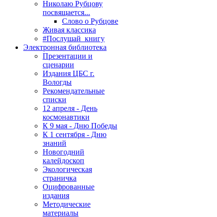
Николаю Рубцову
посвящается...
Слово о Рубцове
Живая классика
#Послушай_книгу
Электронная библиотека
Презентации и
сценарии
Издания ЦБС г.
Вологды
Рекомендательные
списки
12 апреля - День
космонавтики
К 9 мая - Дню Победы
К 1 сентября - Дню
знаний
Новогодний
калейдоскоп
Экологическая
страничка
Оцифрованные
издания
Методические
материалы