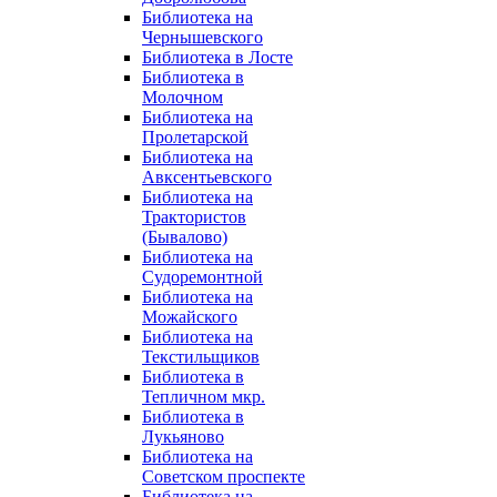
Библиотека на
Чернышевского
Библиотека в Лосте
Библиотека в
Молочном
Библиотека на
Пролетарской
Библиотека на
Авксентьевского
Библиотека на
Трактористов
(Бывалово)
Библиотека на
Судоремонтной
Библиотека на
Можайского
Библиотека на
Текстильщиков
Библиотека в
Тепличном мкр.
Библиотека в
Лукьяново
Библиотека на
Советском проспекте
Библиотека на