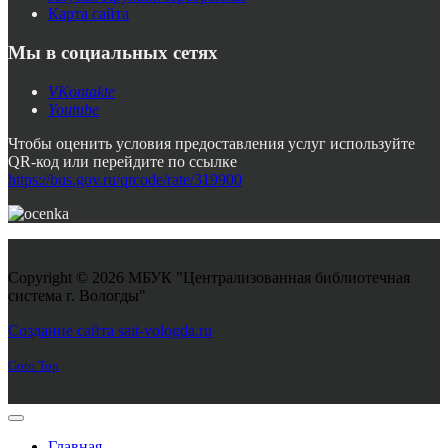
Карта сайта
Мы в социальных сетях
VKontakte
Youtube
Чтобы оценить условия предоставления услуг используйте
QR-код или перейдите по ссылке
https://bus.gov.ru/qrcode/rate/319900
Copyright © 2026 МБУК "Централизованная библиотечная
система г. Вологды"
Joomla! 3 Templates
Создание сайта sait-vologda.ru
Goto Top
Главная