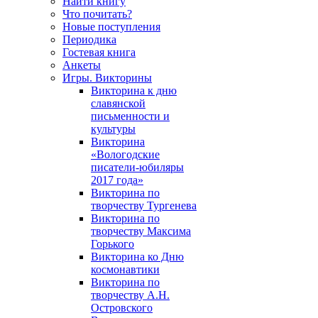
Найти книгу
Что почитать?
Новые поступления
Периодика
Гостевая книга
Анкеты
Игры. Викторины
Викторина к дню
славянской
письменности и
культуры
Викторина
«Вологодские
писатели-юбиляры
2017 года»
Викторина по
творчеству Тургенева
Викторина по
творчеству Максима
Горького
Викторина ко Дню
космонавтики
Викторина по
творчеству А.Н.
Островского