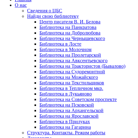
О нас
Сведения о ЦБС
Найди свою библиотеку
Центр писателя В. И. Белова
Библиотека на Панкратова
Библиотека на Добролюбова
Библиотека на Чернышевского
Библиотека в Лосте
Библиотека в Молочном
Библиотека на Пролетарской
Библиотека на Авксентьевского
Библиотека на Трактористов (Бывалово)
Библиотека на Судоремонтной
Библиотека на Можайского
Библиотека на Текстильщиков
Библиотека в Тепличном мкр.
Библиотека в Лукьяново
Библиотека на Советском проспекте
Библиотека на Псковской
Библиотека на Архангельской
Библиотека на Ярославской
Библиотека в Прилуках
Библиотека на Гагарина
Структура. Контакты. Режим работы