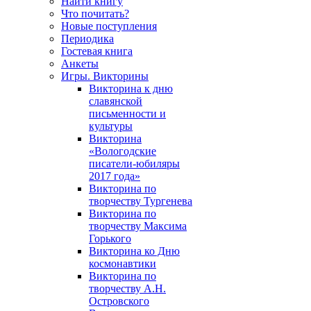
Найти книгу
Что почитать?
Новые поступления
Периодика
Гостевая книга
Анкеты
Игры. Викторины
Викторина к дню
славянской
письменности и
культуры
Викторина
«Вологодские
писатели-юбиляры
2017 года»
Викторина по
творчеству Тургенева
Викторина по
творчеству Максима
Горького
Викторина ко Дню
космонавтики
Викторина по
творчеству А.Н.
Островского