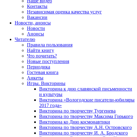
Наше видео
Контакты
Независимая оценка качества услуг
Вакансии
Новости, анонсы
Новости
Анонсы
Читателю
Правила пользования
Найти книгу
Что почитать?
Новые поступления
Периодика
Гостевая книга
Анкеты
Игры. Викторины
Викторина к дню славянской письменности
и культуры
Викторина «Вологодские писатели-юбиляры
2017 года»
Викторина по творчеству Тургенева
Викторина по творчеству Максима Горького
Викторина ко Дню космонавтики
Викторина по творчеству А.Н. Островского
Викторина по творчеству И. А. Бродского