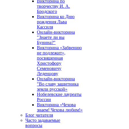
Викторина по
творчеству И. А.
Бродского
Викторина ко Дню
рождения Льва
Кассиля
Онлайн-викторина
"Знаете ли вы
Бунина?"
Викторина «Забвению
не подлежит»,
посвященная
Христофору
Семеновичу
Леденцову
Онлайн-викторина
"Во славу защитника
земли русской»
Нобелевские лауреаты
России
Викторина «Чехова
знаем! Чехова любим!»
Блог читателя
Часто задаваемые
вопросы