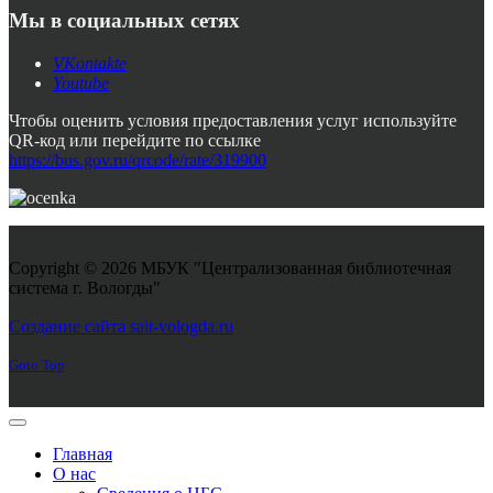
Мы в социальных сетях
VKontakte
Youtube
Чтобы оценить условия предоставления услуг используйте
QR-код или перейдите по ссылке
https://bus.gov.ru/qrcode/rate/319900
Copyright © 2026 МБУК "Централизованная библиотечная
система г. Вологды"
Joomla! 3 Templates
Создание сайта sait-vologda.ru
Goto Top
Главная
О нас