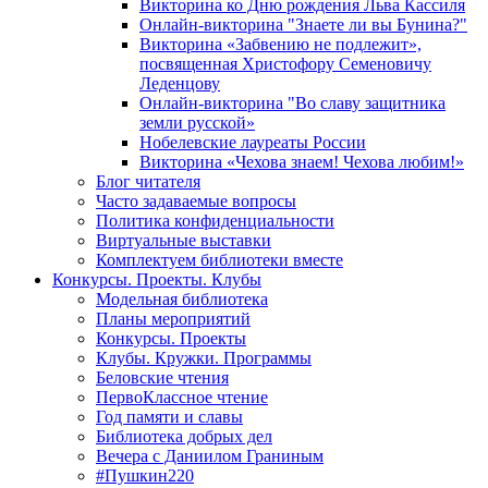
Викторина ко Дню рождения Льва Кассиля
Онлайн-викторина "Знаете ли вы Бунина?"
Викторина «Забвению не подлежит»,
посвященная Христофору Семеновичу
Леденцову
Онлайн-викторина "Во славу защитника
земли русской»
Нобелевские лауреаты России
Викторина «Чехова знаем! Чехова любим!»
Блог читателя
Часто задаваемые вопросы
Политика конфиденциальности
Виртуальные выставки
Комплектуем библиотеки вместе
Конкурсы. Проекты. Клубы
Модельная библиотека
Планы мероприятий
Конкурсы. Проекты
Клубы. Кружки. Программы
Беловские чтения
ПервоКлассное чтение
Год памяти и славы
Библиотека добрых дел
Вечера с Даниилом Граниным
#Пушкин220