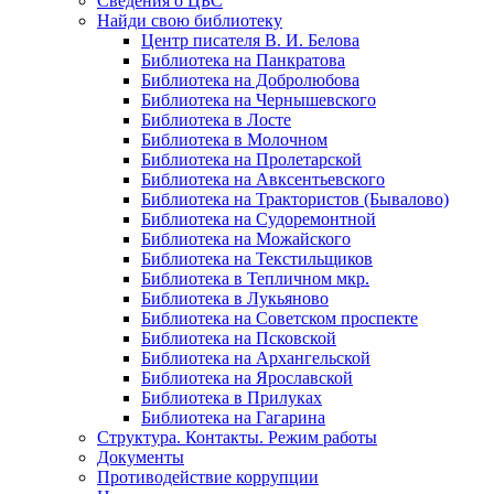
Сведения о ЦБС
Найди свою библиотеку
Центр писателя В. И. Белова
Библиотека на Панкратова
Библиотека на Добролюбова
Библиотека на Чернышевского
Библиотека в Лосте
Библиотека в Молочном
Библиотека на Пролетарской
Библиотека на Авксентьевского
Библиотека на Трактористов (Бывалово)
Библиотека на Судоремонтной
Библиотека на Можайского
Библиотека на Текстильщиков
Библиотека в Тепличном мкр.
Библиотека в Лукьяново
Библиотека на Советском проспекте
Библиотека на Псковской
Библиотека на Архангельской
Библиотека на Ярославской
Библиотека в Прилуках
Библиотека на Гагарина
Структура. Контакты. Режим работы
Документы
Противодействие коррупции