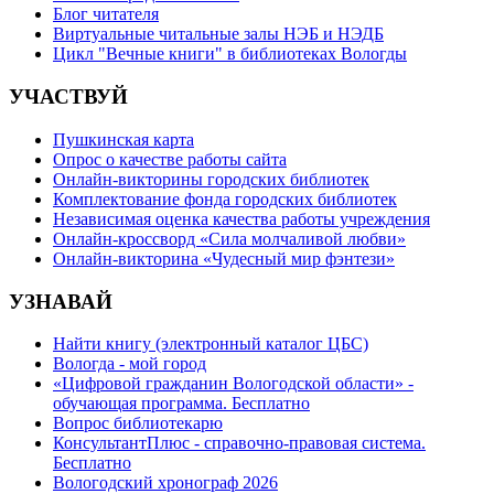
Блог читателя
Виртуальные читальные залы НЭБ и НЭДБ
Цикл "Вечные книги" в библиотеках Вологды
УЧАСТВУЙ
Пушкинская карта
Опрос о качестве работы сайта
Онлайн-викторины городских библиотек
Комплектование фонда городских библиотек
Независимая оценка качества работы учреждения
Онлайн-кроссворд «Сила молчаливой любви»
Онлайн-викторина «Чудесный мир фэнтези»
УЗНАВАЙ
Найти книгу (электронный каталог ЦБС)
Вологда - мой город
«Цифровой гражданин Вологодской области» -
обучающая программа. Бесплатно
Вопрос библиотекарю
КонсультантПлюс - справочно-правовая система.
Бесплатно
Вологодский хронограф 2026