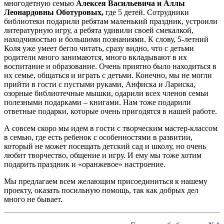
многодетную семью
Алексея Васильевича и Аллы
Леонардовны Оботуровых,
где 5 детей. Сотрудники
библиотеки подарили ребятам маленький праздник, устроили
литературную игру, а ребята удивили своей смекалкой,
находчивостью и большими познаниями. К слову, 5-летний
Коля уже умеет бегло читать, сразу видно, что с детьми
родители много занимаются, много вкладывают в их
воспитание и образование. Очень приятно было находиться в
их семье, общаться и играть с детьми. Конечно, мы не могли
прийти в гости с пустыми руками, Анфиска и Лариска,
озорные библиотечные мышки, одарили всех членов семьи
полезными подарками – книгами. Нам тоже подарили
ответные подарки, которые очень пригодятся в нашей работе.
А совсем скоро мы идем в гости с творческим мастер-классом
в семью, где есть ребенок с особенностями в развитии,
который не может посещать детский сад и школу, но очень
любит творчество, общение и игру. И ему мы тоже хотим
подарить праздник и «оранжевое» настроение.
Мы предлагаем всем желающим присоединиться к нашему
проекту, оказать посильную помощь, так как добрых дел
много не бывает.