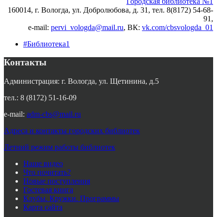
Городская библиотека №1
160014, г. Вологда, ул. Добролюбова, д. 31, тел. 8(8172) 54-68-
91,
e-mail:
pervi_vologda@mail.ru
, ВК:
vk.com/cbsvologda_01
#Библиотека1
Контакты
Администрация: г. Вологда, ул. Щетинина, д.5
тел.: 8 (8172) 51-16-09
e-mail:
adm-cbs@mail.ru
Адреса и контакты городских библиотек
Летний режим работы библиотек
Наше видео
Что почитать?
Новые поступления
Гостевая книга
Клубы. Кружки. Программы
Карта сайта