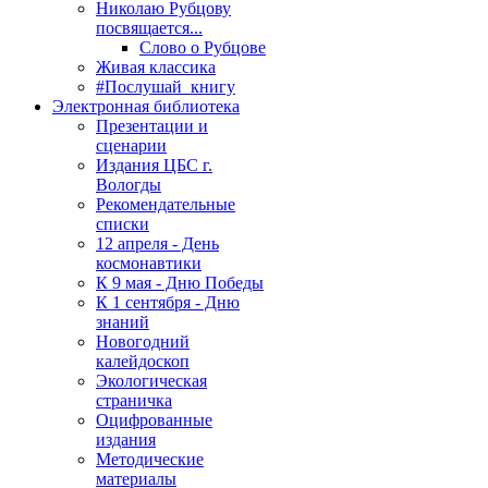
Николаю Рубцову
посвящается...
Слово о Рубцове
Живая классика
#Послушай_книгу
Электронная библиотека
Презентации и
сценарии
Издания ЦБС г.
Вологды
Рекомендательные
списки
12 апреля - День
космонавтики
К 9 мая - Дню Победы
К 1 сентября - Дню
знаний
Новогодний
калейдоскоп
Экологическая
страничка
Оцифрованные
издания
Методические
материалы