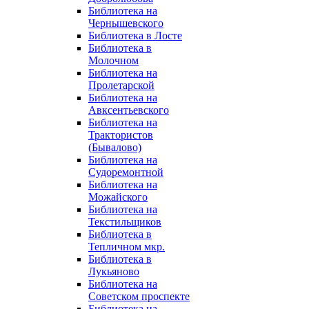
Библиотека на
Чернышевского
Библиотека в Лосте
Библиотека в
Молочном
Библиотека на
Пролетарской
Библиотека на
Авксентьевского
Библиотека на
Трактористов
(Бывалово)
Библиотека на
Судоремонтной
Библиотека на
Можайского
Библиотека на
Текстильщиков
Библиотека в
Тепличном мкр.
Библиотека в
Лукьяново
Библиотека на
Советском проспекте
Библиотека на