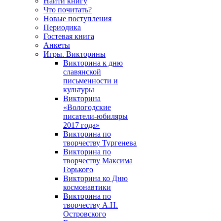
Найти книгу
Что почитать?
Новые поступления
Периодика
Гостевая книга
Анкеты
Игры. Викторины
Викторина к дню
славянской
письменности и
культуры
Викторина
«Вологодские
писатели-юбиляры
2017 года»
Викторина по
творчеству Тургенева
Викторина по
творчеству Максима
Горького
Викторина ко Дню
космонавтики
Викторина по
творчеству А.Н.
Островского