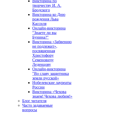
Викторина по
творчеству И. А.
Бродского
Викторина ко Дню
рождения Льва
Кассиля
Онлайн-викторина
"Знаете ли вы
Бунина?"
Викторина «Забвению
не подлежит»,
посвященная
Христофору
Семеновичу
Леденцову
Онлайн-викторина
"Во славу защитника
земли русской»
Нобелевские лауреаты
России
Викторина «Чехова
знаем! Чехова любим!»
Блог читателя
Часто задаваемые
вопросы