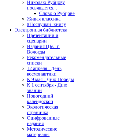
Николаю Рубцову
посвящается...
Слово о Рубцове
Живая классика
#Послушай_книгу
Электронная библиотека
Презентации и
сценарии
Издания ЦБС г.
Вологды
Рекомендательные
списки
12 апреля - День
космонавтики
К 9 мая - Дню Победы
К 1 сентября - Дню
знаний
Новогодний
калейдоскоп
Экологическая
страничка
Оцифрованные
издания
Методические
материалы