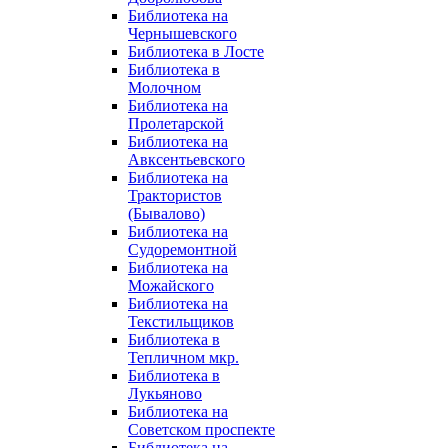
Библиотека на
Чернышевского
Библиотека в Лосте
Библиотека в
Молочном
Библиотека на
Пролетарской
Библиотека на
Авксентьевского
Библиотека на
Трактористов
(Бывалово)
Библиотека на
Судоремонтной
Библиотека на
Можайского
Библиотека на
Текстильщиков
Библиотека в
Тепличном мкр.
Библиотека в
Лукьяново
Библиотека на
Советском проспекте
Библиотека на