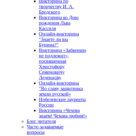
Викторина по
творчеству И. А.
Бродского
Викторина ко Дню
рождения Льва
Кассиля
Онлайн-викторина
"Знаете ли вы
Бунина?"
Викторина «Забвению
не подлежит»,
посвященная
Христофору
Семеновичу
Леденцову
Онлайн-викторина
"Во славу защитника
земли русской»
Нобелевские лауреаты
России
Викторина «Чехова
знаем! Чехова любим!»
Блог читателя
Часто задаваемые
вопросы