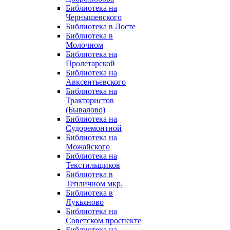
Библиотека на
Чернышевского
Библиотека в Лосте
Библиотека в
Молочном
Библиотека на
Пролетарской
Библиотека на
Авксентьевского
Библиотека на
Трактористов
(Бывалово)
Библиотека на
Судоремонтной
Библиотека на
Можайского
Библиотека на
Текстильщиков
Библиотека в
Тепличном мкр.
Библиотека в
Лукьяново
Библиотека на
Советском проспекте
Библиотека на