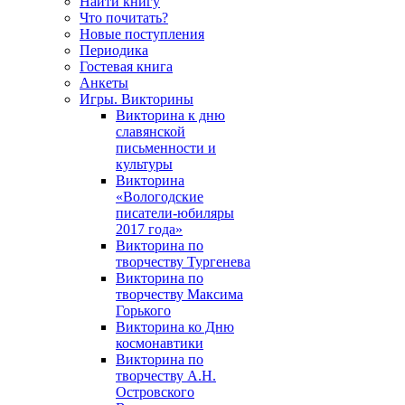
Найти книгу
Что почитать?
Новые поступления
Периодика
Гостевая книга
Анкеты
Игры. Викторины
Викторина к дню
славянской
письменности и
культуры
Викторина
«Вологодские
писатели-юбиляры
2017 года»
Викторина по
творчеству Тургенева
Викторина по
творчеству Максима
Горького
Викторина ко Дню
космонавтики
Викторина по
творчеству А.Н.
Островского