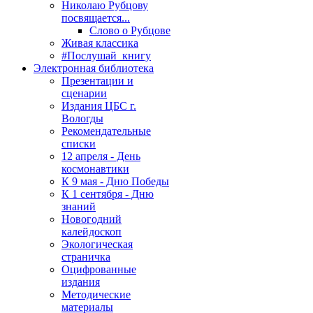
Николаю Рубцову
посвящается...
Слово о Рубцове
Живая классика
#Послушай_книгу
Электронная библиотека
Презентации и
сценарии
Издания ЦБС г.
Вологды
Рекомендательные
списки
12 апреля - День
космонавтики
К 9 мая - Дню Победы
К 1 сентября - Дню
знаний
Новогодний
калейдоскоп
Экологическая
страничка
Оцифрованные
издания
Методические
материалы