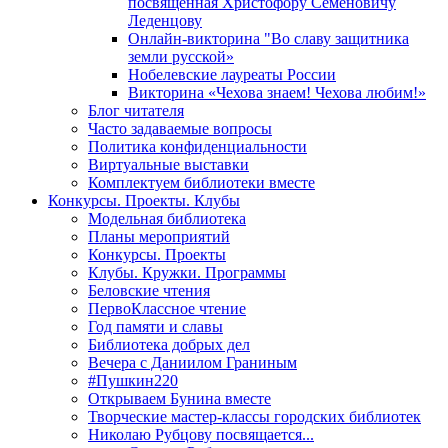
посвященная Христофору Семеновичу
Леденцову
Онлайн-викторина "Во славу защитника
земли русской»
Нобелевские лауреаты России
Викторина «Чехова знаем! Чехова любим!»
Блог читателя
Часто задаваемые вопросы
Политика конфиденциальности
Виртуальные выставки
Комплектуем библиотеки вместе
Конкурсы. Проекты. Клубы
Модельная библиотека
Планы мероприятий
Конкурсы. Проекты
Клубы. Кружки. Программы
Беловские чтения
ПервоКлассное чтение
Год памяти и славы
Библиотека добрых дел
Вечера с Даниилом Граниным
#Пушкин220
Открываем Бунина вместе
Творческие мастер-классы городских библиотек
Николаю Рубцову посвящается...