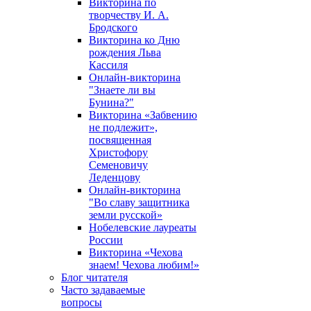
Викторина по
творчеству И. А.
Бродского
Викторина ко Дню
рождения Льва
Кассиля
Онлайн-викторина
"Знаете ли вы
Бунина?"
Викторина «Забвению
не подлежит»,
посвященная
Христофору
Семеновичу
Леденцову
Онлайн-викторина
"Во славу защитника
земли русской»
Нобелевские лауреаты
России
Викторина «Чехова
знаем! Чехова любим!»
Блог читателя
Часто задаваемые
вопросы