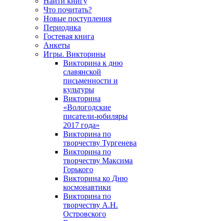
Найти книгу
Что почитать?
Новые поступления
Периодика
Гостевая книга
Анкеты
Игры. Викторины
Викторина к дню
славянской
письменности и
культуры
Викторина
«Вологодские
писатели-юбиляры
2017 года»
Викторина по
творчеству Тургенева
Викторина по
творчеству Максима
Горького
Викторина ко Дню
космонавтики
Викторина по
творчеству А.Н.
Островского