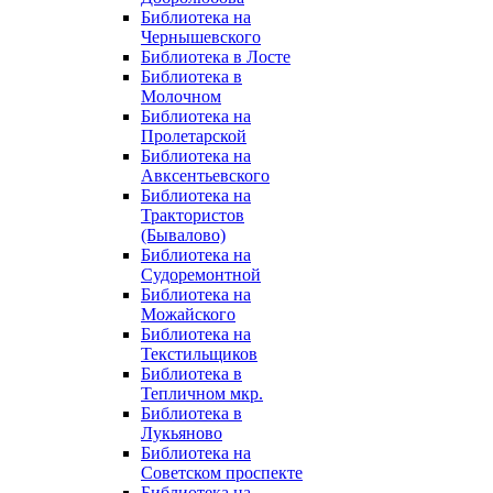
Библиотека на
Чернышевского
Библиотека в Лосте
Библиотека в
Молочном
Библиотека на
Пролетарской
Библиотека на
Авксентьевского
Библиотека на
Трактористов
(Бывалово)
Библиотека на
Судоремонтной
Библиотека на
Можайского
Библиотека на
Текстильщиков
Библиотека в
Тепличном мкр.
Библиотека в
Лукьяново
Библиотека на
Советском проспекте
Библиотека на