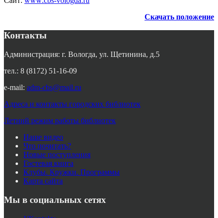
Сайт:
www
.
cbs
-
vologda
.
ru
Скачать положение
Контакты
Администрация: г. Вологда, ул. Щетинина, д.5
тел.: 8 (8172) 51-16-09
e-mail:
adm-cbs@mail.ru
Адреса и контакты городских библиотек
Летний режим работы библиотек
Наше видео
Что почитать?
Новые поступления
Гостевая книга
Клубы. Кружки. Программы
Карта сайта
Мы в социальных сетях