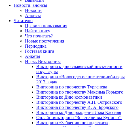
Вакансии
Новости, анонсы
Новости
Анонсы
Читателю
Правила пользования
Найти книгу
Что почитать?
Новые поступления
Периодика
Гостевая книга
Анкеты
Игры. Викторины
Викторина к дню славянской письменности
и культуры
Викторина «Вологодские писатели-юбиляры
2017 года»
Викторина по творчеству Тургенева
Викторина по творчеству Максима Горького
Викторина ко Дню космонавтики
Викторина по творчеству А.Н. Островского
Викторина по творчеству И. А. Бродского
Викторина ко Дню рождения Льва Кассиля
Онлайн-викторина "Знаете ли вы Бунина?"
Викторина «Забвению не подлежит»,