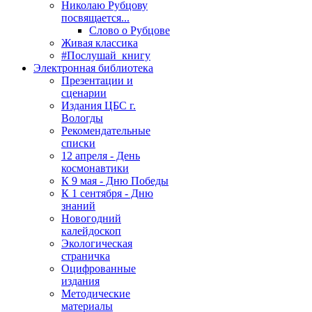
Николаю Рубцову
посвящается...
Слово о Рубцове
Живая классика
#Послушай_книгу
Электронная библиотека
Презентации и
сценарии
Издания ЦБС г.
Вологды
Рекомендательные
списки
12 апреля - День
космонавтики
К 9 мая - Дню Победы
К 1 сентября - Дню
знаний
Новогодний
калейдоскоп
Экологическая
страничка
Оцифрованные
издания
Методические
материалы