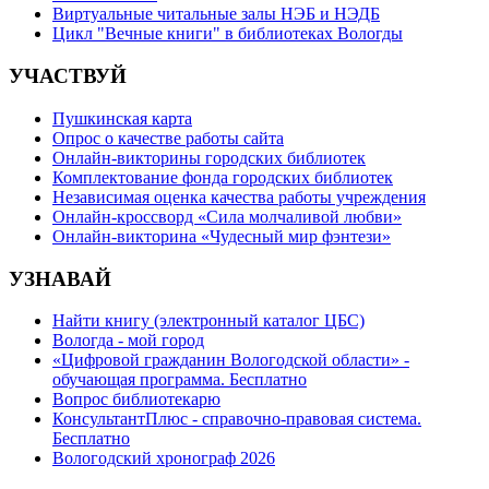
Виртуальные читальные залы НЭБ и НЭДБ
Цикл "Вечные книги" в библиотеках Вологды
УЧАСТВУЙ
Пушкинская карта
Опрос о качестве работы сайта
Онлайн-викторины городских библиотек
Комплектование фонда городских библиотек
Независимая оценка качества работы учреждения
Онлайн-кроссворд «Сила молчаливой любви»
Онлайн-викторина «Чудесный мир фэнтези»
УЗНАВАЙ
Найти книгу (электронный каталог ЦБС)
Вологда - мой город
«Цифровой гражданин Вологодской области» -
обучающая программа. Бесплатно
Вопрос библиотекарю
КонсультантПлюс - справочно-правовая система.
Бесплатно
Вологодский хронограф 2026