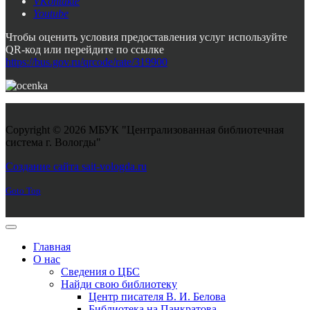
VKontakte
Youtube
Чтобы оценить условия предоставления услуг используйте
QR-код или перейдите по ссылке
https://bus.gov.ru/qrcode/rate/319900
Copyright © 2026 МБУК "Централизованная библиотечная
система г. Вологды"
Joomla! 3 Templates
Создание сайта sait-vologda.ru
Goto Top
Главная
О нас
Сведения о ЦБС
Найди свою библиотеку
Центр писателя В. И. Белова
Библиотека на Панкратова