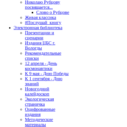
Николаю Рубцову
посвящается...
Слово о Рубцове
Живая классика
#Послушай_книгу
Электронная библиотека
Презентации и
сценарии
Издания ЦБС г.
Вологды
Рекомендательные
списки
12 апреля - День
космонавтики
К 9 мая - Дню Победы
К 1 сентября - Дню
знаний
Новогодний
калейдоскоп
Экологическая
страничка
Оцифрованные
издания
Методические
материалы