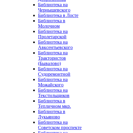
Библиотека на
Чернышевского
Библиотека в Лосте
Библиотека в
Молочном
Библиотека на
Пролетарской
Библиотека на
Авксентьевского
Библиотека на
Трактористов
(Бывалово)
Библиотека на
Судоремонтной
Библиотека на
Можайского
Библиотека на
Текстильщиков
Библиотека в
Тепличном мкр.
Библиотека в
Лукьяново
Библиотека на
Советском проспекте
Библиотека на