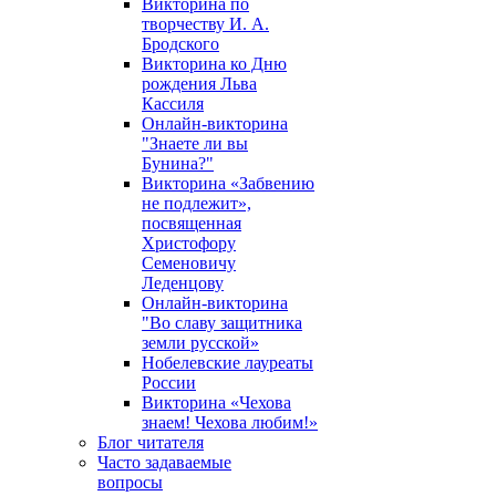
Викторина по
творчеству И. А.
Бродского
Викторина ко Дню
рождения Льва
Кассиля
Онлайн-викторина
"Знаете ли вы
Бунина?"
Викторина «Забвению
не подлежит»,
посвященная
Христофору
Семеновичу
Леденцову
Онлайн-викторина
"Во славу защитника
земли русской»
Нобелевские лауреаты
России
Викторина «Чехова
знаем! Чехова любим!»
Блог читателя
Часто задаваемые
вопросы