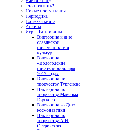
Найти книгу
Что почитать?
Новые поступления
Периодика
Гостевая книга
Анкеты
Игры. Викторины
Викторина к дню
славянской
письменности и
культуры
Викторина
«Вологодские
писатели-юбиляры
2017 года»
Викторина по
творчеству Тургенева
Викторина по
творчеству Максима
Горького
Викторина ко Дню
космонавтики
Викторина по
творчеству А.Н.
Островского