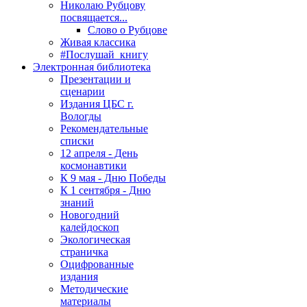
Николаю Рубцову
посвящается...
Слово о Рубцове
Живая классика
#Послушай_книгу
Электронная библиотека
Презентации и
сценарии
Издания ЦБС г.
Вологды
Рекомендательные
списки
12 апреля - День
космонавтики
К 9 мая - Дню Победы
К 1 сентября - Дню
знаний
Новогодний
калейдоскоп
Экологическая
страничка
Оцифрованные
издания
Методические
материалы