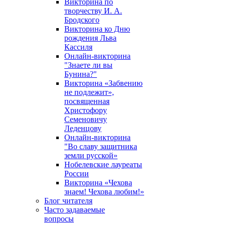
Викторина по
творчеству И. А.
Бродского
Викторина ко Дню
рождения Льва
Кассиля
Онлайн-викторина
"Знаете ли вы
Бунина?"
Викторина «Забвению
не подлежит»,
посвященная
Христофору
Семеновичу
Леденцову
Онлайн-викторина
"Во славу защитника
земли русской»
Нобелевские лауреаты
России
Викторина «Чехова
знаем! Чехова любим!»
Блог читателя
Часто задаваемые
вопросы