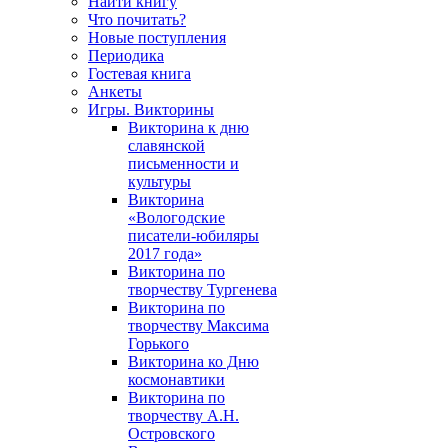
Найти книгу
Что почитать?
Новые поступления
Периодика
Гостевая книга
Анкеты
Игры. Викторины
Викторина к дню
славянской
письменности и
культуры
Викторина
«Вологодские
писатели-юбиляры
2017 года»
Викторина по
творчеству Тургенева
Викторина по
творчеству Максима
Горького
Викторина ко Дню
космонавтики
Викторина по
творчеству А.Н.
Островского