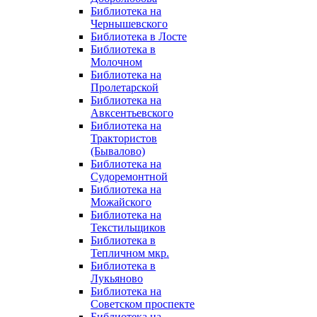
Библиотека на
Чернышевского
Библиотека в Лосте
Библиотека в
Молочном
Библиотека на
Пролетарской
Библиотека на
Авксентьевского
Библиотека на
Трактористов
(Бывалово)
Библиотека на
Судоремонтной
Библиотека на
Можайского
Библиотека на
Текстильщиков
Библиотека в
Тепличном мкр.
Библиотека в
Лукьяново
Библиотека на
Советском проспекте
Библиотека на