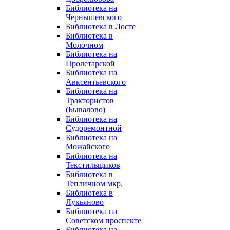
Библиотека на
Чернышевского
Библиотека в Лосте
Библиотека в
Молочном
Библиотека на
Пролетарской
Библиотека на
Авксентьевского
Библиотека на
Трактористов
(Бывалово)
Библиотека на
Судоремонтной
Библиотека на
Можайского
Библиотека на
Текстильщиков
Библиотека в
Тепличном мкр.
Библиотека в
Лукьяново
Библиотека на
Советском проспекте
Библиотека на