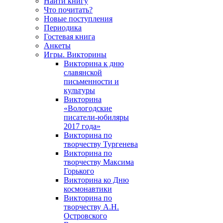
Найти книгу
Что почитать?
Новые поступления
Периодика
Гостевая книга
Анкеты
Игры. Викторины
Викторина к дню
славянской
письменности и
культуры
Викторина
«Вологодские
писатели-юбиляры
2017 года»
Викторина по
творчеству Тургенева
Викторина по
творчеству Максима
Горького
Викторина ко Дню
космонавтики
Викторина по
творчеству А.Н.
Островского