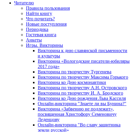
Читателю
Правила пользования
Найти книгу
Что почитать?
Новые поступления
Периодика
Гостевая книга
Анкеты
Игры. Викторины
Викторина к дню славянской письменности
и культуры
Викторина «Вологодские писатели-юбиляры
2017 года»
Викторина по творчеству Тургенева
Викторина по творчеству Максима Горького
Викторина ко Дню космонавтики
Викторина по творчеству А.Н. Островского
Викторина по творчеству И. А. Бродского
Викторина ко Дню рождения Льва Кассиля
Онлайн-викторина "Знаете ли вы Бунина?"
Викторина «Забвению не подлежит»,
посвященная Христофору Семеновичу
Леденцову
Онлайн-викторина "Во славу защитника
земли русской»