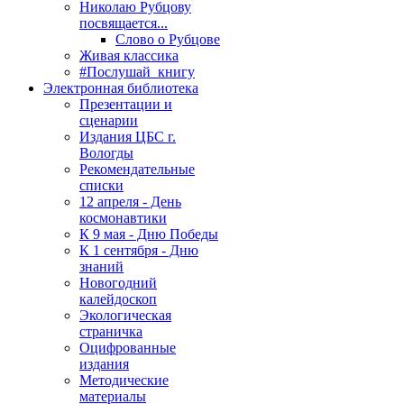
Николаю Рубцову
посвящается...
Слово о Рубцове
Живая классика
#Послушай_книгу
Электронная библиотека
Презентации и
сценарии
Издания ЦБС г.
Вологды
Рекомендательные
списки
12 апреля - День
космонавтики
К 9 мая - Дню Победы
К 1 сентября - Дню
знаний
Новогодний
калейдоскоп
Экологическая
страничка
Оцифрованные
издания
Методические
материалы