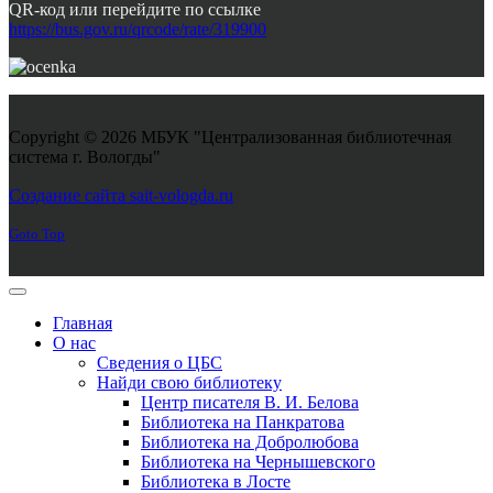
QR-код или перейдите по ссылке
https://bus.gov.ru/qrcode/rate/319900
Copyright © 2026 МБУК "Централизованная библиотечная
система г. Вологды"
Joomla! 3 Templates
Создание сайта sait-vologda.ru
Goto Top
Главная
О нас
Сведения о ЦБС
Найди свою библиотеку
Центр писателя В. И. Белова
Библиотека на Панкратова
Библиотека на Добролюбова
Библиотека на Чернышевского
Библиотека в Лосте