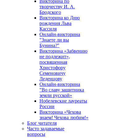
Викторина по
творчеству И. А.
Бродского
Викторина ко Дню
рождения Льва
Кассиля
Онлайн-викторина
"Знаете ли вы
Бунина?"
Викторина «Забвению
не подлежит»,
посвященная
Христофору
Семеновичу
Леденцову
Онлайн-викторина
"Во славу защитника
земли русской»
Нобелевские лауреаты
России
Викторина «Чехова
знаем! Чехова любим!»
Блог читателя
Часто задаваемые
вопросы