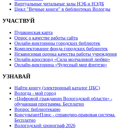
Виртуальные читальные залы НЭБ и НЭДБ
Цикл "Вечные книги" в библиотеках Вологды
УЧАСТВУЙ
Пушкинская карта
Опрос о качестве работы сайта
Онлайн-викторины городских библиотек
Комплектование фонда городских библиотек
Независимая оценка качества работы учреждения
Онлайн-кроссворд «Сила молчаливой любви»
Онлайн-викторина «Чудесный мир фэнтези»
УЗНАВАЙ
Найти книгу (электронный каталог ЦБС)
Вологда - мой город
«Цифровой гражданин Вологодской области» -
обучающая программа. Бесплатно
Вопрос библиотекарю
КонсультантПлюс - справочно-правовая система.
Бесплатно
Вологодский хронограф 2026