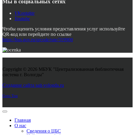
Мы в социальных сетях
VKontakte
Youtube
Чтобы оценить условия предоставления услуг используйте
QR-код или перейдите по ссылке
https://bus.gov.ru/qrcode/rate/319900
Copyright © 2026 МБУК "Централизованная библиотечная
система г. Вологды"
Joomla! 3 Templates
Создание сайта sait-vologda.ru
Goto Top
Главная
О нас
Сведения о ЦБС