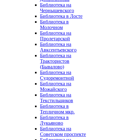
Библиотека на
Чернышевского
Библиотека в Лосте
Библиотека в
Молочном
Библиотека на
Пролетарской
Библиотека на
Авксентьевского
Библиотека на
Трактористов
(Бывалово)
Библиотека на
Судоремонтной
Библиотека на
Можайского
Библиотека на
Текстильщиков
Библиотека в
Тепличном мкр.
Библиотека в
Лукьяново
Библиотека на
Советском проспекте
Библиотека на