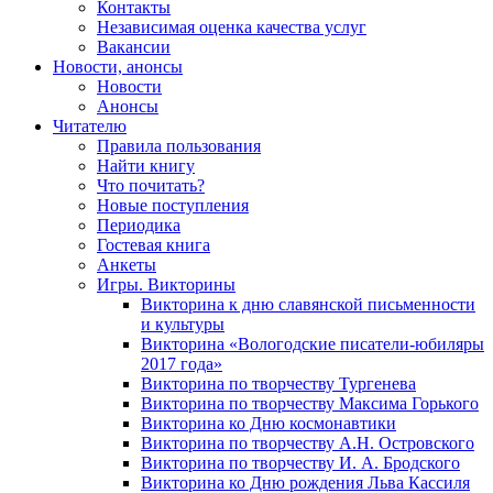
Контакты
Независимая оценка качества услуг
Вакансии
Новости, анонсы
Новости
Анонсы
Читателю
Правила пользования
Найти книгу
Что почитать?
Новые поступления
Периодика
Гостевая книга
Анкеты
Игры. Викторины
Викторина к дню славянской письменности
и культуры
Викторина «Вологодские писатели-юбиляры
2017 года»
Викторина по творчеству Тургенева
Викторина по творчеству Максима Горького
Викторина ко Дню космонавтики
Викторина по творчеству А.Н. Островского
Викторина по творчеству И. А. Бродского
Викторина ко Дню рождения Льва Кассиля