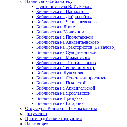
Найди свою библиотеку
Центр писателя В. И. Белова
Библиотека на Панкратова
Библиотека на Добролюбова
Библиотека на Чернышевского
Библиотека в Лосте
Библиотека в Молочном
Библиотека на Пролетарской
Библиотека на Авксентьевского
Библиотека на Трактористов (Бывалово)
Библиотека на Судоремонтной
Библиотека на Можайского
Библиотека на Текстильщиков
Библиотека в Тепличном мкр.
Библиотека в Лукьяново
Библиотека на Советском проспекте
Библиотека на Псковской
Библиотека на Архангельской
Библиотека на Ярославской
Библиотека в Прилуках
Библиотека на Гагарина
Структура. Контакты. Режим работы
Документы
Противодействие коррупции
Наше видео