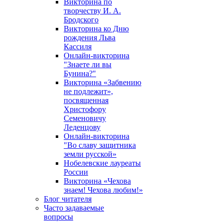
Викторина по
творчеству И. А.
Бродского
Викторина ко Дню
рождения Льва
Кассиля
Онлайн-викторина
"Знаете ли вы
Бунина?"
Викторина «Забвению
не подлежит»,
посвященная
Христофору
Семеновичу
Леденцову
Онлайн-викторина
"Во славу защитника
земли русской»
Нобелевские лауреаты
России
Викторина «Чехова
знаем! Чехова любим!»
Блог читателя
Часто задаваемые
вопросы