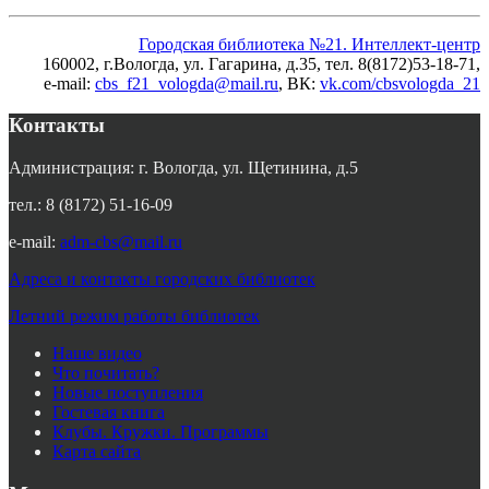
Городская библиотека №21. Интеллект-центр
160002, г.Вологда, ул. Гагарина, д.35, тел. 8(8172)53-18-71,
e-mail:
cbs_f21_vologda@mail.ru
, ВК
:
vk.com/cbsvologda_21
Контакты
Администрация: г. Вологда, ул. Щетинина, д.5
тел.: 8 (8172) 51-16-09
e-mail:
adm-cbs@mail.ru
Адреса и контакты городских библиотек
Летний режим работы библиотек
Наше видео
Что почитать?
Новые поступления
Гостевая книга
Клубы. Кружки. Программы
Карта сайта