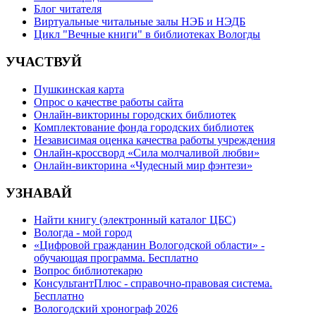
Блог читателя
Виртуальные читальные залы НЭБ и НЭДБ
Цикл "Вечные книги" в библиотеках Вологды
УЧАСТВУЙ
Пушкинская карта
Опрос о качестве работы сайта
Онлайн-викторины городских библиотек
Комплектование фонда городских библиотек
Независимая оценка качества работы учреждения
Онлайн-кроссворд «Сила молчаливой любви»
Онлайн-викторина «Чудесный мир фэнтези»
УЗНАВАЙ
Найти книгу (электронный каталог ЦБС)
Вологда - мой город
«Цифровой гражданин Вологодской области» -
обучающая программа. Бесплатно
Вопрос библиотекарю
КонсультантПлюс - справочно-правовая система.
Бесплатно
Вологодский хронограф 2026