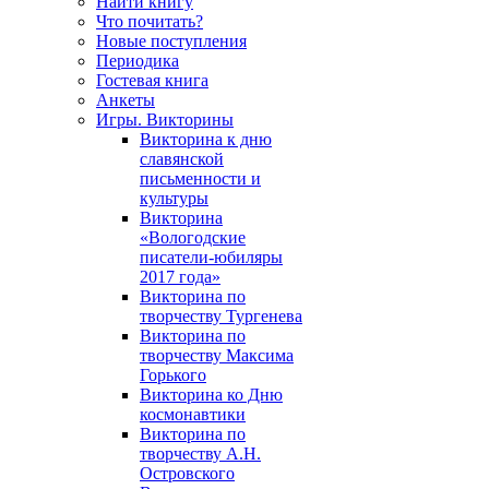
Найти книгу
Что почитать?
Новые поступления
Периодика
Гостевая книга
Анкеты
Игры. Викторины
Викторина к дню
славянской
письменности и
культуры
Викторина
«Вологодские
писатели-юбиляры
2017 года»
Викторина по
творчеству Тургенева
Викторина по
творчеству Максима
Горького
Викторина ко Дню
космонавтики
Викторина по
творчеству А.Н.
Островского