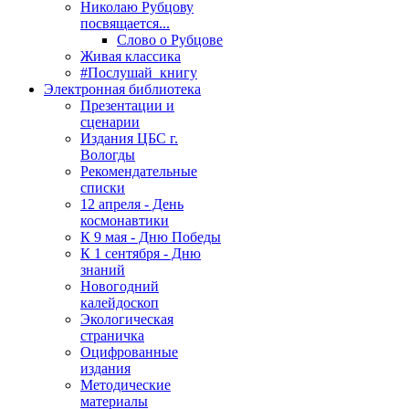
Николаю Рубцову
посвящается...
Слово о Рубцове
Живая классика
#Послушай_книгу
Электронная библиотека
Презентации и
сценарии
Издания ЦБС г.
Вологды
Рекомендательные
списки
12 апреля - День
космонавтики
К 9 мая - Дню Победы
К 1 сентября - Дню
знаний
Новогодний
калейдоскоп
Экологическая
страничка
Оцифрованные
издания
Методические
материалы