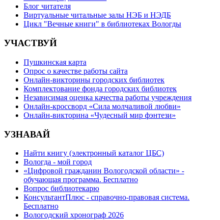
Блог читателя
Виртуальные читальные залы НЭБ и НЭДБ
Цикл "Вечные книги" в библиотеках Вологды
УЧАСТВУЙ
Пушкинская карта
Опрос о качестве работы сайта
Онлайн-викторины городских библиотек
Комплектование фонда городских библиотек
Независимая оценка качества работы учреждения
Онлайн-кроссворд «Сила молчаливой любви»
Онлайн-викторина «Чудесный мир фэнтези»
УЗНАВАЙ
Найти книгу (электронный каталог ЦБС)
Вологда - мой город
«Цифровой гражданин Вологодской области» -
обучающая программа. Бесплатно
Вопрос библиотекарю
КонсультантПлюс - справочно-правовая система.
Бесплатно
Вологодский хронограф 2026