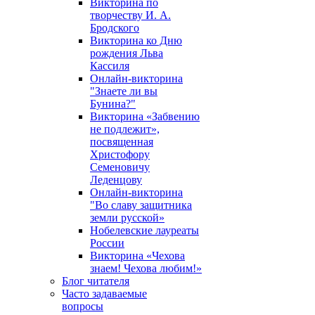
Викторина по
творчеству И. А.
Бродского
Викторина ко Дню
рождения Льва
Кассиля
Онлайн-викторина
"Знаете ли вы
Бунина?"
Викторина «Забвению
не подлежит»,
посвященная
Христофору
Семеновичу
Леденцову
Онлайн-викторина
"Во славу защитника
земли русской»
Нобелевские лауреаты
России
Викторина «Чехова
знаем! Чехова любим!»
Блог читателя
Часто задаваемые
вопросы