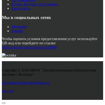
Клубы. Кружки. Программы
Карта сайта
Мы в социальных сетях
VKontakte
Youtube
Чтобы оценить условия предоставления услуг используйте
QR-код или перейдите по ссылке
https://bus.gov.ru/qrcode/rate/319900
Copyright © 2026 МБУК "Централизованная библиотечная
система г. Вологды"
Joomla! 3 Templates
Создание сайта sait-vologda.ru
Goto Top