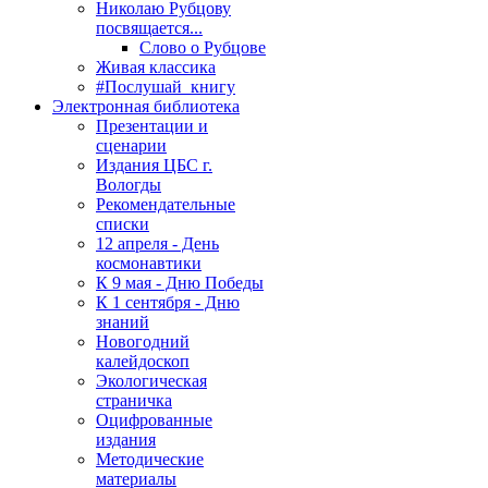
Николаю Рубцову
посвящается...
Слово о Рубцове
Живая классика
#Послушай_книгу
Электронная библиотека
Презентации и
сценарии
Издания ЦБС г.
Вологды
Рекомендательные
списки
12 апреля - День
космонавтики
К 9 мая - Дню Победы
К 1 сентября - Дню
знаний
Новогодний
калейдоскоп
Экологическая
страничка
Оцифрованные
издания
Методические
материалы