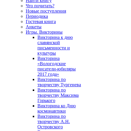
Найти книгу
Что почитать?
Новые поступления
Периодика
Гостевая книга
Анкеты
Игры. Викторины
Викторина к дню
славянской
письменности и
культуры
Викторина
«Вологодские
писатели-юбиляры
2017 года»
Викторина по
творчеству Тургенева
Викторина по
творчеству Максима
Горького
Викторина ко Дню
космонавтики
Викторина по
творчеству А.Н.
Островского