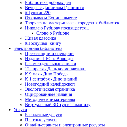
Библиотека добрых дел
Вечера с Даниилом Граниным
#Пушкин220
Открываем Бунина вместе
Творческие мастер-классы городских библиотек
Николаю Рубцову посвящается...
Слово о Рубцове
Живая классика
#Послушай_книгу
Электронная библиотека
Презентации и сценарии
Издания ЦБС г. Вологды
Рекомендательные списки
12 апреля - День космонавтики
К 9 мая - Дню Победы
К 1 сентября - Дню знаний
Новогодний калейдоскоп
Экологическая страничка
Оцифрованные издания
Методические материалы
Виртуальный 3D тур в Тимониху
Услуги
Бесплатные услуги
Платные услуги
Онлайн-сервисы и электронные ресурсы