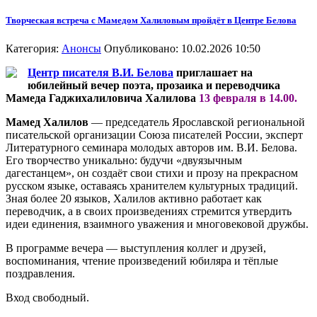
Творческая встреча с Мамедом Халиловым пройдёт в Центре Белова
Категория:
Анонсы
Опубликовано: 10.02.2026 10:50
Центр писателя В.И. Белова
приглашает на
юбилейный вечер поэта, прозаика и переводчика
Мамеда Гаджихалиловича Халилова
13 февраля в 14.00.
Мамед Халилов
— председатель Ярославской региональной
писательской организации Союза писателей России, эксперт
Литературного семинара молодых авторов им. В.И. Белова.
Его творчество уникально: будучи «двуязычным
дагестанцем», он создаёт свои стихи и прозу на прекрасном
русском языке, оставаясь хранителем культурных традиций.
Зная более 20 языков, Халилов активно работает как
переводчик, а в своих произведениях стремится утвердить
идеи единения, взаимного уважения и многовековой дружбы.
В программе вечера — выступления коллег и друзей,
воспоминания, чтение произведений юбиляра и тёплые
поздравления.
Вход свободный.