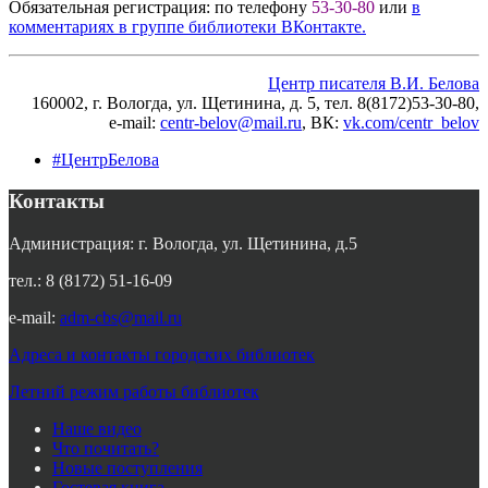
Обязательная регистрация: по телефону
53-30-80
или
в
комментариях в группе библиотеки ВКонтакте.
Центр писателя В.И. Белова
160002, г. Вологда, ул. Щетинина, д. 5, тел. 8(8172)53-30-80,
e-mail:
centr-belov@mail.ru
, ВК
:
vk.com/centr_belov
#ЦентрБелова
Контакты
Администрация: г. Вологда, ул. Щетинина, д.5
тел.: 8 (8172) 51-16-09
e-mail:
adm-cbs@mail.ru
Адреса и контакты городских библиотек
Летний режим работы библиотек
Наше видео
Что почитать?
Новые поступления
Гостевая книга