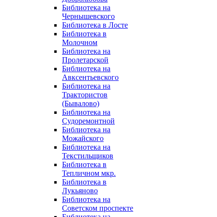
Библиотека на
Чернышевского
Библиотека в Лосте
Библиотека в
Молочном
Библиотека на
Пролетарской
Библиотека на
Авксентьевского
Библиотека на
Трактористов
(Бывалово)
Библиотека на
Судоремонтной
Библиотека на
Можайского
Библиотека на
Текстильщиков
Библиотека в
Тепличном мкр.
Библиотека в
Лукьяново
Библиотека на
Советском проспекте
Библиотека на