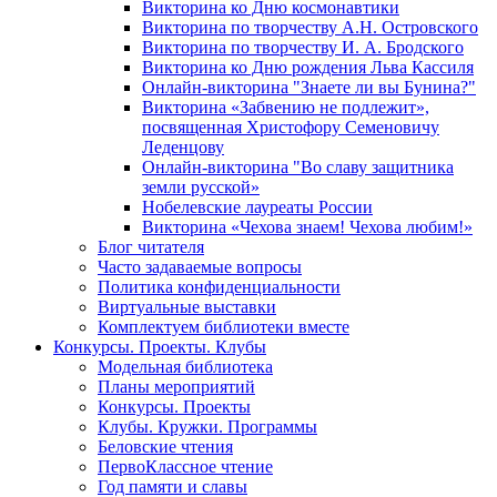
Викторина ко Дню космонавтики
Викторина по творчеству А.Н. Островского
Викторина по творчеству И. А. Бродского
Викторина ко Дню рождения Льва Кассиля
Онлайн-викторина "Знаете ли вы Бунина?"
Викторина «Забвению не подлежит»,
посвященная Христофору Семеновичу
Леденцову
Онлайн-викторина "Во славу защитника
земли русской»
Нобелевские лауреаты России
Викторина «Чехова знаем! Чехова любим!»
Блог читателя
Часто задаваемые вопросы
Политика конфиденциальности
Виртуальные выставки
Комплектуем библиотеки вместе
Конкурсы. Проекты. Клубы
Модельная библиотека
Планы мероприятий
Конкурсы. Проекты
Клубы. Кружки. Программы
Беловские чтения
ПервоКлассное чтение
Год памяти и славы