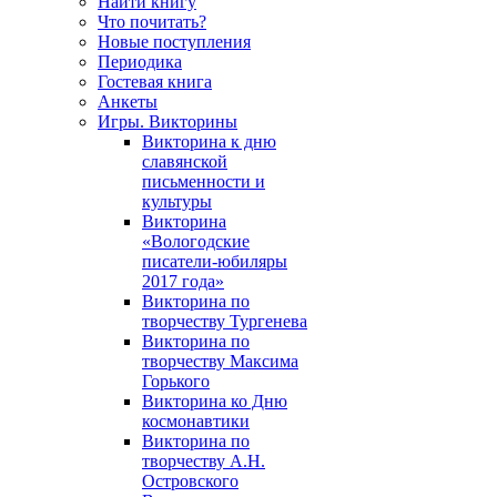
Найти книгу
Что почитать?
Новые поступления
Периодика
Гостевая книга
Анкеты
Игры. Викторины
Викторина к дню
славянской
письменности и
культуры
Викторина
«Вологодские
писатели-юбиляры
2017 года»
Викторина по
творчеству Тургенева
Викторина по
творчеству Максима
Горького
Викторина ко Дню
космонавтики
Викторина по
творчеству А.Н.
Островского