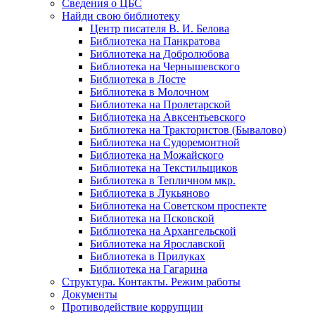
Сведения о ЦБС
Найди свою библиотеку
Центр писателя В. И. Белова
Библиотека на Панкратова
Библиотека на Добролюбова
Библиотека на Чернышевского
Библиотека в Лосте
Библиотека в Молочном
Библиотека на Пролетарской
Библиотека на Авксентьевского
Библиотека на Трактористов (Бывалово)
Библиотека на Судоремонтной
Библиотека на Можайского
Библиотека на Текстильщиков
Библиотека в Тепличном мкр.
Библиотека в Лукьяново
Библиотека на Советском проспекте
Библиотека на Псковской
Библиотека на Архангельской
Библиотека на Ярославской
Библиотека в Прилуках
Библиотека на Гагарина
Структура. Контакты. Режим работы
Документы
Противодействие коррупции