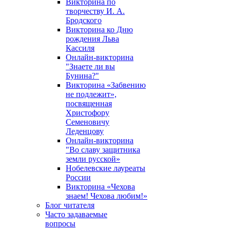
Викторина по
творчеству И. А.
Бродского
Викторина ко Дню
рождения Льва
Кассиля
Онлайн-викторина
"Знаете ли вы
Бунина?"
Викторина «Забвению
не подлежит»,
посвященная
Христофору
Семеновичу
Леденцову
Онлайн-викторина
"Во славу защитника
земли русской»
Нобелевские лауреаты
России
Викторина «Чехова
знаем! Чехова любим!»
Блог читателя
Часто задаваемые
вопросы