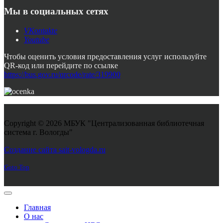
Мы в социальных сетях
VKontakte
Youtube
Чтобы оценить условия предоставления услуг используйте
QR-код или перейдите по ссылке
https://bus.gov.ru/qrcode/rate/319900
Copyright © 2026 МБУК "Централизованная библиотечная
система г. Вологды"
Joomla! 3 Templates
Создание сайта sait-vologda.ru
Goto Top
Главная
О нас