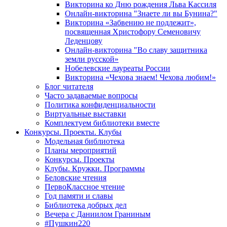
Викторина ко Дню рождения Льва Кассиля
Онлайн-викторина "Знаете ли вы Бунина?"
Викторина «Забвению не подлежит»,
посвященная Христофору Семеновичу
Леденцову
Онлайн-викторина "Во славу защитника
земли русской»
Нобелевские лауреаты России
Викторина «Чехова знаем! Чехова любим!»
Блог читателя
Часто задаваемые вопросы
Политика конфиденциальности
Виртуальные выставки
Комплектуем библиотеки вместе
Конкурсы. Проекты. Клубы
Модельная библиотека
Планы мероприятий
Конкурсы. Проекты
Клубы. Кружки. Программы
Беловские чтения
ПервоКлассное чтение
Год памяти и славы
Библиотека добрых дел
Вечера с Даниилом Граниным
#Пушкин220