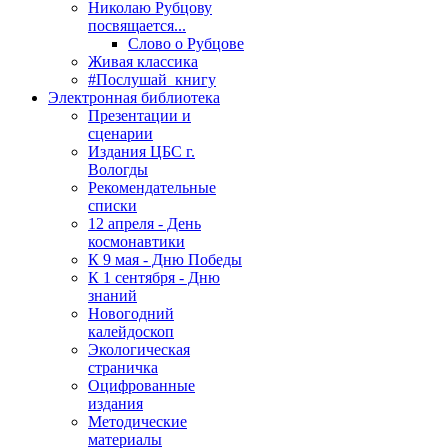
Николаю Рубцову
посвящается...
Слово о Рубцове
Живая классика
#Послушай_книгу
Электронная библиотека
Презентации и
сценарии
Издания ЦБС г.
Вологды
Рекомендательные
списки
12 апреля - День
космонавтики
К 9 мая - Дню Победы
К 1 сентября - Дню
знаний
Новогодний
калейдоскоп
Экологическая
страничка
Оцифрованные
издания
Методические
материалы