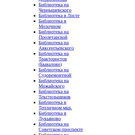
Библиотека на
Чернышевского
Библиотека в Лосте
Библиотека в
Молочном
Библиотека на
Пролетарской
Библиотека на
Авксентьевского
Библиотека на
Трактористов
(Бывалово)
Библиотека на
Судоремонтной
Библиотека на
Можайского
Библиотека на
Текстильщиков
Библиотека в
Тепличном мкр.
Библиотека в
Лукьяново
Библиотека на
Советском проспекте
Библиотека на