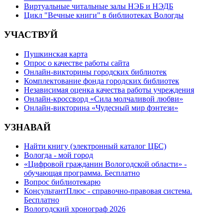
Виртуальные читальные залы НЭБ и НЭДБ
Цикл "Вечные книги" в библиотеках Вологды
УЧАСТВУЙ
Пушкинская карта
Опрос о качестве работы сайта
Онлайн-викторины городских библиотек
Комплектование фонда городских библиотек
Независимая оценка качества работы учреждения
Онлайн-кроссворд «Сила молчаливой любви»
Онлайн-викторина «Чудесный мир фэнтези»
УЗНАВАЙ
Найти книгу (электронный каталог ЦБС)
Вологда - мой город
«Цифровой гражданин Вологодской области» -
обучающая программа. Бесплатно
Вопрос библиотекарю
КонсультантПлюс - справочно-правовая система.
Бесплатно
Вологодский хронограф 2026