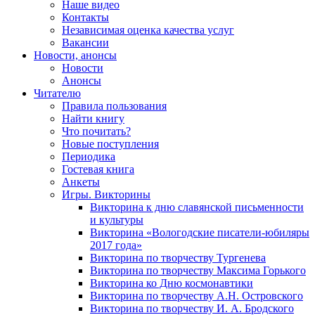
Наше видео
Контакты
Независимая оценка качества услуг
Вакансии
Новости, анонсы
Новости
Анонсы
Читателю
Правила пользования
Найти книгу
Что почитать?
Новые поступления
Периодика
Гостевая книга
Анкеты
Игры. Викторины
Викторина к дню славянской письменности
и культуры
Викторина «Вологодские писатели-юбиляры
2017 года»
Викторина по творчеству Тургенева
Викторина по творчеству Максима Горького
Викторина ко Дню космонавтики
Викторина по творчеству А.Н. Островского
Викторина по творчеству И. А. Бродского