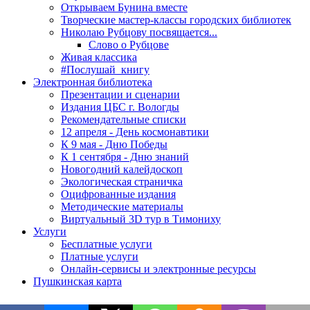
Открываем Бунина вместе
Творческие мастер-классы городских библиотек
Николаю Рубцову посвящается...
Слово о Рубцове
Живая классика
#Послушай_книгу
Электронная библиотека
Презентации и сценарии
Издания ЦБС г. Вологды
Рекомендательные списки
12 апреля - День космонавтики
К 9 мая - Дню Победы
К 1 сентября - Дню знаний
Новогодний калейдоскоп
Экологическая страничка
Оцифрованные издания
Методические материалы
Виртуальный 3D тур в Тимониху
Услуги
Бесплатные услуги
Платные услуги
Онлайн-сервисы и электронные ресурсы
Пушкинская карта