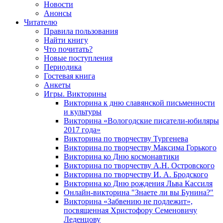
Новости
Анонсы
Читателю
Правила пользования
Найти книгу
Что почитать?
Новые поступления
Периодика
Гостевая книга
Анкеты
Игры. Викторины
Викторина к дню славянской письменности
и культуры
Викторина «Вологодские писатели-юбиляры
2017 года»
Викторина по творчеству Тургенева
Викторина по творчеству Максима Горького
Викторина ко Дню космонавтики
Викторина по творчеству А.Н. Островского
Викторина по творчеству И. А. Бродского
Викторина ко Дню рождения Льва Кассиля
Онлайн-викторина "Знаете ли вы Бунина?"
Викторина «Забвению не подлежит»,
посвященная Христофору Семеновичу
Леденцову