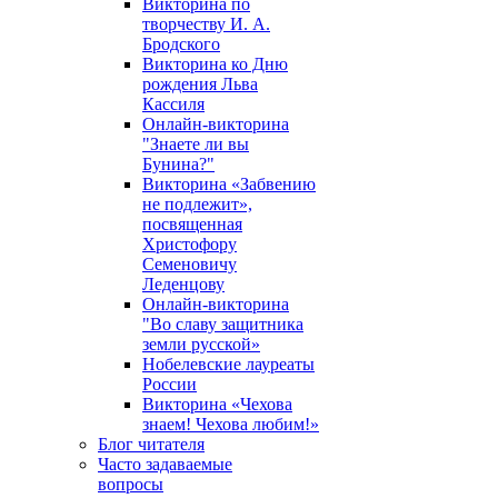
Викторина по
творчеству И. А.
Бродского
Викторина ко Дню
рождения Льва
Кассиля
Онлайн-викторина
"Знаете ли вы
Бунина?"
Викторина «Забвению
не подлежит»,
посвященная
Христофору
Семеновичу
Леденцову
Онлайн-викторина
"Во славу защитника
земли русской»
Нобелевские лауреаты
России
Викторина «Чехова
знаем! Чехова любим!»
Блог читателя
Часто задаваемые
вопросы