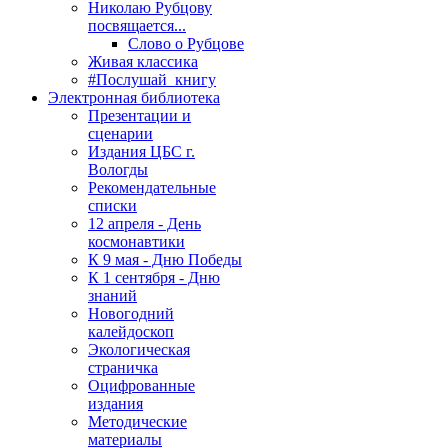
Николаю Рубцову
посвящается...
Слово о Рубцове
Живая классика
#Послушай_книгу
Электронная библиотека
Презентации и
сценарии
Издания ЦБС г.
Вологды
Рекомендательные
списки
12 апреля - День
космонавтики
К 9 мая - Дню Победы
К 1 сентября - Дню
знаний
Новогодний
калейдоскоп
Экологическая
страничка
Оцифрованные
издания
Методические
материалы