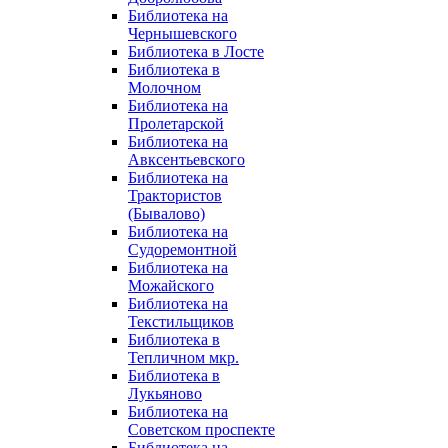
Библиотека на
Чернышевского
Библиотека в Лосте
Библиотека в
Молочном
Библиотека на
Пролетарской
Библиотека на
Авксентьевского
Библиотека на
Трактористов
(Бывалово)
Библиотека на
Судоремонтной
Библиотека на
Можайского
Библиотека на
Текстильщиков
Библиотека в
Тепличном мкр.
Библиотека в
Лукьяново
Библиотека на
Советском проспекте
Библиотека на