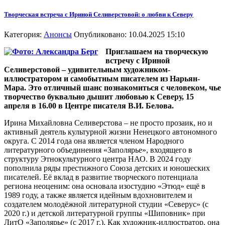
Творческая встреча с Ириной Селиверстовой: о любви к Северу
Категория:
Анонсы
Опубликовано: 10.04.2025 15:10
Приглашаем на творческую
встречу с Ириной
Селиверстовой – удивительным художником-
иллюстратором и самобытным писателем из Нарьян-
Мара. Это отличный шанс познакомиться с человеком, чье
творчество буквально дышит любовью к Северу, 15
апреля в 16.00 в Центре писателя В.И. Белова.
Ирина Михайловна Селиверстова – не просто прозаик, но и
активный деятель культурной жизни Ненецкого автономного
округа. С 2014 года она является членом Народного
литературного объединения «Заполярье», входящего в
структуру Этнокультурного центра НАО. В 2024 году
пополнила ряды престижного Союза детских и юношеских
писателей. Её вклад в развитие творческого потенциала
региона неоценим: она основала изостудию «Этюд» ещё в
1989 году, а также является идейным вдохновителем и
создателем молодёжной литературной студии «Северус» (с
2020 г.) и детской литературной группы «Шиповник» при
ЛитО «Заполярье» (с 2017 г.). Как художник-иллюстратор, она