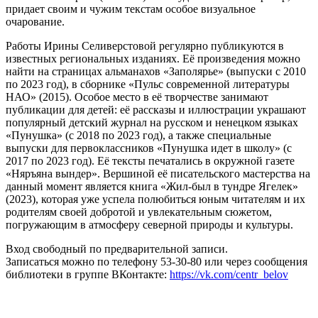
придает своим и чужим текстам особое визуальное
очарование.
Работы Ирины Селиверстовой регулярно публикуются в
известных региональных изданиях. Её произведения можно
найти на страницах альманахов «Заполярье» (выпуски с 2010
по 2023 год), в сборнике «Пульс современной литературы
НАО» (2015). Особое место в её творчестве занимают
публикации для детей: её рассказы и иллюстрации украшают
популярный детский журнал на русском и ненецком языках
«Пунушка» (с 2018 по 2023 год), а также специальные
выпуски для первоклассников «Пунушка идет в школу» (с
2017 по 2023 год). Её тексты печатались в окружной газете
«Няръяна вындер». Вершиной её писательского мастерства на
данный момент является книга «Жил-был в тундре Ягелек»
(2023), которая уже успела полюбиться юным читателям и их
родителям своей добротой и увлекательным сюжетом,
погружающим в атмосферу северной природы и культуры.
Вход свободный по предварительной записи.
Записаться можно по телефону 53-30-80 или через сообщения
библиотеки в группе ВКонтакте:
https://vk.com/centr_belov