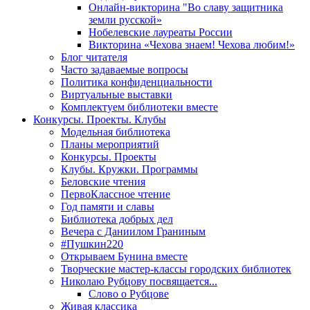
Онлайн-викторина "Во славу защитника
земли русской»
Нобелевские лауреаты России
Викторина «Чехова знаем! Чехова любим!»
Блог читателя
Часто задаваемые вопросы
Политика конфиденциальности
Виртуальные выставки
Комплектуем библиотеки вместе
Конкурсы. Проекты. Клубы
Модельная библиотека
Планы мероприятий
Конкурсы. Проекты
Клубы. Кружки. Программы
Беловские чтения
ПервоКлассное чтение
Год памяти и славы
Библиотека добрых дел
Вечера с Даниилом Граниным
#Пушкин220
Открываем Бунина вместе
Творческие мастер-классы городских библиотек
Николаю Рубцову посвящается...
Слово о Рубцове
Живая классика