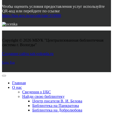
Чтобы оценить условия предоставления услуг используйте
QR-код или перейдите по ссылке
https://bus.gov.ru/qrcode/rate/319900
Copyright © 2026 МБУК "Централизованная библиотечная
система г. Вологды"
Joomla! 3 Templates
Создание сайта sait-vologda.ru
Goto Top
Главная
О нас
Сведения о ЦБС
Найди свою библиотеку
Центр писателя В. И. Белова
Библиотека на Панкратова
Библиотека на Добролюбова