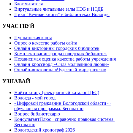
Блог читателя
Виртуальные читальные залы НЭБ и НЭДБ
Цикл "Вечные книги" в библиотеках Вологды
УЧАСТВУЙ
Пушкинская карта
Опрос о качестве работы сайта
Онлайн-викторины городских библиотек
Комплектование фонда городских библиотек
Независимая оценка качества работы учреждения
Онлайн-кроссворд «Сила молчаливой любви»
Онлайн-викторина «Чудесный мир фэнтези»
УЗНАВАЙ
Найти книгу (электронный каталог ЦБС)
Вологда - мой город
«Цифровой гражданин Вологодской области» -
обучающая программа. Бесплатно
Вопрос библиотекарю
КонсультантПлюс - справочно-правовая система.
Бесплатно
Вологодский хронограф 2026