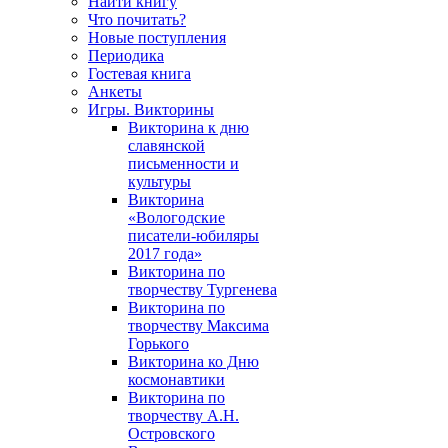
Найти книгу
Что почитать?
Новые поступления
Периодика
Гостевая книга
Анкеты
Игры. Викторины
Викторина к дню
славянской
письменности и
культуры
Викторина
«Вологодские
писатели-юбиляры
2017 года»
Викторина по
творчеству Тургенева
Викторина по
творчеству Максима
Горького
Викторина ко Дню
космонавтики
Викторина по
творчеству А.Н.
Островского