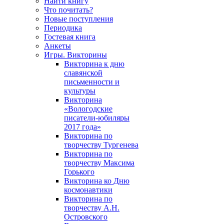
Найти книгу
Что почитать?
Новые поступления
Периодика
Гостевая книга
Анкеты
Игры. Викторины
Викторина к дню
славянской
письменности и
культуры
Викторина
«Вологодские
писатели-юбиляры
2017 года»
Викторина по
творчеству Тургенева
Викторина по
творчеству Максима
Горького
Викторина ко Дню
космонавтики
Викторина по
творчеству А.Н.
Островского