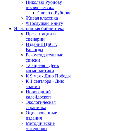
Николаю Рубцову
посвящается...
Слово о Рубцове
Живая классика
#Послушай_книгу
Электронная библиотека
Презентации и
сценарии
Издания ЦБС г.
Вологды
Рекомендательные
списки
12 апреля - День
космонавтики
К 9 мая - Дню Победы
К 1 сентября - Дню
знаний
Новогодний
калейдоскоп
Экологическая
страничка
Оцифрованные
издания
Методические
материалы