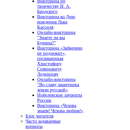
Викторина по
творчеству И. А.
Бродского
Викторина ко Дню
рождения Льва
Кассиля
Онлайн-викторина
"Знаете ли вы
Бунина?"
Викторина «Забвению
не подлежит»,
посвященная
Христофору
Семеновичу
Леденцову
Онлайн-викторина
"Во славу защитника
земли русской»
Нобелевские лауреаты
России
Викторина «Чехова
знаем! Чехова любим!»
Блог читателя
Часто задаваемые
вопросы