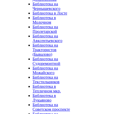
Библиотека на
Чернышевского
Библиотека в Лосте
Библиотека в
Молочном
Библиотека на
Пролетарской
Библиотека на
Авксентьевского
Библиотека на
Трактористов
(Бывалово)
Библиотека на
Судоремонтной
Библиотека на
Можайского
Библиотека на
Текстильщиков
Библиотека в
Тепличном мкр.
Библиотека в
Лукьяново
Библиотека на
Советском проспекте
Библиотека на