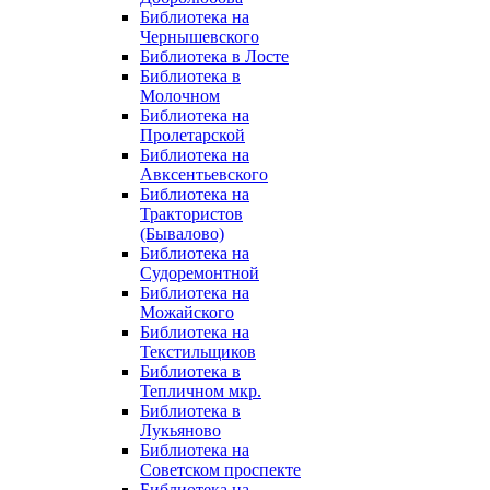
Библиотека на
Чернышевского
Библиотека в Лосте
Библиотека в
Молочном
Библиотека на
Пролетарской
Библиотека на
Авксентьевского
Библиотека на
Трактористов
(Бывалово)
Библиотека на
Судоремонтной
Библиотека на
Можайского
Библиотека на
Текстильщиков
Библиотека в
Тепличном мкр.
Библиотека в
Лукьяново
Библиотека на
Советском проспекте
Библиотека на