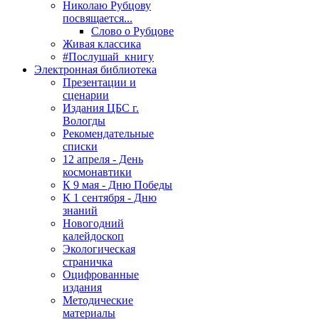
Николаю Рубцову
посвящается...
Слово о Рубцове
Живая классика
#Послушай_книгу
Электронная библиотека
Презентации и
сценарии
Издания ЦБС г.
Вологды
Рекомендательные
списки
12 апреля - День
космонавтики
К 9 мая - Дню Победы
К 1 сентября - Дню
знаний
Новогодний
калейдоскоп
Экологическая
страничка
Оцифрованные
издания
Методические
материалы