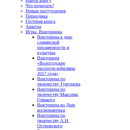
Найти книгу
Что почитать?
Новые поступления
Периодика
Гостевая книга
Анкеты
Игры. Викторины
Викторина к дню
славянской
письменности и
культуры
Викторина
«Вологодские
писатели-юбиляры
2017 года»
Викторина по
творчеству Тургенева
Викторина по
творчеству Максима
Горького
Викторина ко Дню
космонавтики
Викторина по
творчеству А.Н.
Островского