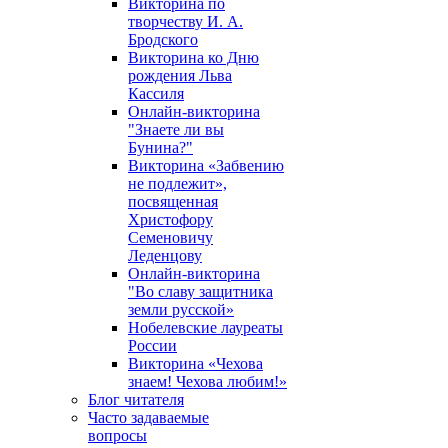
Викторина по
творчеству И. А.
Бродского
Викторина ко Дню
рождения Льва
Кассиля
Онлайн-викторина
"Знаете ли вы
Бунина?"
Викторина «Забвению
не подлежит»,
посвященная
Христофору
Семеновичу
Леденцову
Онлайн-викторина
"Во славу защитника
земли русской»
Нобелевские лауреаты
России
Викторина «Чехова
знаем! Чехова любим!»
Блог читателя
Часто задаваемые
вопросы