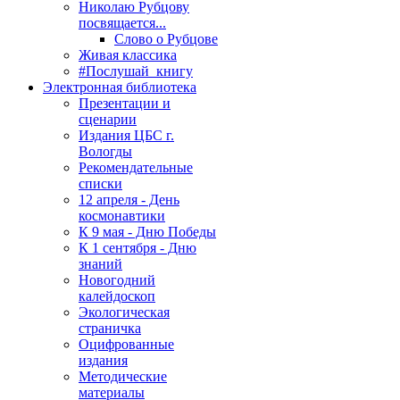
Николаю Рубцову
посвящается...
Слово о Рубцове
Живая классика
#Послушай_книгу
Электронная библиотека
Презентации и
сценарии
Издания ЦБС г.
Вологды
Рекомендательные
списки
12 апреля - День
космонавтики
К 9 мая - Дню Победы
К 1 сентября - Дню
знаний
Новогодний
калейдоскоп
Экологическая
страничка
Оцифрованные
издания
Методические
материалы