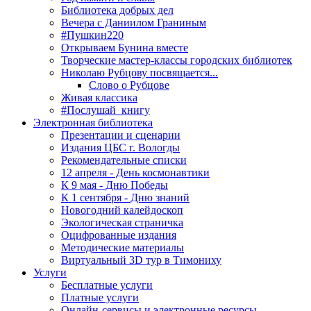
Библиотека добрых дел
Вечера с Даниилом Граниным
#Пушкин220
Открываем Бунина вместе
Творческие мастер-классы городских библиотек
Николаю Рубцову посвящается...
Слово о Рубцове
Живая классика
#Послушай_книгу
Электронная библиотека
Презентации и сценарии
Издания ЦБС г. Вологды
Рекомендательные списки
12 апреля - День космонавтики
К 9 мая - Дню Победы
К 1 сентября - Дню знаний
Новогодний калейдоскоп
Экологическая страничка
Оцифрованные издания
Методические материалы
Виртуальный 3D тур в Тимониху
Услуги
Бесплатные услуги
Платные услуги
Онлайн-сервисы и электронные ресурсы