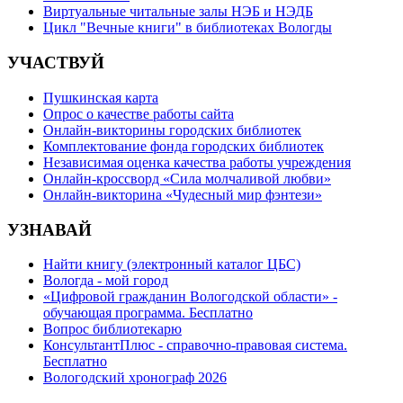
Виртуальные читальные залы НЭБ и НЭДБ
Цикл "Вечные книги" в библиотеках Вологды
УЧАСТВУЙ
Пушкинская карта
Опрос о качестве работы сайта
Онлайн-викторины городских библиотек
Комплектование фонда городских библиотек
Независимая оценка качества работы учреждения
Онлайн-кроссворд «Сила молчаливой любви»
Онлайн-викторина «Чудесный мир фэнтези»
УЗНАВАЙ
Найти книгу (электронный каталог ЦБС)
Вологда - мой город
«Цифровой гражданин Вологодской области» -
обучающая программа. Бесплатно
Вопрос библиотекарю
КонсультантПлюс - справочно-правовая система.
Бесплатно
Вологодский хронограф 2026