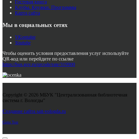
Гостевая книга
Клубы. Кружки. Программы
Карта сайта
Мы в социальных сетях
VKontakte
Youtube
Чтобы оценить условия предоставления услуг используйте
QR-код или перейдите по ссылке
https://bus.gov.ru/qrcode/rate/319900
Copyright © 2026 МБУК "Централизованная библиотечная
система г. Вологды"
Joomla! 3 Templates
Создание сайта sait-vologda.ru
Goto Top