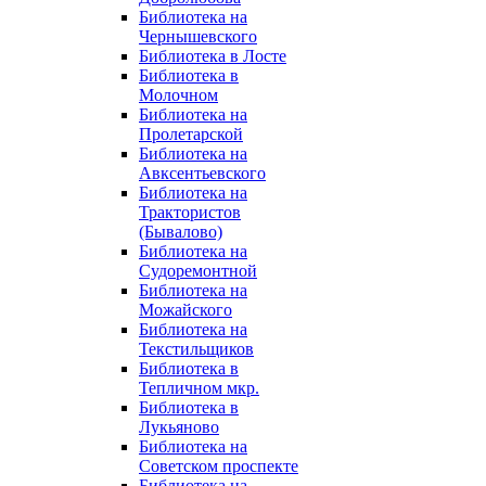
Библиотека на
Чернышевского
Библиотека в Лосте
Библиотека в
Молочном
Библиотека на
Пролетарской
Библиотека на
Авксентьевского
Библиотека на
Трактористов
(Бывалово)
Библиотека на
Судоремонтной
Библиотека на
Можайского
Библиотека на
Текстильщиков
Библиотека в
Тепличном мкр.
Библиотека в
Лукьяново
Библиотека на
Советском проспекте
Библиотека на