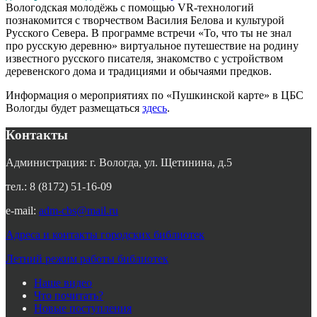
Вологодская молодёжь с помощью VR-технологий
познакомится с творчеством Василия Белова и культурой
Русского Севера. В программе встречи «То, что ты не знал
про русскую деревню» виртуальное путешествие на родину
известного русского писателя, знакомство с устройством
деревенского дома и традициями и обычаями предков.
Информация о мероприятиях по «Пушкинской карте» в ЦБС
Вологды будет размещаться
здесь
.
Контакты
Администрация: г. Вологда, ул. Щетинина, д.5
тел.: 8 (8172) 51-16-09
e-mail:
adm-cbs@mail.ru
Адреса и контакты городских библиотек
Летний режим работы библиотек
Наше видео
Что почитать?
Новые поступления