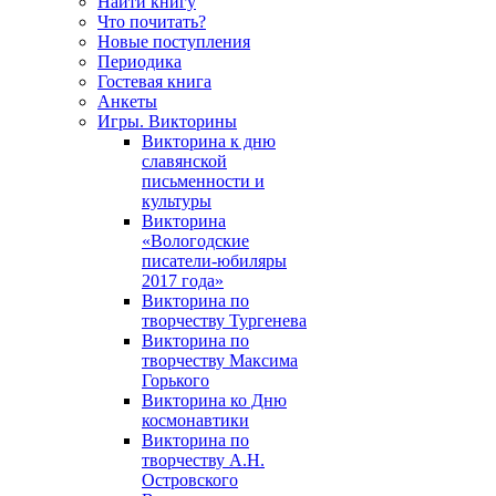
Найти книгу
Что почитать?
Новые поступления
Периодика
Гостевая книга
Анкеты
Игры. Викторины
Викторина к дню
славянской
письменности и
культуры
Викторина
«Вологодские
писатели-юбиляры
2017 года»
Викторина по
творчеству Тургенева
Викторина по
творчеству Максима
Горького
Викторина ко Дню
космонавтики
Викторина по
творчеству А.Н.
Островского