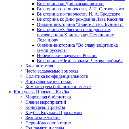
Викторина ко Дню космонавтики
Викторина по творчеству А.Н. Островского
Викторина по творчеству И. А. Бродского
Викторина ко Дню рождения Льва Кассиля
Онлайн-викторина "Знаете ли вы Бунина?"
Викторина «Забвению не подлежит»,
посвященная Христофору Семеновичу
Леденцову
Онлайн-викторина "Во славу защитника
земли русской»
Нобелевские лауреаты России
Викторина «Чехова знаем! Чехова любим!»
Блог читателя
Часто задаваемые вопросы
Политика конфиденциальности
Виртуальные выставки
Комплектуем библиотеки вместе
Конкурсы. Проекты. Клубы
Модельная библиотека
Планы мероприятий
Конкурсы. Проекты
Клубы. Кружки. Программы
Беловские чтения
ПервоКлассное чтение
Год памяти и славы