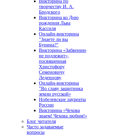
Викторина по
творчеству И. А.
Бродского
Викторина ко Дню
рождения Льва
Кассиля
Онлайн-викторина
"Знаете ли вы
Бунина?"
Викторина «Забвению
не подлежит»,
посвященная
Христофору
Семеновичу
Леденцову
Онлайн-викторина
"Во славу защитника
земли русской»
Нобелевские лауреаты
России
Викторина «Чехова
знаем! Чехова любим!»
Блог читателя
Часто задаваемые
вопросы