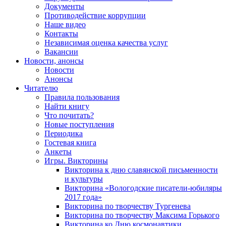
Документы
Противодействие коррупции
Наше видео
Контакты
Независимая оценка качества услуг
Вакансии
Новости, анонсы
Новости
Анонсы
Читателю
Правила пользования
Найти книгу
Что почитать?
Новые поступления
Периодика
Гостевая книга
Анкеты
Игры. Викторины
Викторина к дню славянской письменности
и культуры
Викторина «Вологодские писатели-юбиляры
2017 года»
Викторина по творчеству Тургенева
Викторина по творчеству Максима Горького
Викторина ко Дню космонавтики