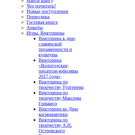
Найти книгу
Что почитать?
Новые поступления
Периодика
Гостевая книга
Анкеты
Игры. Викторины
Викторина к дню
славянской
письменности и
культуры
Викторина
«Вологодские
писатели-юбиляры
2017 года»
Викторина по
творчеству Тургенева
Викторина по
творчеству Максима
Горького
Викторина ко Дню
космонавтики
Викторина по
творчеству А.Н.
Островского