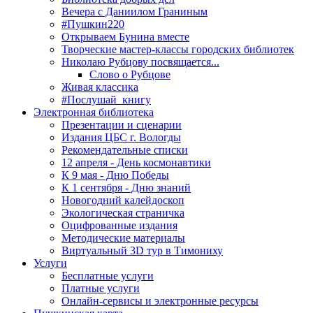
Вечера с Даниилом Граниным
#Пушкин220
Открываем Бунина вместе
Творческие мастер-классы городских библиотек
Николаю Рубцову посвящается...
Слово о Рубцове
Живая классика
#Послушай_книгу
Электронная библиотека
Презентации и сценарии
Издания ЦБС г. Вологды
Рекомендательные списки
12 апреля - День космонавтики
К 9 мая - Дню Победы
К 1 сентября - Дню знаний
Новогодний калейдоскоп
Экологическая страничка
Оцифрованные издания
Методические материалы
Виртуальный 3D тур в Тимониху
Услуги
Бесплатные услуги
Платные услуги
Онлайн-сервисы и электронные ресурсы