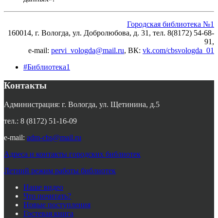
Городская библиотека №1
160014, г. Вологда, ул. Добролюбова, д. 31, тел. 8(8172) 54-68-
91,
e-mail:
pervi_vologda@mail.ru
, ВК:
vk.com/cbsvologda_01
#Библиотека1
Контакты
Администрация: г. Вологда, ул. Щетинина, д.5
тел.: 8 (8172) 51-16-09
e-mail:
adm-cbs@mail.ru
Адреса и контакты городских библиотек
Летний режим работы библиотек
Наше видео
Что почитать?
Новые поступления
Гостевая книга