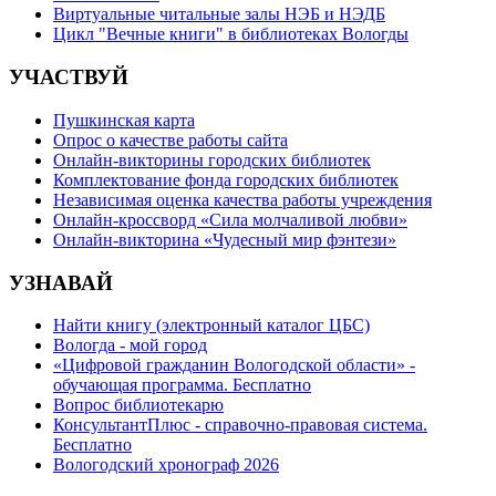
Виртуальные читальные залы НЭБ и НЭДБ
Цикл "Вечные книги" в библиотеках Вологды
УЧАСТВУЙ
Пушкинская карта
Опрос о качестве работы сайта
Онлайн-викторины городских библиотек
Комплектование фонда городских библиотек
Независимая оценка качества работы учреждения
Онлайн-кроссворд «Сила молчаливой любви»
Онлайн-викторина «Чудесный мир фэнтези»
УЗНАВАЙ
Найти книгу (электронный каталог ЦБС)
Вологда - мой город
«Цифровой гражданин Вологодской области» -
обучающая программа. Бесплатно
Вопрос библиотекарю
КонсультантПлюс - справочно-правовая система.
Бесплатно
Вологодский хронограф 2026