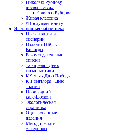
Николаю Рубцову
посвящается...
Слово о Рубцове
Живая классика
#Послушай_книгу
Электронная библиотека
Презентации и
сценарии
Издания ЦБС г.
Вологды
Рекомендательные
списки
12 апреля - День
космонавтики
К 9 мая - Дню Победы
К 1 сентября - Дню
знаний
Новогодний
калейдоскоп
Экологическая
страничка
Оцифрованные
издания
Методические
материалы