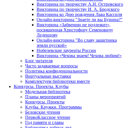
Викторина по творчеству А.Н. Островского
Викторина по творчеству И. А. Бродского
Викторина ко Дню рождения Льва Кассиля
Онлайн-викторина "Знаете ли вы Бунина?"
Викторина «Забвению не подлежит»,
посвященная Христофору Семеновичу
Леденцову
Онлайн-викторина "Во славу защитника
земли русской»
Нобелевские лауреаты России
Викторина «Чехова знаем! Чехова любим!»
Блог читателя
Часто задаваемые вопросы
Политика конфиденциальности
Виртуальные выставки
Комплектуем библиотеки вместе
Конкурсы. Проекты. Клубы
Модельная библиотека
Планы мероприятий
Конкурсы. Проекты
Клубы. Кружки. Программы
Беловские чтения
ПервоКлассное чтение
Год памяти и славы
Библиотека добрых дел