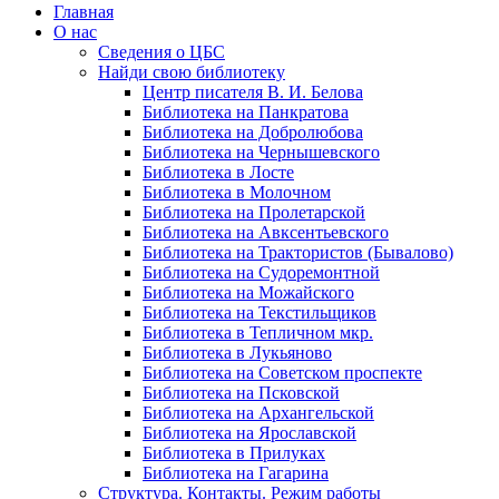
Главная
О нас
Сведения о ЦБС
Найди свою библиотеку
Центр писателя В. И. Белова
Библиотека на Панкратова
Библиотека на Добролюбова
Библиотека на Чернышевского
Библиотека в Лосте
Библиотека в Молочном
Библиотека на Пролетарской
Библиотека на Авксентьевского
Библиотека на Трактористов (Бывалово)
Библиотека на Судоремонтной
Библиотека на Можайского
Библиотека на Текстильщиков
Библиотека в Тепличном мкр.
Библиотека в Лукьяново
Библиотека на Советском проспекте
Библиотека на Псковской
Библиотека на Архангельской
Библиотека на Ярославской
Библиотека в Прилуках
Библиотека на Гагарина
Структура. Контакты. Режим работы