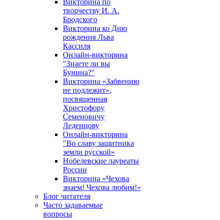
Викторина по
творчеству И. А.
Бродского
Викторина ко Дню
рождения Льва
Кассиля
Онлайн-викторина
"Знаете ли вы
Бунина?"
Викторина «Забвению
не подлежит»,
посвященная
Христофору
Семеновичу
Леденцову
Онлайн-викторина
"Во славу защитника
земли русской»
Нобелевские лауреаты
России
Викторина «Чехова
знаем! Чехова любим!»
Блог читателя
Часто задаваемые
вопросы