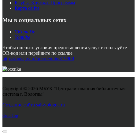
Клубы. Кружки. Программы
Карта сайта
Мы в социальных сетях
VKontakte
Youtube
Чтобы оценить условия предоставления услуг используйте
QR-код или перейдите по ссылке
https://bus.gov.ru/qrcode/rate/319900
Copyright © 2026 МБУК "Централизованная библиотечная
система г. Вологды"
Joomla! 3 Templates
Создание сайта sait-vologda.ru
Goto Top