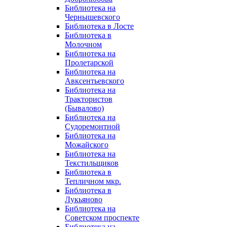
Библиотека на
Чернышевского
Библиотека в Лосте
Библиотека в
Молочном
Библиотека на
Пролетарской
Библиотека на
Авксентьевского
Библиотека на
Трактористов
(Бывалово)
Библиотека на
Судоремонтной
Библиотека на
Можайского
Библиотека на
Текстильщиков
Библиотека в
Тепличном мкр.
Библиотека в
Лукьяново
Библиотека на
Советском проспекте
Библиотека на