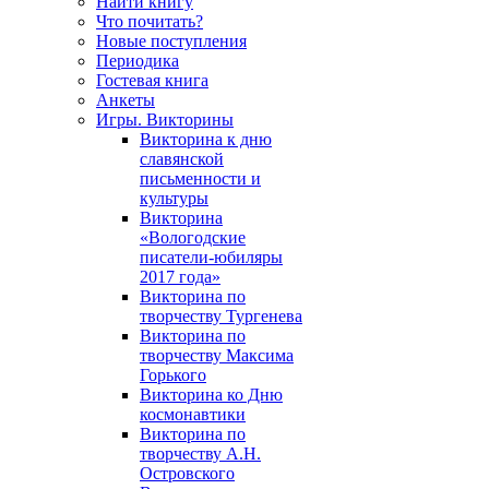
Найти книгу
Что почитать?
Новые поступления
Периодика
Гостевая книга
Анкеты
Игры. Викторины
Викторина к дню
славянской
письменности и
культуры
Викторина
«Вологодские
писатели-юбиляры
2017 года»
Викторина по
творчеству Тургенева
Викторина по
творчеству Максима
Горького
Викторина ко Дню
космонавтики
Викторина по
творчеству А.Н.
Островского