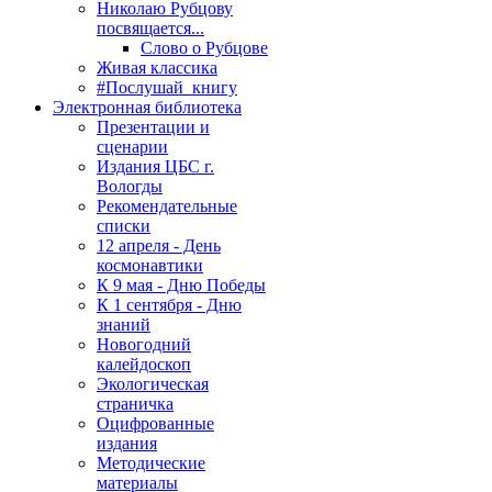
Николаю Рубцову
посвящается...
Слово о Рубцове
Живая классика
#Послушай_книгу
Электронная библиотека
Презентации и
сценарии
Издания ЦБС г.
Вологды
Рекомендательные
списки
12 апреля - День
космонавтики
К 9 мая - Дню Победы
К 1 сентября - Дню
знаний
Новогодний
калейдоскоп
Экологическая
страничка
Оцифрованные
издания
Методические
материалы