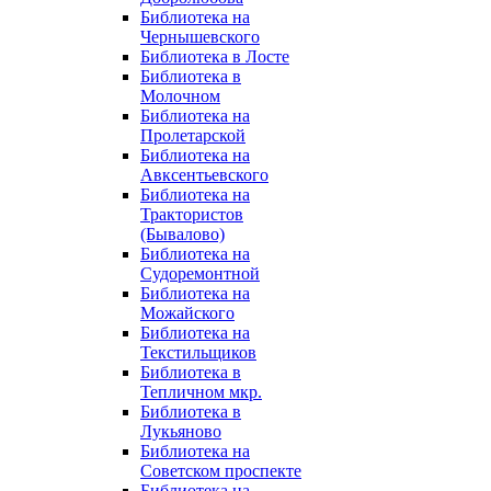
Библиотека на
Чернышевского
Библиотека в Лосте
Библиотека в
Молочном
Библиотека на
Пролетарской
Библиотека на
Авксентьевского
Библиотека на
Трактористов
(Бывалово)
Библиотека на
Судоремонтной
Библиотека на
Можайского
Библиотека на
Текстильщиков
Библиотека в
Тепличном мкр.
Библиотека в
Лукьяново
Библиотека на
Советском проспекте
Библиотека на