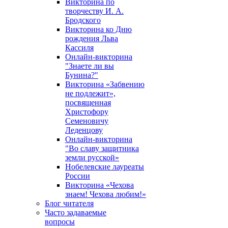
Викторина по
творчеству И. А.
Бродского
Викторина ко Дню
рождения Льва
Кассиля
Онлайн-викторина
"Знаете ли вы
Бунина?"
Викторина «Забвению
не подлежит»,
посвященная
Христофору
Семеновичу
Леденцову
Онлайн-викторина
"Во славу защитника
земли русской»
Нобелевские лауреаты
России
Викторина «Чехова
знаем! Чехова любим!»
Блог читателя
Часто задаваемые
вопросы