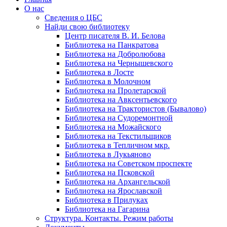
О нас
Сведения о ЦБС
Найди свою библиотеку
Центр писателя В. И. Белова
Библиотека на Панкратова
Библиотека на Добролюбова
Библиотека на Чернышевского
Библиотека в Лосте
Библиотека в Молочном
Библиотека на Пролетарской
Библиотека на Авксентьевского
Библиотека на Трактористов (Бывалово)
Библиотека на Судоремонтной
Библиотека на Можайского
Библиотека на Текстильщиков
Библиотека в Тепличном мкр.
Библиотека в Лукьяново
Библиотека на Советском проспекте
Библиотека на Псковской
Библиотека на Архангельской
Библиотека на Ярославской
Библиотека в Прилуках
Библиотека на Гагарина
Структура. Контакты. Режим работы