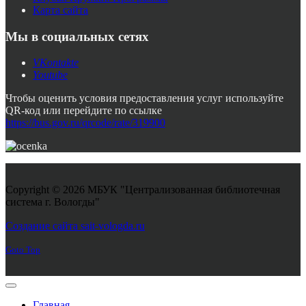
Карта сайта
Мы в социальных сетях
VKontakte
Youtube
Чтобы оценить условия предоставления услуг используйте
QR-код или перейдите по ссылке
https://bus.gov.ru/qrcode/rate/319900
Copyright © 2026 МБУК "Централизованная библиотечная
система г. Вологды"
Joomla! 3 Templates
Создание сайта sait-vologda.ru
Goto Top
Главная