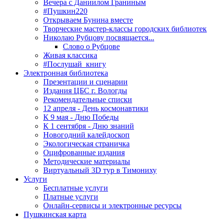
Вечера с Даниилом Граниным
#Пушкин220
Открываем Бунина вместе
Творческие мастер-классы городских библиотек
Николаю Рубцову посвящается...
Слово о Рубцове
Живая классика
#Послушай_книгу
Электронная библиотека
Презентации и сценарии
Издания ЦБС г. Вологды
Рекомендательные списки
12 апреля - День космонавтики
К 9 мая - Дню Победы
К 1 сентября - Дню знаний
Новогодний калейдоскоп
Экологическая страничка
Оцифрованные издания
Методические материалы
Виртуальный 3D тур в Тимониху
Услуги
Бесплатные услуги
Платные услуги
Онлайн-сервисы и электронные ресурсы
Пушкинская карта