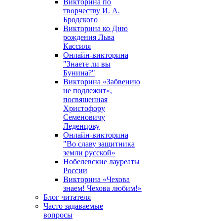
Викторина по
творчеству И. А.
Бродского
Викторина ко Дню
рождения Льва
Кассиля
Онлайн-викторина
"Знаете ли вы
Бунина?"
Викторина «Забвению
не подлежит»,
посвященная
Христофору
Семеновичу
Леденцову
Онлайн-викторина
"Во славу защитника
земли русской»
Нобелевские лауреаты
России
Викторина «Чехова
знаем! Чехова любим!»
Блог читателя
Часто задаваемые
вопросы