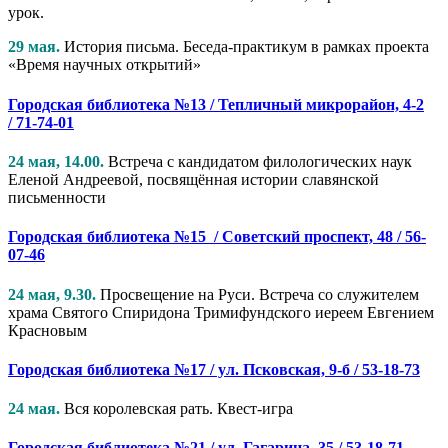
урок.
29 мая.
История письма. Беседа-практикум в рамках проекта
«Время научных открытий»
Городская библиотека №13 / Тепличный микрорайон, 4-2
/ 71-74-01
24 мая, 14.00.
Встреча с кандидатом филологических наук
Еленой Андреевой, посвящённая истории славянской
письменности
Городская библиотека №15 / Советский проспект, 48 / 56-
07-46
24 мая, 9.30.
Просвещение на Руси. Встреча со служителем
храма Святого Спиридона Тримифундского иереем Евгением
Красновым
Городская библиотека №17 / ул. Псковская, 9-б / 53-18-73
24 мая.
Вся королевская рать. Квест-игра
Городская библиотека №21 / ул. Гагарина, 35 / 53-18-71