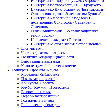
Викторина по творчеству А.Н. Островского
Викторина по творчеству И. А. Бродского
Викторина ко Дню рождения Льва Кассиля
Онлайн-викторина "Знаете ли вы Бунина?"
Викторина «Забвению не подлежит»,
посвященная Христофору Семеновичу
Леденцову
Онлайн-викторина "Во славу защитника
земли русской»
Нобелевские лауреаты России
Викторина «Чехова знаем! Чехова любим!»
Блог читателя
Часто задаваемые вопросы
Политика конфиденциальности
Виртуальные выставки
Комплектуем библиотеки вместе
Конкурсы. Проекты. Клубы
Модельная библиотека
Планы мероприятий
Конкурсы. Проекты
Клубы. Кружки. Программы
Беловские чтения
ПервоКлассное чтение
Год памяти и славы
Библиотека добрых дел