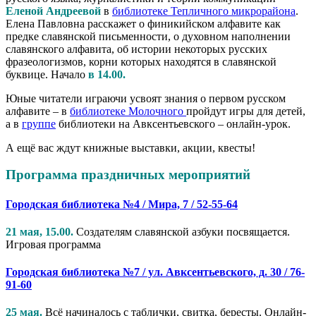
Еленой Андреевой
в
библиотеке Тепличного микрорайона
.
Елена Павловна расскажет о финикийском алфавите как
предке славянской письменности, о духовном наполнении
славянского алфавита, об истории некоторых русских
фразеологизмов, корни которых находятся в славянской
буквице. Начало
в 14.00.
Юные читатели играючи усвоят знания о первом русском
алфавите – в
библиотеке Молочного
пройдут игры для детей,
а в
группе
библиотеки на Авксентьевского – онлайн-урок.
А ещё вас ждут книжные выставки, акции, квесты!
Программа праздничных мероприятий
Городская библиотека №4 / Мира, 7 / 52-55-64
21 мая, 15.00.
Создателям славянской азбуки посвящается.
Игровая программа
Городская библиотека №7 / ул. Авксентьевского, д. 30 / 76-
91-60
25 мая.
Всё начиналось с таблички, свитка, бересты. Онлайн-