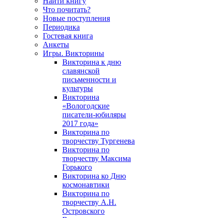
Найти книгу
Что почитать?
Новые поступления
Периодика
Гостевая книга
Анкеты
Игры. Викторины
Викторина к дню
славянской
письменности и
культуры
Викторина
«Вологодские
писатели-юбиляры
2017 года»
Викторина по
творчеству Тургенева
Викторина по
творчеству Максима
Горького
Викторина ко Дню
космонавтики
Викторина по
творчеству А.Н.
Островского