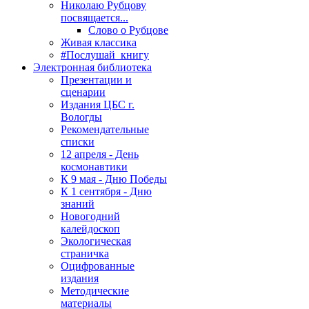
Николаю Рубцову
посвящается...
Слово о Рубцове
Живая классика
#Послушай_книгу
Электронная библиотека
Презентации и
сценарии
Издания ЦБС г.
Вологды
Рекомендательные
списки
12 апреля - День
космонавтики
К 9 мая - Дню Победы
К 1 сентября - Дню
знаний
Новогодний
калейдоскоп
Экологическая
страничка
Оцифрованные
издания
Методические
материалы