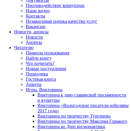
Документы
Противодействие коррупции
Наше видео
Контакты
Независимая оценка качества услуг
Вакансии
Новости, анонсы
Новости
Анонсы
Читателю
Правила пользования
Найти книгу
Что почитать?
Новые поступления
Периодика
Гостевая книга
Анкеты
Игры. Викторины
Викторина к дню славянской письменности
и культуры
Викторина «Вологодские писатели-юбиляры
2017 года»
Викторина по творчеству Тургенева
Викторина по творчеству Максима Горького
Викторина ко Дню космонавтики