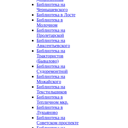
Библиотека на
Чернышевского
Библиотека в Лосте
Библиотека в
Молочном
Библиотека на
Пролетарской
Библиотека на
Авксентьевского
Библиотека на
Трактористов
(Бывалово)
Библиотека на
Судоремонтной
Библиотека на
Можайского
Библиотека на
Текстильщиков
Библиотека в
Тепличном мкр.
Библиотека в
Лукьяново
Библиотека на
Советском проспекте
Библиотека на