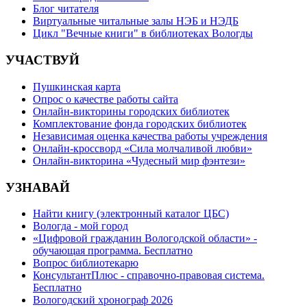
Блог читателя
Виртуальные читальные залы НЭБ и НЭДБ
Цикл "Вечные книги" в библиотеках Вологды
УЧАСТВУЙ
Пушкинская карта
Опрос о качестве работы сайта
Онлайн-викторины городских библиотек
Комплектование фонда городских библиотек
Независимая оценка качества работы учреждения
Онлайн-кроссворд «Сила молчаливой любви»
Онлайн-викторина «Чудесный мир фэнтези»
УЗНАВАЙ
Найти книгу (электронный каталог ЦБС)
Вологда - мой город
«Цифровой гражданин Вологодской области» -
обучающая программа. Бесплатно
Вопрос библиотекарю
КонсультантПлюс - справочно-правовая система.
Бесплатно
Вологодский хронограф 2026