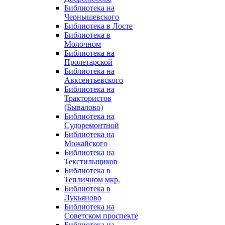
Библиотека на
Чернышевского
Библиотека в Лосте
Библиотека в
Молочном
Библиотека на
Пролетарской
Библиотека на
Авксентьевского
Библиотека на
Трактористов
(Бывалово)
Библиотека на
Судоремонтной
Библиотека на
Можайского
Библиотека на
Текстильщиков
Библиотека в
Тепличном мкр.
Библиотека в
Лукьяново
Библиотека на
Советском проспекте
Библиотека на