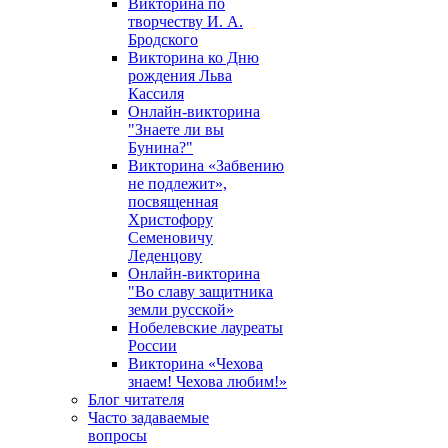
Викторина по
творчеству И. А.
Бродского
Викторина ко Дню
рождения Льва
Кассиля
Онлайн-викторина
"Знаете ли вы
Бунина?"
Викторина «Забвению
не подлежит»,
посвященная
Христофору
Семеновичу
Леденцову
Онлайн-викторина
"Во славу защитника
земли русской»
Нобелевские лауреаты
России
Викторина «Чехова
знаем! Чехова любим!»
Блог читателя
Часто задаваемые
вопросы