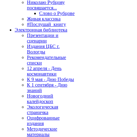
Николаю Рубцову
посвящается...
Слово о Рубцове
Живая классика
#Послушай_книгу
Электронная библиотека
Презентации и
сценарии
Издания ЦБС г.
Вологды
Рекомендательные
списки
12 апреля - День
космонавтики
К 9 мая - Дню Победы
К 1 сентября - Дню
знаний
Новогодний
калейдоскоп
Экологическая
страничка
Оцифрованные
издания
Методические
материалы