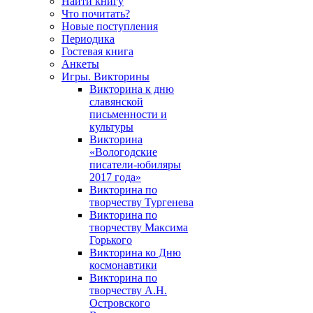
Найти книгу
Что почитать?
Новые поступления
Периодика
Гостевая книга
Анкеты
Игры. Викторины
Викторина к дню
славянской
письменности и
культуры
Викторина
«Вологодские
писатели-юбиляры
2017 года»
Викторина по
творчеству Тургенева
Викторина по
творчеству Максима
Горького
Викторина ко Дню
космонавтики
Викторина по
творчеству А.Н.
Островского