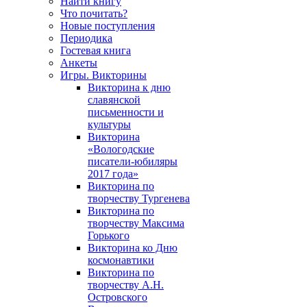
Найти книгу
Что почитать?
Новые поступления
Периодика
Гостевая книга
Анкеты
Игры. Викторины
Викторина к дню
славянской
письменности и
культуры
Викторина
«Вологодские
писатели-юбиляры
2017 года»
Викторина по
творчеству Тургенева
Викторина по
творчеству Максима
Горького
Викторина ко Дню
космонавтики
Викторина по
творчеству А.Н.
Островского