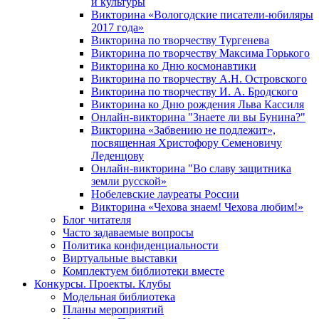
и культуры
Викторина «Вологодские писатели-юбиляры
2017 года»
Викторина по творчеству Тургенева
Викторина по творчеству Максима Горького
Викторина ко Дню космонавтики
Викторина по творчеству А.Н. Островского
Викторина по творчеству И. А. Бродского
Викторина ко Дню рождения Льва Кассиля
Онлайн-викторина "Знаете ли вы Бунина?"
Викторина «Забвению не подлежит»,
посвященная Христофору Семеновичу
Леденцову
Онлайн-викторина "Во славу защитника
земли русской»
Нобелевские лауреаты России
Викторина «Чехова знаем! Чехова любим!»
Блог читателя
Часто задаваемые вопросы
Политика конфиденциальности
Виртуальные выставки
Комплектуем библиотеки вместе
Конкурсы. Проекты. Клубы
Модельная библиотека
Планы мероприятий