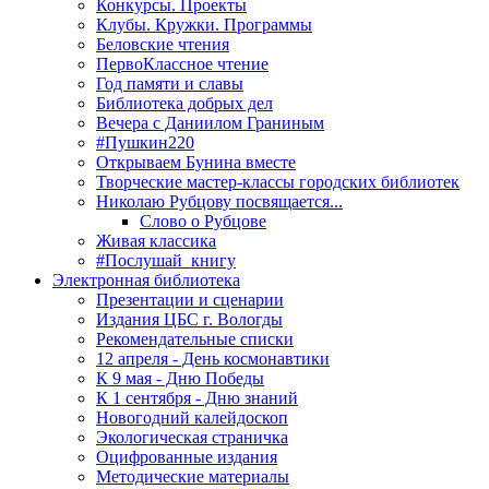
Конкурсы. Проекты
Клубы. Кружки. Программы
Беловские чтения
ПервоКлассное чтение
Год памяти и славы
Библиотека добрых дел
Вечера с Даниилом Граниным
#Пушкин220
Открываем Бунина вместе
Творческие мастер-классы городских библиотек
Николаю Рубцову посвящается...
Слово о Рубцове
Живая классика
#Послушай_книгу
Электронная библиотека
Презентации и сценарии
Издания ЦБС г. Вологды
Рекомендательные списки
12 апреля - День космонавтики
К 9 мая - Дню Победы
К 1 сентября - Дню знаний
Новогодний калейдоскоп
Экологическая страничка
Оцифрованные издания
Методические материалы