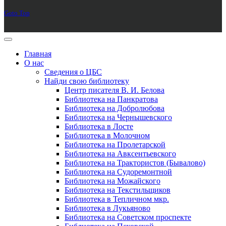
Goto Top
Главная
О нас
Сведения о ЦБС
Найди свою библиотеку
Центр писателя В. И. Белова
Библиотека на Панкратова
Библиотека на Добролюбова
Библиотека на Чернышевского
Библиотека в Лосте
Библиотека в Молочном
Библиотека на Пролетарской
Библиотека на Авксентьевского
Библиотека на Трактористов (Бывалово)
Библиотека на Судоремонтной
Библиотека на Можайского
Библиотека на Текстильщиков
Библиотека в Тепличном мкр.
Библиотека в Лукьяново
Библиотека на Советском проспекте