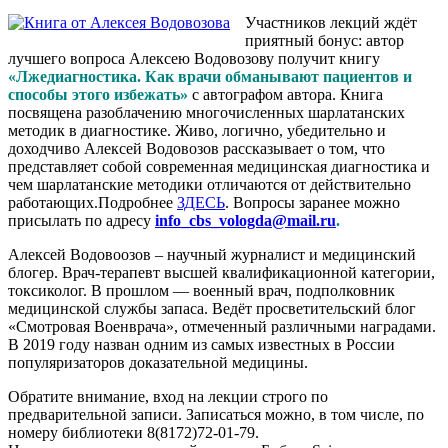
Участников лекций ждёт
приятный бонус: автор
лучшего вопроса Алексею Водовозову получит книгу
«Лжедиагностика. Как врачи обманывают пациентов и
способы этого избежать»
с автографом автора. Книга
посвящена разоблачению многочисленных шарлатанских
методик в диагностике. Живо, логично, убедительно и
доходчиво Алексей Водовозов рассказывает о том, что
представляет собой современная медицинская диагностика и
чем шарлатанские методики отличаются от действительно
работающих.Подробнее
ЗДЕСЬ
. Вопросы заранее можно
присылать по адресу
info_cbs_vologda@mail.ru
.
Алексей Водовоозов – научный журналист и медицинский
блогер. Врач-терапевт высшей квалификационной категории,
токсиколог. В прошлом — военный врач, подполковник
медицинской службы запаса. Ведёт просветительский блог
«Смотровая Военврача», отмеченный различными наградами.
В 2019 году назван одним из самых известных в России
популяризаторов доказательной медицины.
Обратите внимание, вход на лекции строго по
предварительной записи. Записаться можно, в том числе, по
номеру библиотеки 8(8172)72-01-79.