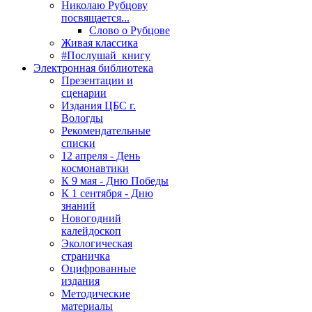
Николаю Рубцову
посвящается...
Слово о Рубцове
Живая классика
#Послушай_книгу
Электронная библиотека
Презентации и
сценарии
Издания ЦБС г.
Вологды
Рекомендательные
списки
12 апреля - День
космонавтики
К 9 мая - Дню Победы
К 1 сентября - Дню
знаний
Новогодний
калейдоскоп
Экологическая
страничка
Оцифрованные
издания
Методические
материалы