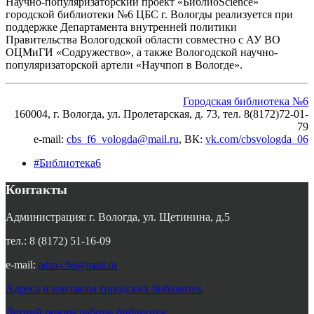
Научно-популяризаторский проект «БиблиоScience»
городской библиотеки №6 ЦБС г. Вологды реализуется при
поддержке Департамента внутренней политики
Правительства Вологодской области совместно с АУ ВО
ОЦМиГИ «Содружество», а также Вологодской научно-
популяризаторской артели «Научпоп в Вологде».
Городская библиотека №6
160004, г. Вологда, ул. Пролетарская, д. 73, тел. 8(8172)72-01-
79
e-mail:
cbs_f6_vologda@mail.ru
, ВК:
vk.com/cbsvologda_06
#Библиотека6
Контакты
Администрация: г. Вологда, ул. Щетинина, д.5
тел.: 8 (8172) 51-16-09
e-mail:
adm-cbs@mail.ru
Адреса и контакты городских библиотек
Летний режим работы библиотек