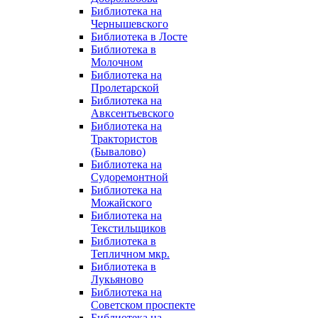
Библиотека на
Чернышевского
Библиотека в Лосте
Библиотека в
Молочном
Библиотека на
Пролетарской
Библиотека на
Авксентьевского
Библиотека на
Трактористов
(Бывалово)
Библиотека на
Судоремонтной
Библиотека на
Можайского
Библиотека на
Текстильщиков
Библиотека в
Тепличном мкр.
Библиотека в
Лукьяново
Библиотека на
Советском проспекте
Библиотека на