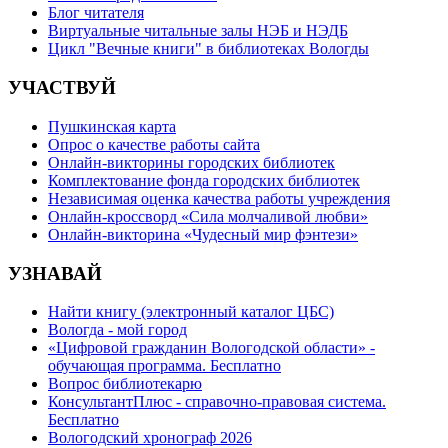
Блог читателя
Виртуальные читальные залы НЭБ и НЭДБ
Цикл "Вечные книги" в библиотеках Вологды
УЧАСТВУЙ
Пушкинская карта
Опрос о качестве работы сайта
Онлайн-викторины городских библиотек
Комплектование фонда городских библиотек
Независимая оценка качества работы учреждения
Онлайн-кроссворд «Сила молчаливой любви»
Онлайн-викторина «Чудесный мир фэнтези»
УЗНАВАЙ
Найти книгу (электронный каталог ЦБС)
Вологда - мой город
«Цифровой гражданин Вологодской области» -
обучающая программа. Бесплатно
Вопрос библиотекарю
КонсультантПлюс - справочно-правовая система.
Бесплатно
Вологодский хронограф 2026