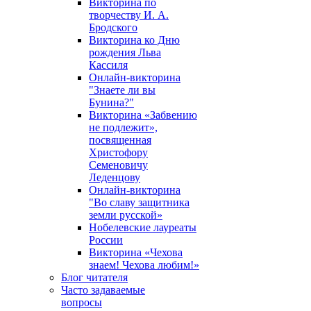
Викторина по
творчеству И. А.
Бродского
Викторина ко Дню
рождения Льва
Кассиля
Онлайн-викторина
"Знаете ли вы
Бунина?"
Викторина «Забвению
не подлежит»,
посвященная
Христофору
Семеновичу
Леденцову
Онлайн-викторина
"Во славу защитника
земли русской»
Нобелевские лауреаты
России
Викторина «Чехова
знаем! Чехова любим!»
Блог читателя
Часто задаваемые
вопросы