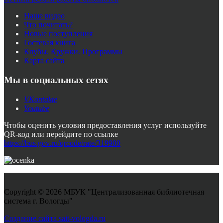
Наше видео
Что почитать?
Новые поступления
Гостевая книга
Клубы. Кружки. Программы
Карта сайта
Мы в социальных сетях
VKontakte
Youtube
Чтобы оценить условия предоставления услуг используйте
QR-код или перейдите по ссылке
https://bus.gov.ru/qrcode/rate/319900
Copyright © 2026 МБУК "Централизованная библиотечная
система г. Вологды"
Joomla! 3 Templates
Создание сайта sait-vologda.ru