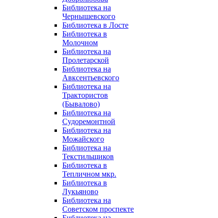
Библиотека на
Чернышевского
Библиотека в Лосте
Библиотека в
Молочном
Библиотека на
Пролетарской
Библиотека на
Авксентьевского
Библиотека на
Трактористов
(Бывалово)
Библиотека на
Судоремонтной
Библиотека на
Можайского
Библиотека на
Текстильщиков
Библиотека в
Тепличном мкр.
Библиотека в
Лукьяново
Библиотека на
Советском проспекте
Библиотека на