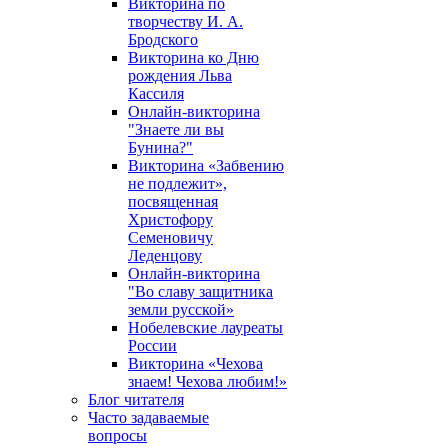
Викторина по
творчеству И. А.
Бродского
Викторина ко Дню
рождения Льва
Кассиля
Онлайн-викторина
"Знаете ли вы
Бунина?"
Викторина «Забвению
не подлежит»,
посвященная
Христофору
Семеновичу
Леденцову
Онлайн-викторина
"Во славу защитника
земли русской»
Нобелевские лауреаты
России
Викторина «Чехова
знаем! Чехова любим!»
Блог читателя
Часто задаваемые
вопросы