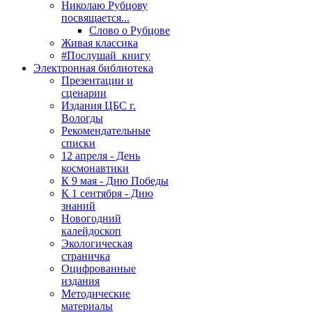
Николаю Рубцову
посвящается...
Слово о Рубцове
Живая классика
#Послушай_книгу
Электронная библиотека
Презентации и
сценарии
Издания ЦБС г.
Вологды
Рекомендательные
списки
12 апреля - День
космонавтики
К 9 мая - Дню Победы
К 1 сентября - Дню
знаний
Новогодний
калейдоскоп
Экологическая
страничка
Оцифрованные
издания
Методические
материалы