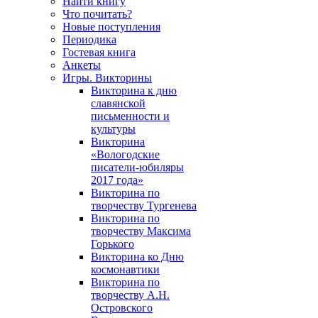
Найти книгу
Что почитать?
Новые поступления
Периодика
Гостевая книга
Анкеты
Игры. Викторины
Викторина к дню
славянской
письменности и
культуры
Викторина
«Вологодские
писатели-юбиляры
2017 года»
Викторина по
творчеству Тургенева
Викторина по
творчеству Максима
Горького
Викторина ко Дню
космонавтики
Викторина по
творчеству А.Н.
Островского