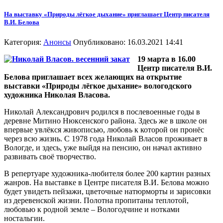
На выставку «Природы лёгкое дыхание» приглашает Центр писателя
В.И. Белова
Категория:
Анонсы
Опубликовано: 16.03.2021 14:41
19 марта в 16.00
Центр писателя В.И.
Белова приглашает всех желающих на открытие
выставки «Природы лёгкое дыхание» вологодского
художника Николая Власова.
Николай Александрович родился в послевоенные годы в
деревне Митино Нюксенского района. Здесь же в школе он
впервые увлёкся живописью, любовь к которой он пронёс
через всю жизнь. С 1978 года Николай Власов проживает в
Вологде, и здесь, уже выйдя на пенсию, он начал активно
развивать своё творчество.
В репертуаре художника-любителя более 200 картин разных
жанров. На выставке в Центре писателя В.И. Белова можно
будет увидеть пейзажи, цветочные натюрморты и зарисовки
из деревенской жизни. Полотна пропитаны теплотой,
любовью к родной земле – Вологодчине и нотками
ностальгии.