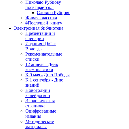
Николаю Рубцову
посвящается...
Слово о Рубцове
Живая классика
#Послушай_книгу
Электронная библиотека
Презентации и
сценарии
Издания ЦБС г.
Вологды
Рекомендательные
списки
12 апреля - День
космонавтики
К 9 мая - Дню Победы
К 1 сентября - Дню
знаний
Новогодний
калейдоскоп
Экологическая
страничка
Оцифрованные
издания
Методические
материалы