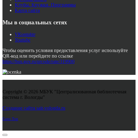
Клубы. Кружки. Программы
Карта сайта
Мы в социальных сетях
VKontakte
Youtube
Чтобы оценить условия предоставления услуг используйте
QR-код или перейдите по ссылке
https://bus.gov.ru/qrcode/rate/319900
Copyright © 2026 МБУК "Централизованная библиотечная
система г. Вологды"
Joomla! 3 Templates
Создание сайта sait-vologda.ru
Goto Top