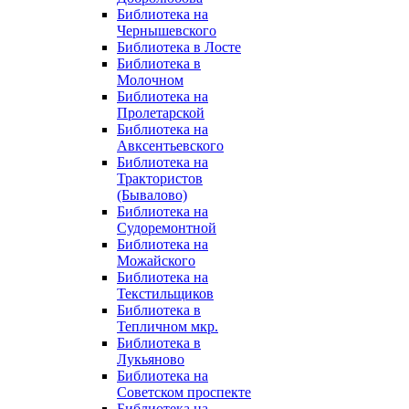
Библиотека на
Чернышевского
Библиотека в Лосте
Библиотека в
Молочном
Библиотека на
Пролетарской
Библиотека на
Авксентьевского
Библиотека на
Трактористов
(Бывалово)
Библиотека на
Судоремонтной
Библиотека на
Можайского
Библиотека на
Текстильщиков
Библиотека в
Тепличном мкр.
Библиотека в
Лукьяново
Библиотека на
Советском проспекте
Библиотека на