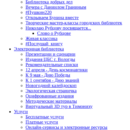
Библиотека добрых дел
Вечера с Даниилом Граниным
#Пушкин220
Открываем Бунина вместе
Творческие мастер-классы городских библиотек
Николаю Рубцову посвящается...
Слово о Рубцове
Живая классика
#Послушай_книгу
Электронная библиотека
Презентации и сценарии
Издания ЦБС г. Вологды
Рекомендательные списки
12 апреля - День космонавтики
К 9 мая - Дню Победы
К 1 сентября - Дню знаний
Новогодний калейдоскоп
Экологическая страничка
Оцифрованные издания
Методические материалы
Виртуальный 3D тур в Тимониху
Услуги
Бесплатные услуги
Платные услуги
Онлайн-сервисы и электронные ресурсы