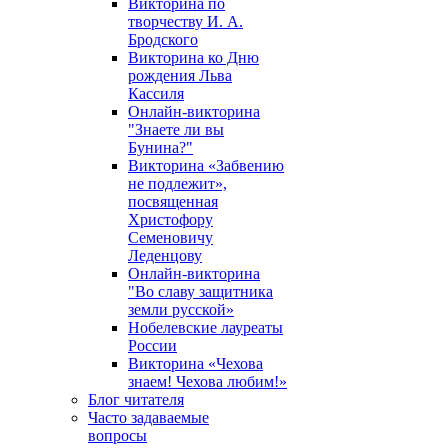
Викторина по
творчеству И. А.
Бродского
Викторина ко Дню
рождения Льва
Кассиля
Онлайн-викторина
"Знаете ли вы
Бунина?"
Викторина «Забвению
не подлежит»,
посвященная
Христофору
Семеновичу
Леденцову
Онлайн-викторина
"Во славу защитника
земли русской»
Нобелевские лауреаты
России
Викторина «Чехова
знаем! Чехова любим!»
Блог читателя
Часто задаваемые
вопросы