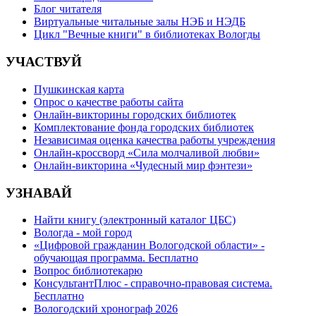
Блог читателя
Виртуальные читальные залы НЭБ и НЭДБ
Цикл "Вечные книги" в библиотеках Вологды
УЧАСТВУЙ
Пушкинская карта
Опрос о качестве работы сайта
Онлайн-викторины городских библиотек
Комплектование фонда городских библиотек
Независимая оценка качества работы учреждения
Онлайн-кроссворд «Сила молчаливой любви»
Онлайн-викторина «Чудесный мир фэнтези»
УЗНАВАЙ
Найти книгу (электронный каталог ЦБС)
Вологда - мой город
«Цифровой гражданин Вологодской области» -
обучающая программа. Бесплатно
Вопрос библиотекарю
КонсультантПлюс - справочно-правовая система.
Бесплатно
Вологодский хронограф 2026