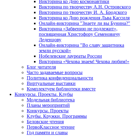
Викторина ко Дню космонавтики
Викторина по творчеству А.Н. Островского
Викторина по творчеству И. А. Бродского
Викторина ко Дню рождения Льва Кассиля
Онлайн-викторина "Знаете ли вы Бунина?"
Викторина «Забвению не подлежит»,
посвященная Христофору Семеновичу
Леденцову
Онлайн-викторина "Во славу защитника
земли русской»
Нобелевские лауреаты России
Викторина «Чехова знаем! Чехова любим!»
Блог читателя
Часто задаваемые вопросы
Политика конфиденциальности
Виртуальные выставки
Комплектуем библиотеки вместе
Конкурсы. Проекты. Клубы
Модельная библиотека
Планы мероприятий
Конкурсы. Проекты
Клубы. Кружки. Программы
Беловские чтения
ПервоКлассное чтение
Год памяти и славы