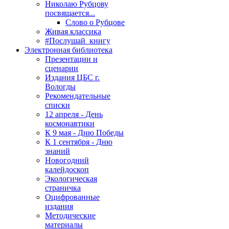
Николаю Рубцову
посвящается...
Слово о Рубцове
Живая классика
#Послушай_книгу
Электронная библиотека
Презентации и
сценарии
Издания ЦБС г.
Вологды
Рекомендательные
списки
12 апреля - День
космонавтики
К 9 мая - Дню Победы
К 1 сентября - Дню
знаний
Новогодний
калейдоскоп
Экологическая
страничка
Оцифрованные
издания
Методические
материалы