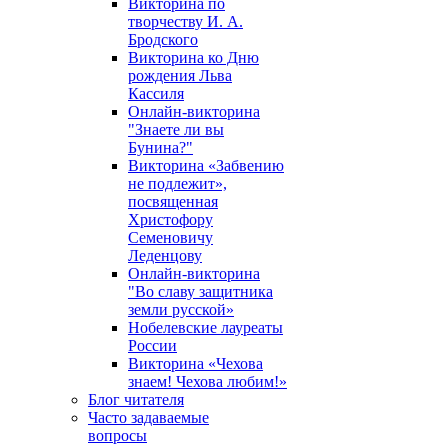
Викторина по
творчеству И. А.
Бродского
Викторина ко Дню
рождения Льва
Кассиля
Онлайн-викторина
"Знаете ли вы
Бунина?"
Викторина «Забвению
не подлежит»,
посвященная
Христофору
Семеновичу
Леденцову
Онлайн-викторина
"Во славу защитника
земли русской»
Нобелевские лауреаты
России
Викторина «Чехова
знаем! Чехова любим!»
Блог читателя
Часто задаваемые
вопросы