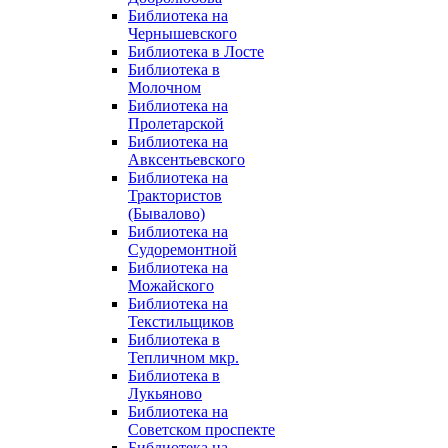
Библиотека на
Чернышевского
Библиотека в Лосте
Библиотека в
Молочном
Библиотека на
Пролетарской
Библиотека на
Авксентьевского
Библиотека на
Трактористов
(Бывалово)
Библиотека на
Судоремонтной
Библиотека на
Можайского
Библиотека на
Текстильщиков
Библиотека в
Тепличном мкр.
Библиотека в
Лукьяново
Библиотека на
Советском проспекте
Библиотека на