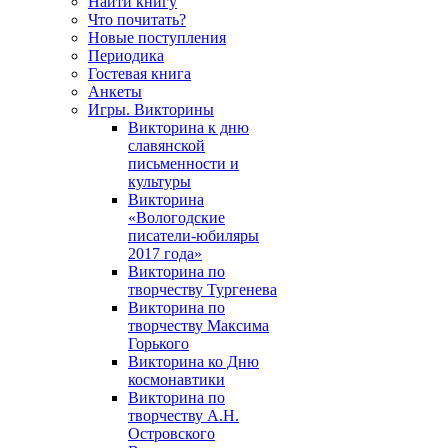
Найти книгу
Что почитать?
Новые поступления
Периодика
Гостевая книга
Анкеты
Игры. Викторины
Викторина к дню
славянской
письменности и
культуры
Викторина
«Вологодские
писатели-юбиляры
2017 года»
Викторина по
творчеству Тургенева
Викторина по
творчеству Максима
Горького
Викторина ко Дню
космонавтики
Викторина по
творчеству А.Н.
Островского