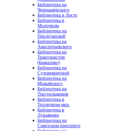
Библиотека на
Чернышевского
Библиотека в Лосте
Библиотека в
Молочном
Библиотека на
Пролетарской
Библиотека на
Авксентьевского
Библиотека на
Трактористов
(Бывалово)
Библиотека на
Судоремонтной
Библиотека на
Можайского
Библиотека на
Текстильщиков
Библиотека в
Тепличном мкр.
Библиотека в
Лукьяново
Библиотека на
Советском проспекте
Библиотека на