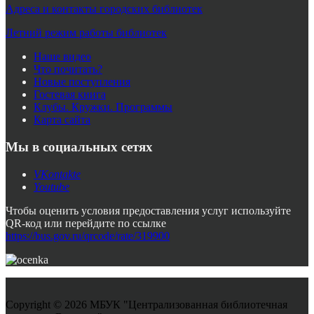
Адреса и контакты городских библиотек
Летний режим работы библиотек
Наше видео
Что почитать?
Новые поступления
Гостевая книга
Клубы. Кружки. Программы
Карта сайта
Мы в социальных сетях
VKontakte
Youtube
Чтобы оценить условия предоставления услуг используйте
QR-код или перейдите по ссылке
https://bus.gov.ru/qrcode/rate/319900
Copyright © 2026 МБУК "Централизованная библиотечная