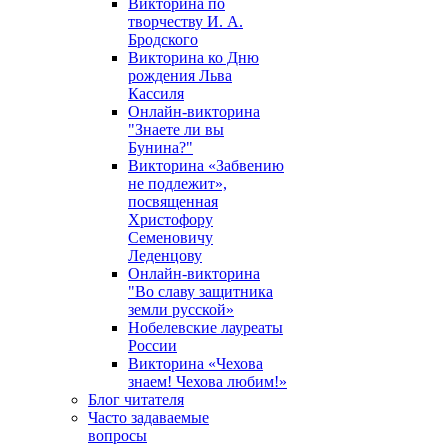
Викторина по
творчеству И. А.
Бродского
Викторина ко Дню
рождения Льва
Кассиля
Онлайн-викторина
"Знаете ли вы
Бунина?"
Викторина «Забвению
не подлежит»,
посвященная
Христофору
Семеновичу
Леденцову
Онлайн-викторина
"Во славу защитника
земли русской»
Нобелевские лауреаты
России
Викторина «Чехова
знаем! Чехова любим!»
Блог читателя
Часто задаваемые
вопросы