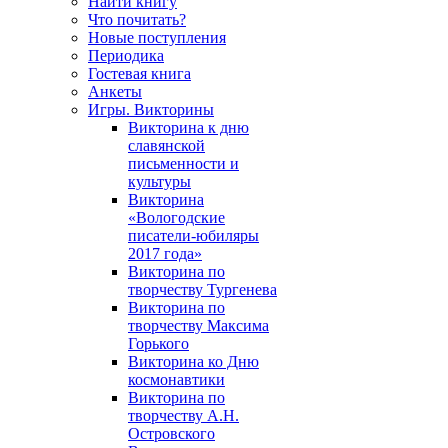
Найти книгу
Что почитать?
Новые поступления
Периодика
Гостевая книга
Анкеты
Игры. Викторины
Викторина к дню
славянской
письменности и
культуры
Викторина
«Вологодские
писатели-юбиляры
2017 года»
Викторина по
творчеству Тургенева
Викторина по
творчеству Максима
Горького
Викторина ко Дню
космонавтики
Викторина по
творчеству А.Н.
Островского