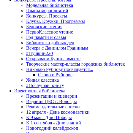
Модельная библиотека
Планы мероприятий
Конкурсы. Проекты
Клубы. Кружки. Программы
Беловские чтения
ПервоКлассное чтение
Год памяти и славы
Библиотека добрых дел
Вечера с Даниилом Граниным
#Пушкин220
Открываем Бунина вместе
Творческие мастер-классы городских библиотек
Николаю Рубцову посвящается...
Слово о Рубцове
Живая классика
#Послушай_книгу
Электронная библиотека
Презентации и сценарии
Издания ЦБС г. Вологды
Рекомендательные списки
12 апреля - День космонавтики
К 9 мая - Дню Победы
К 1 сентября - Дню знаний
Новогодний калейдоскоп