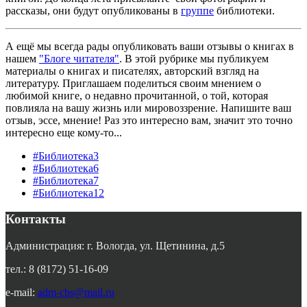
рассказы, они будут опубликованы в
группе
библиотеки.
А ещё мы всегда рады опубликовать ваши отзывы о книгах в
нашем
"Блоге читателя"
. В этой рубрике мы публикуем
материалы о книгах и писателях, авторский взгляд на
литературу. Приглашаем поделиться своим мнением о
любимой книге, о недавно прочитанной, о той, которая
повлияла на вашу жизнь или мировоззрение. Напишите ваш
отзыв, эссе, мнение! Раз это интересно вам, значит это точно
интересно еще кому-то...
#Библиотека3
#Библиотека6
#Библиотека7
#Библиотека12
Контакты
Администрация: г. Вологда, ул. Щетинина, д.5
тел.: 8 (8172) 51-16-09
e-mail:
adm-cbs@mail.ru