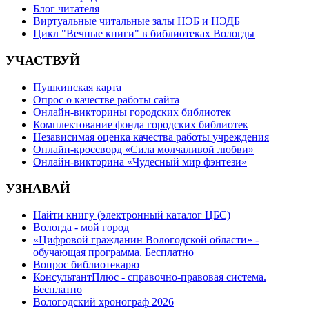
Блог читателя
Виртуальные читальные залы НЭБ и НЭДБ
Цикл "Вечные книги" в библиотеках Вологды
УЧАСТВУЙ
Пушкинская карта
Опрос о качестве работы сайта
Онлайн-викторины городских библиотек
Комплектование фонда городских библиотек
Независимая оценка качества работы учреждения
Онлайн-кроссворд «Сила молчаливой любви»
Онлайн-викторина «Чудесный мир фэнтези»
УЗНАВАЙ
Найти книгу (электронный каталог ЦБС)
Вологда - мой город
«Цифровой гражданин Вологодской области» -
обучающая программа. Бесплатно
Вопрос библиотекарю
КонсультантПлюс - справочно-правовая система.
Бесплатно
Вологодский хронограф 2026