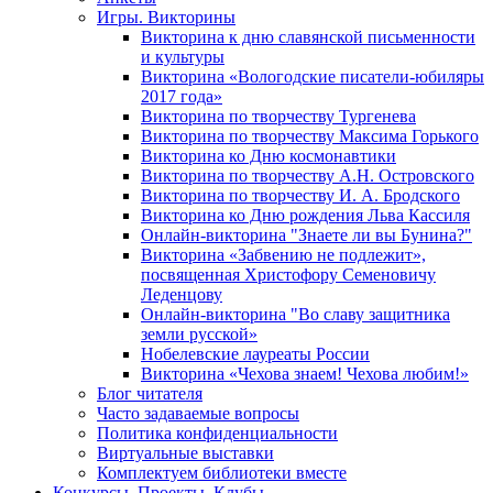
Игры. Викторины
Викторина к дню славянской письменности
и культуры
Викторина «Вологодские писатели-юбиляры
2017 года»
Викторина по творчеству Тургенева
Викторина по творчеству Максима Горького
Викторина ко Дню космонавтики
Викторина по творчеству А.Н. Островского
Викторина по творчеству И. А. Бродского
Викторина ко Дню рождения Льва Кассиля
Онлайн-викторина "Знаете ли вы Бунина?"
Викторина «Забвению не подлежит»,
посвященная Христофору Семеновичу
Леденцову
Онлайн-викторина "Во славу защитника
земли русской»
Нобелевские лауреаты России
Викторина «Чехова знаем! Чехова любим!»
Блог читателя
Часто задаваемые вопросы
Политика конфиденциальности
Виртуальные выставки
Комплектуем библиотеки вместе
Конкурсы. Проекты. Клубы