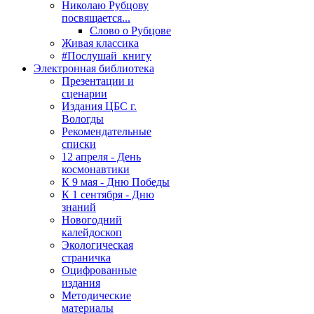
Николаю Рубцову
посвящается...
Слово о Рубцове
Живая классика
#Послушай_книгу
Электронная библиотека
Презентации и
сценарии
Издания ЦБС г.
Вологды
Рекомендательные
списки
12 апреля - День
космонавтики
К 9 мая - Дню Победы
К 1 сентября - Дню
знаний
Новогодний
калейдоскоп
Экологическая
страничка
Оцифрованные
издания
Методические
материалы