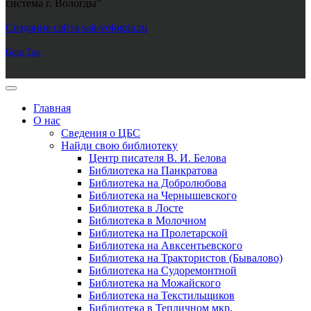
система г. Вологды"
Joomla! 3 Templates
Создание сайта sait-vologda.ru
Goto Top
Главная
О нас
Сведения о ЦБС
Найди свою библиотеку
Центр писателя В. И. Белова
Библиотека на Панкратова
Библиотека на Добролюбова
Библиотека на Чернышевского
Библиотека в Лосте
Библиотека в Молочном
Библиотека на Пролетарской
Библиотека на Авксентьевского
Библиотека на Трактористов (Бывалово)
Библиотека на Судоремонтной
Библиотека на Можайского
Библиотека на Текстильщиков
Библиотека в Тепличном мкр.