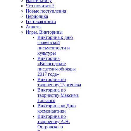
Найти книгу
Что почитать?
Новые поступления
Периодика
Гостевая книга
Анкеты
Игры. Викторины
Викторина к дню
славянской
письменности и
культуры
Викторина
«Вологодские
писатели-юбиляры
2017 года»
Викторина по
творчеству Тургенева
Викторина по
творчеству Максима
Горького
Викторина ко Дню
космонавтики
Викторина по
творчеству А.Н.
Островского