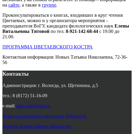
на
сайте
, а также в
группе
.
Проконсультироваться о книгах, входивших в круг чтения
Цветаевых, можно и у организатора мероприятия –
преподавателя ВоГУ, кандидата филологических наук
Елены
Витальевны Титовой
по тел.
8-921-142-68-44
с 19.00 до
21.00.
ПРОГРАММА ЦВЕТАЕВСКОГО КОСТРА
Контактная информация: Новых Татьяна Николаевна, 72-36-
56
Контакты
Администрация: г. Вологда, ул. Щетинина, д.5
тел.: 8 (8172) 51-16-09
e-mail:
adm-cbs@mail.ru
Адреса и контакты городских библиотек
Летний режим работы библиотек