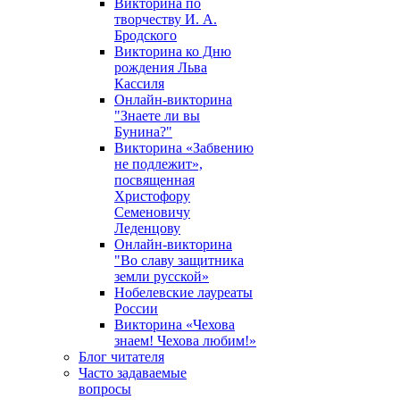
Викторина по
творчеству И. А.
Бродского
Викторина ко Дню
рождения Льва
Кассиля
Онлайн-викторина
"Знаете ли вы
Бунина?"
Викторина «Забвению
не подлежит»,
посвященная
Христофору
Семеновичу
Леденцову
Онлайн-викторина
"Во славу защитника
земли русской»
Нобелевские лауреаты
России
Викторина «Чехова
знаем! Чехова любим!»
Блог читателя
Часто задаваемые
вопросы