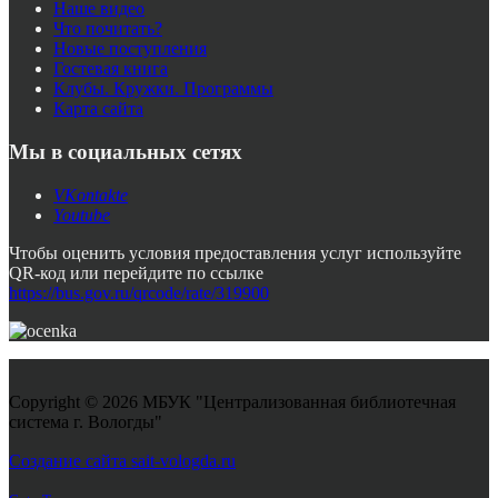
Наше видео
Что почитать?
Новые поступления
Гостевая книга
Клубы. Кружки. Программы
Карта сайта
Мы в социальных сетях
VKontakte
Youtube
Чтобы оценить условия предоставления услуг используйте
QR-код или перейдите по ссылке
https://bus.gov.ru/qrcode/rate/319900
Copyright © 2026 МБУК "Централизованная библиотечная
система г. Вологды"
Joomla! 3 Templates
Создание сайта sait-vologda.ru