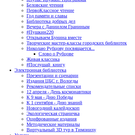
Беловские чтения
ПервоКлассное чтение
Год памяти и славы
Библиотека добрых дел
Вечера с Даниилом Граниным
#Пушкин220
Открываем Бунина вместе
Творческие мастер-классы городских библиотек
Николаю Рубцову посвящается...
Слово о Рубцове
Живая классика
#Послушай_книгу
Электронная библиотека
Презентации и сценарии
Издания ЦБС г. Вологды
Рекомендательные списки
12 апреля - День космонавтики
К 9 мая - Дню Победы
К 1 сентября - Дню знаний
Новогодний калейдоскоп
Экологическая страничка
Оцифрованные издания
Методические материалы
Виртуальный 3D тур в Тимониху