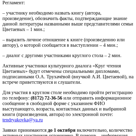
Регламент:
– участнику необходимо назвать книгу (автора,
произведение), обозначить факты, подтверждающие знание
данной литературы названными выше представителями семьи
Цветаевых – 1 мин.;
– выразить личное отношение к книге (произведению или
автору), о которой сообщается в выступлении – 4 мин.;
– диалог с другими участниками круглого стола – 2 мин.
Активные участники культурного диалога «Круг чтения
Цветаевых» будут отмечены специальными дипломами,
подписанными О.А. Трухачёвой (внучкой А.И. Цветаевой), на
встрече приветствуются и слушатели.
Для участия в круглом столе необходимо пройти регистрацию
по телефону:
(8172) 72-36-56
или отправить информационное
сообщение в свободной форме с указанием ФИО
выступающего, возраста, контактных данных и выбранной
книги (произведения, автора) по электронной почте:
tendryakovka@ya.ru
Заявки принимаются
до 1 октября
включительно, количество
активных участников ограничено. В помощь – информация