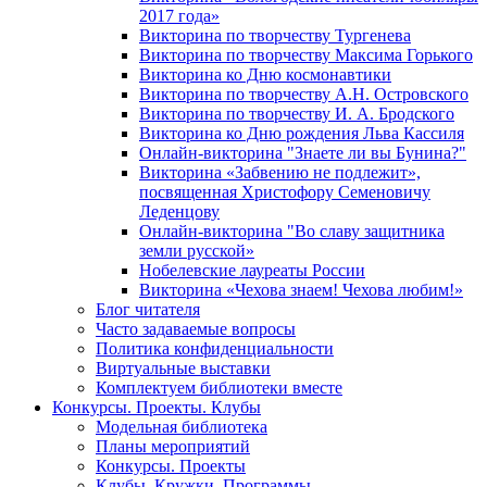
2017 года»
Викторина по творчеству Тургенева
Викторина по творчеству Максима Горького
Викторина ко Дню космонавтики
Викторина по творчеству А.Н. Островского
Викторина по творчеству И. А. Бродского
Викторина ко Дню рождения Льва Кассиля
Онлайн-викторина "Знаете ли вы Бунина?"
Викторина «Забвению не подлежит»,
посвященная Христофору Семеновичу
Леденцову
Онлайн-викторина "Во славу защитника
земли русской»
Нобелевские лауреаты России
Викторина «Чехова знаем! Чехова любим!»
Блог читателя
Часто задаваемые вопросы
Политика конфиденциальности
Виртуальные выставки
Комплектуем библиотеки вместе
Конкурсы. Проекты. Клубы
Модельная библиотека
Планы мероприятий
Конкурсы. Проекты
Клубы. Кружки. Программы