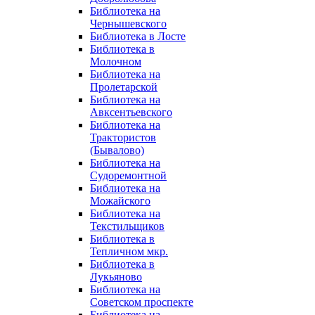
Библиотека на
Чернышевского
Библиотека в Лосте
Библиотека в
Молочном
Библиотека на
Пролетарской
Библиотека на
Авксентьевского
Библиотека на
Трактористов
(Бывалово)
Библиотека на
Судоремонтной
Библиотека на
Можайского
Библиотека на
Текстильщиков
Библиотека в
Тепличном мкр.
Библиотека в
Лукьяново
Библиотека на
Советском проспекте
Библиотека на