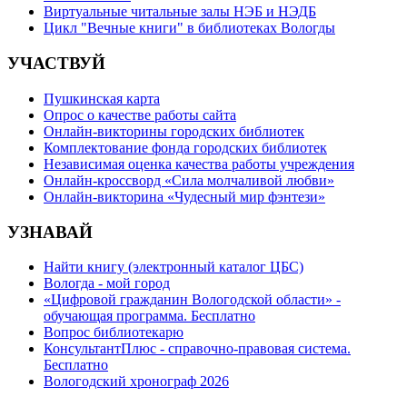
Виртуальные читальные залы НЭБ и НЭДБ
Цикл "Вечные книги" в библиотеках Вологды
УЧАСТВУЙ
Пушкинская карта
Опрос о качестве работы сайта
Онлайн-викторины городских библиотек
Комплектование фонда городских библиотек
Независимая оценка качества работы учреждения
Онлайн-кроссворд «Сила молчаливой любви»
Онлайн-викторина «Чудесный мир фэнтези»
УЗНАВАЙ
Найти книгу (электронный каталог ЦБС)
Вологда - мой город
«Цифровой гражданин Вологодской области» -
обучающая программа. Бесплатно
Вопрос библиотекарю
КонсультантПлюс - справочно-правовая система.
Бесплатно
Вологодский хронограф 2026