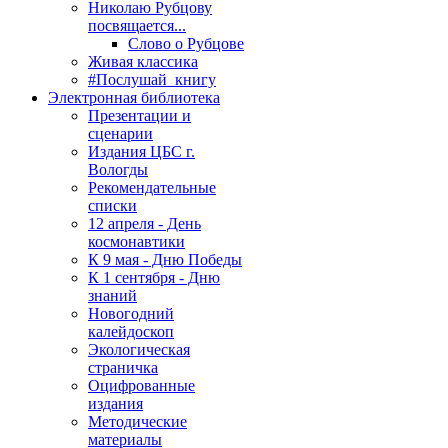
Николаю Рубцову
посвящается...
Слово о Рубцове
Живая классика
#Послушай_книгу
Электронная библиотека
Презентации и
сценарии
Издания ЦБС г.
Вологды
Рекомендательные
списки
12 апреля - День
космонавтики
К 9 мая - Дню Победы
К 1 сентября - Дню
знаний
Новогодний
калейдоскоп
Экологическая
страничка
Оцифрованные
издания
Методические
материалы