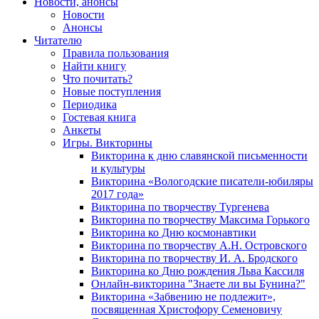
Новости, анонсы
Новости
Анонсы
Читателю
Правила пользования
Найти книгу
Что почитать?
Новые поступления
Периодика
Гостевая книга
Анкеты
Игры. Викторины
Викторина к дню славянской письменности
и культуры
Викторина «Вологодские писатели-юбиляры
2017 года»
Викторина по творчеству Тургенева
Викторина по творчеству Максима Горького
Викторина ко Дню космонавтики
Викторина по творчеству А.Н. Островского
Викторина по творчеству И. А. Бродского
Викторина ко Дню рождения Льва Кассиля
Онлайн-викторина "Знаете ли вы Бунина?"
Викторина «Забвению не подлежит»,
посвященная Христофору Семеновичу