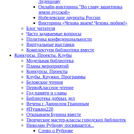
Леденцову
Онлайн-викторина "Во славу защитника
земли русской»
Нобелевские лауреаты России
Викторина «Чехова знаем! Чехова любим!»
Блог читателя
Часто задаваемые вопросы
Политика конфиденциальности
Виртуальные выставки
Комплектуем библиотеки вместе
Конкурсы. Проекты. Клубы
Модельная библиотека
Планы мероприятий
Конкурсы. Проекты
Клубы. Кружки. Программы
Беловские чтения
ПервоКлассное чтение
Год памяти и славы
Библиотека добрых дел
Вечера с Даниилом Граниным
#Пушкин220
Открываем Бунина вместе
Творческие мастер-классы городских библиотек
Николаю Рубцову посвящается...
Слово о Рубцове