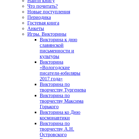
Найти книгу
Что почитать?
Новые поступления
Периодика
Гостевая книга
Анкеты
Игры. Викторины
Викторина к дню
славянской
письменности и
культуры
Викторина
«Вологодские
писатели-юбиляры
2017 года»
Викторина по
творчеству Тургенева
Викторина по
творчеству Максима
Горького
Викторина ко Дню
космонавтики
Викторина по
творчеству А.Н.
Островского