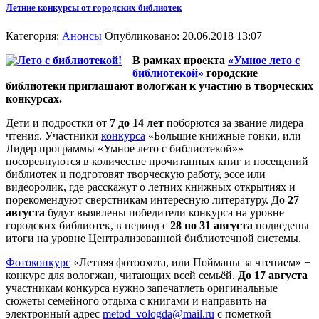
Летние конкурсы от городских библиотек
Категория:
Анонсы
Опубликовано: 20.06.2018 13:07
В рамках проекта
«Умное лето с
библиотекой»
городские
библиотеки приглашают вологжан к участию в творческих
конкурсах.
Дети и подростки от
7 до 14 лет
поборются за звание лидера
чтения. Участники
конкурса
«Большие книжные гонки, или
Лидер программы «Умное лето с библиотекой»»
посоревнуются в количестве прочитанных книг и посещений
библиотек и подготовят творческую работу, эссе или
видеоролик, где расскажут о летних книжных открытиях и
порекомендуют сверстникам интересную литературу. До
27
августа
будут выявлены победители конкурса на уровне
городских библиотек, в период с
28 по 31 августа
подведены
итоги на уровне Централизованной библиотечной системы.
Фотоконкурс
«Летняя фотоохота, или Пойманы за чтением» −
конкурс для вологжан, читающих всей семьёй.
До 17 августа
участникам конкурса нужно запечатлеть оригинальные
сюжеты семейного отдыха с книгами и направить на
электронный адрес
metod_vologda@mail.ru
с пометкой