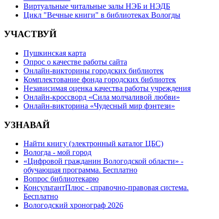
Виртуальные читальные залы НЭБ и НЭДБ
Цикл "Вечные книги" в библиотеках Вологды
УЧАСТВУЙ
Пушкинская карта
Опрос о качестве работы сайта
Онлайн-викторины городских библиотек
Комплектование фонда городских библиотек
Независимая оценка качества работы учреждения
Онлайн-кроссворд «Сила молчаливой любви»
Онлайн-викторина «Чудесный мир фэнтези»
УЗНАВАЙ
Найти книгу (электронный каталог ЦБС)
Вологда - мой город
«Цифровой гражданин Вологодской области» -
обучающая программа. Бесплатно
Вопрос библиотекарю
КонсультантПлюс - справочно-правовая система.
Бесплатно
Вологодский хронограф 2026