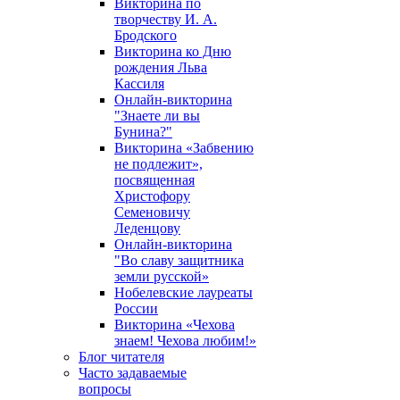
Викторина по
творчеству И. А.
Бродского
Викторина ко Дню
рождения Льва
Кассиля
Онлайн-викторина
"Знаете ли вы
Бунина?"
Викторина «Забвению
не подлежит»,
посвященная
Христофору
Семеновичу
Леденцову
Онлайн-викторина
"Во славу защитника
земли русской»
Нобелевские лауреаты
России
Викторина «Чехова
знаем! Чехова любим!»
Блог читателя
Часто задаваемые
вопросы