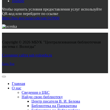
Youtube
Чтобы оценить условия предоставления услуг используйте
QR-код или перейдите по ссылке
https://bus.gov.ru/qrcode/rate/319900
Copyright © 2026 МБУК "Централизованная библиотечная
система г. Вологды"
Joomla! 3 Templates
Создание сайта sait-vologda.ru
Goto Top
Главная
О нас
Сведения о ЦБС
Найди свою библиотеку
Центр писателя В. И. Белова
Библиотека на Панкратова