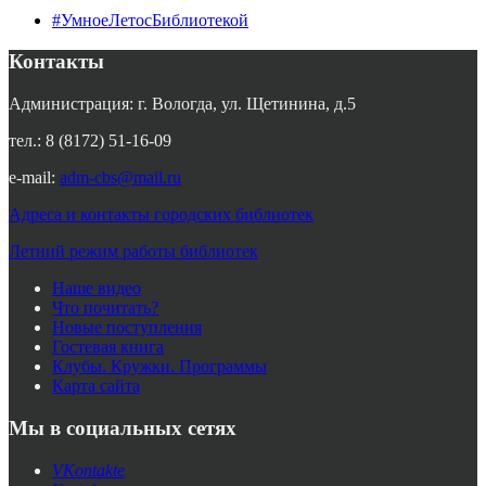
#УмноеЛетосБиблиотекой
Контакты
Администрация: г. Вологда, ул. Щетинина, д.5
тел.: 8 (8172) 51-16-09
e-mail:
adm-cbs@mail.ru
Адреса и контакты городских библиотек
Летний режим работы библиотек
Наше видео
Что почитать?
Новые поступления
Гостевая книга
Клубы. Кружки. Программы
Карта сайта
Мы в социальных сетях
VKontakte