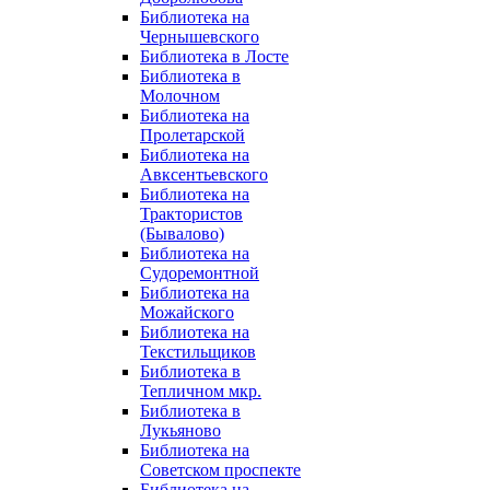
Библиотека на
Чернышевского
Библиотека в Лосте
Библиотека в
Молочном
Библиотека на
Пролетарской
Библиотека на
Авксентьевского
Библиотека на
Трактористов
(Бывалово)
Библиотека на
Судоремонтной
Библиотека на
Можайского
Библиотека на
Текстильщиков
Библиотека в
Тепличном мкр.
Библиотека в
Лукьяново
Библиотека на
Советском проспекте
Библиотека на