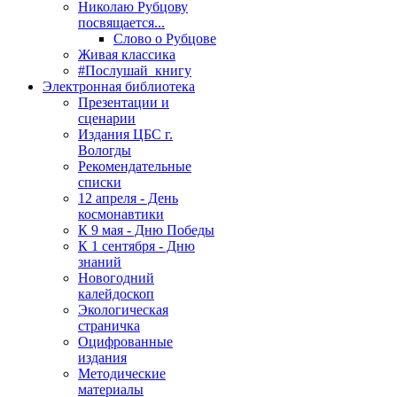
Николаю Рубцову
посвящается...
Слово о Рубцове
Живая классика
#Послушай_книгу
Электронная библиотека
Презентации и
сценарии
Издания ЦБС г.
Вологды
Рекомендательные
списки
12 апреля - День
космонавтики
К 9 мая - Дню Победы
К 1 сентября - Дню
знаний
Новогодний
калейдоскоп
Экологическая
страничка
Оцифрованные
издания
Методические
материалы