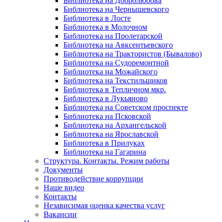
Библиотека на Добролюбова
Библиотека на Чернышевского
Библиотека в Лосте
Библиотека в Молочном
Библиотека на Пролетарской
Библиотека на Авксентьевского
Библиотека на Трактористов (Бывалово)
Библиотека на Судоремонтной
Библиотека на Можайского
Библиотека на Текстильщиков
Библиотека в Тепличном мкр.
Библиотека в Лукьяново
Библиотека на Советском проспекте
Библиотека на Псковской
Библиотека на Архангельской
Библиотека на Ярославской
Библиотека в Прилуках
Библиотека на Гагарина
Структура. Контакты. Режим работы
Документы
Противодействие коррупции
Наше видео
Контакты
Независимая оценка качества услуг
Вакансии