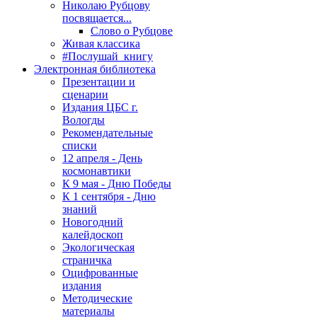
Николаю Рубцову
посвящается...
Слово о Рубцове
Живая классика
#Послушай_книгу
Электронная библиотека
Презентации и
сценарии
Издания ЦБС г.
Вологды
Рекомендательные
списки
12 апреля - День
космонавтики
К 9 мая - Дню Победы
К 1 сентября - Дню
знаний
Новогодний
калейдоскоп
Экологическая
страничка
Оцифрованные
издания
Методические
материалы