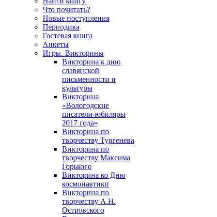
Найти книгу
Что почитать?
Новые поступления
Периодика
Гостевая книга
Анкеты
Игры. Викторины
Викторина к дню
славянской
письменности и
культуры
Викторина
«Вологодские
писатели-юбиляры
2017 года»
Викторина по
творчеству Тургенева
Викторина по
творчеству Максима
Горького
Викторина ко Дню
космонавтики
Викторина по
творчеству А.Н.
Островского