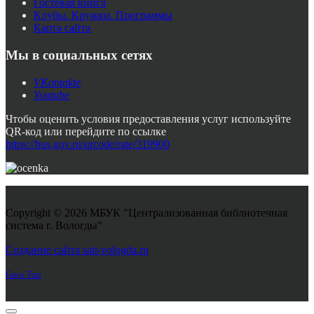
Гостевая книга
Клубы. Кружки. Программы
Карта сайта
Мы в социальных сетях
VKontakte
Youtube
Чтобы оценить условия предоставления услуг используйте
QR-код или перейдите по ссылке
https://bus.gov.ru/qrcode/rate/319900
Copyright © 2026 МБУК "Централизованная библиотечная
система г. Вологды"
Joomla! 3 Templates
Создание сайта sait-vologda.ru
Goto Top