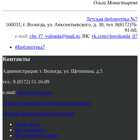
Ольга Монастырева
Детская библиотека №7
160031, г. Вологда, ул. Авксентьевского, д. 30, тел. 8(8172)76-
91-60,
e-mail:
cbs_f7_vologda@mail.ru,
ВК
:
vk.com/cbsvologda_07
#Библиотека7
Контакты
Администрация: г. Вологда, ул. Щетинина, д.5
тел.: 8 (8172) 51-16-09
e-mail:
adm-cbs@mail.ru
Адреса и контакты городских библиотек
Летний режим работы библиотек
Наше видео
Что почитать?
Новые поступления