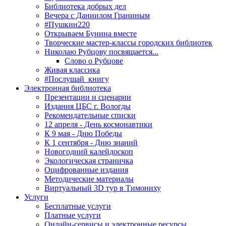
Библиотека добрых дел
Вечера с Даниилом Граниным
#Пушкин220
Открываем Бунина вместе
Творческие мастер-классы городских библиотек
Николаю Рубцову посвящается...
Слово о Рубцове
Живая классика
#Послушай_книгу
Электронная библиотека
Презентации и сценарии
Издания ЦБС г. Вологды
Рекомендательные списки
12 апреля - День космонавтики
К 9 мая - Дню Победы
К 1 сентября - Дню знаний
Новогодний калейдоскоп
Экологическая страничка
Оцифрованные издания
Методические материалы
Виртуальный 3D тур в Тимониху
Услуги
Бесплатные услуги
Платные услуги
Онлайн-сервисы и электронные ресурсы