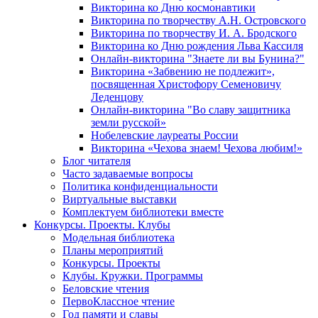
Викторина ко Дню космонавтики
Викторина по творчеству А.Н. Островского
Викторина по творчеству И. А. Бродского
Викторина ко Дню рождения Льва Кассиля
Онлайн-викторина "Знаете ли вы Бунина?"
Викторина «Забвению не подлежит»,
посвященная Христофору Семеновичу
Леденцову
Онлайн-викторина "Во славу защитника
земли русской»
Нобелевские лауреаты России
Викторина «Чехова знаем! Чехова любим!»
Блог читателя
Часто задаваемые вопросы
Политика конфиденциальности
Виртуальные выставки
Комплектуем библиотеки вместе
Конкурсы. Проекты. Клубы
Модельная библиотека
Планы мероприятий
Конкурсы. Проекты
Клубы. Кружки. Программы
Беловские чтения
ПервоКлассное чтение
Год памяти и славы