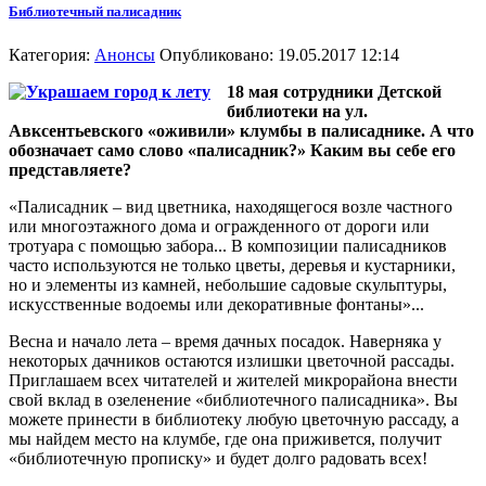
Библиотечный палисадник
Категория:
Анонсы
Опубликовано: 19.05.2017 12:14
18 мая сотрудники Детской
библиотеки на ул.
Авксентьевского «оживили» клумбы в палисаднике. А что
обозначает само слово «палисадник?» Каким вы себе его
представляете?
«Палисадник – вид цветника, находящегося возле частного
или многоэтажного дома и огражденного от дороги или
тротуара с помощью забора... В композиции палисадников
часто используются не только цветы, деревья и кустарники,
но и элементы из камней, небольшие садовые скульптуры,
искусственные водоемы или декоративные фонтаны»...
Весна и начало лета – время дачных посадок. Наверняка у
некоторых дачников остаются излишки цветочной рассады.
Приглашаем всех читателей и жителей микрорайона внести
свой вклад в озеленение «библиотечного палисадника». Вы
можете принести в библиотеку любую цветочную рассаду, а
мы найдем место на клумбе, где она приживется, получит
«библиотечную прописку» и будет долго радовать всех!