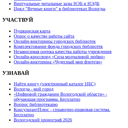
Виртуальные читальные залы НЭБ и НЭДБ
Цикл "Вечные книги" в библиотеках Вологды
УЧАСТВУЙ
Пушкинская карта
Опрос о качестве работы сайта
Онлайн-викторины городских библиотек
Комплектование фонда городских библиотек
Независимая оценка качества работы учреждения
Онлайн-кроссворд «Сила молчаливой любви»
Онлайн-викторина «Чудесный мир фэнтези»
УЗНАВАЙ
Найти книгу (электронный каталог ЦБС)
Вологда - мой город
«Цифровой гражданин Вологодской области» -
обучающая программа. Бесплатно
Вопрос библиотекарю
КонсультантПлюс - справочно-правовая система.
Бесплатно
Вологодский хронограф 2026