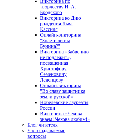
Викторина по
творчеству И. А.
Бродского
Викторина ко Дню
рождения Льва
Кассиля
Онлайн-викторина
"Знаете ли вы
Бунина?"
Викторина «Забвению
не подлежит»,
посвященная
Христофору
Семеновичу
Леденцову
Онлайн-викторина
"Во славу защитника
земли русской»
Нобелевские лауреаты
России
Викторина «Чехова
знаем! Чехова любим!»
Блог читателя
Часто задаваемые
вопросы