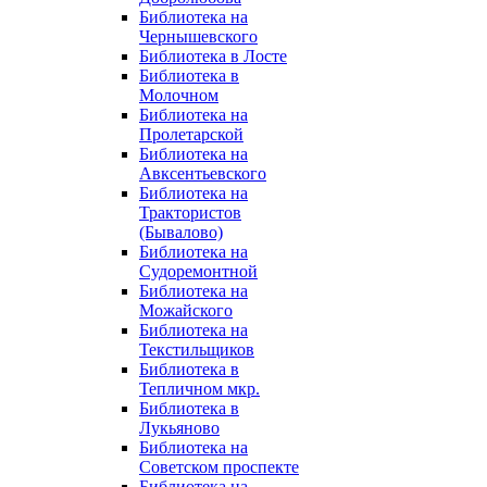
Библиотека на
Чернышевского
Библиотека в Лосте
Библиотека в
Молочном
Библиотека на
Пролетарской
Библиотека на
Авксентьевского
Библиотека на
Трактористов
(Бывалово)
Библиотека на
Судоремонтной
Библиотека на
Можайского
Библиотека на
Текстильщиков
Библиотека в
Тепличном мкр.
Библиотека в
Лукьяново
Библиотека на
Советском проспекте
Библиотека на