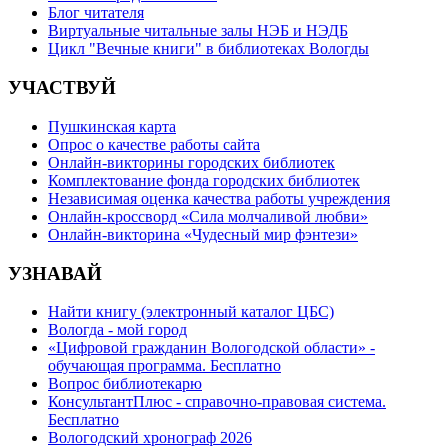
Блог читателя
Виртуальные читальные залы НЭБ и НЭДБ
Цикл "Вечные книги" в библиотеках Вологды
УЧАСТВУЙ
Пушкинская карта
Опрос о качестве работы сайта
Онлайн-викторины городских библиотек
Комплектование фонда городских библиотек
Независимая оценка качества работы учреждения
Онлайн-кроссворд «Сила молчаливой любви»
Онлайн-викторина «Чудесный мир фэнтези»
УЗНАВАЙ
Найти книгу (электронный каталог ЦБС)
Вологда - мой город
«Цифровой гражданин Вологодской области» -
обучающая программа. Бесплатно
Вопрос библиотекарю
КонсультантПлюс - справочно-правовая система.
Бесплатно
Вологодский хронограф 2026