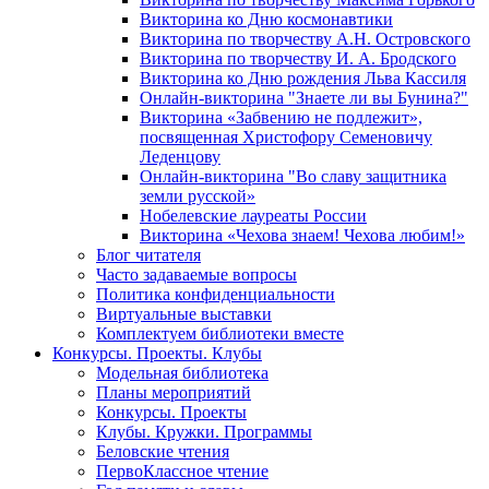
Викторина ко Дню космонавтики
Викторина по творчеству А.Н. Островского
Викторина по творчеству И. А. Бродского
Викторина ко Дню рождения Льва Кассиля
Онлайн-викторина "Знаете ли вы Бунина?"
Викторина «Забвению не подлежит»,
посвященная Христофору Семеновичу
Леденцову
Онлайн-викторина "Во славу защитника
земли русской»
Нобелевские лауреаты России
Викторина «Чехова знаем! Чехова любим!»
Блог читателя
Часто задаваемые вопросы
Политика конфиденциальности
Виртуальные выставки
Комплектуем библиотеки вместе
Конкурсы. Проекты. Клубы
Модельная библиотека
Планы мероприятий
Конкурсы. Проекты
Клубы. Кружки. Программы
Беловские чтения
ПервоКлассное чтение