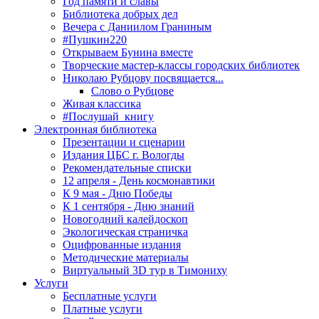
Год памяти и славы
Библиотека добрых дел
Вечера с Даниилом Граниным
#Пушкин220
Открываем Бунина вместе
Творческие мастер-классы городских библиотек
Николаю Рубцову посвящается...
Слово о Рубцове
Живая классика
#Послушай_книгу
Электронная библиотека
Презентации и сценарии
Издания ЦБС г. Вологды
Рекомендательные списки
12 апреля - День космонавтики
К 9 мая - Дню Победы
К 1 сентября - Дню знаний
Новогодний калейдоскоп
Экологическая страничка
Оцифрованные издания
Методические материалы
Виртуальный 3D тур в Тимониху
Услуги
Бесплатные услуги
Платные услуги