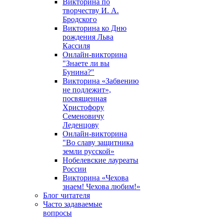
Викторина по
творчеству И. А.
Бродского
Викторина ко Дню
рождения Льва
Кассиля
Онлайн-викторина
"Знаете ли вы
Бунина?"
Викторина «Забвению
не подлежит»,
посвященная
Христофору
Семеновичу
Леденцову
Онлайн-викторина
"Во славу защитника
земли русской»
Нобелевские лауреаты
России
Викторина «Чехова
знаем! Чехова любим!»
Блог читателя
Часто задаваемые
вопросы