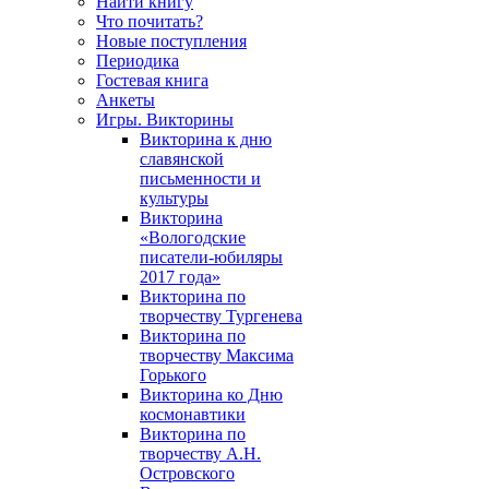
Найти книгу
Что почитать?
Новые поступления
Периодика
Гостевая книга
Анкеты
Игры. Викторины
Викторина к дню
славянской
письменности и
культуры
Викторина
«Вологодские
писатели-юбиляры
2017 года»
Викторина по
творчеству Тургенева
Викторина по
творчеству Максима
Горького
Викторина ко Дню
космонавтики
Викторина по
творчеству А.Н.
Островского