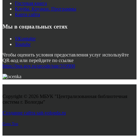
Гостевая книга
Клубы. Кружки. Программы
Карта сайта
Мы в социальных сетях
VKontakte
Youtube
Чтобы оценить условия предоставления услуг используйте
QR-код или перейдите по ссылке
https://bus.gov.ru/qrcode/rate/319900
Copyright © 2026 МБУК "Централизованная библиотечная
система г. Вологды"
Joomla! 3 Templates
Создание сайта sait-vologda.ru
Goto Top