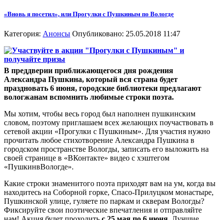
«Вновь я посетил», или Прогулки с Пушкиным по Вологде
Категория:
Анонсы
Опубликовано: 25.05.2018 11:47
В преддверии приближающегося дня рождения
Александра Пушкина, который вся страна будет
праздновать 6 июня, городские библиотеки предлагают
вологжанам вспомнить любимые строки поэта.
Мы хотим, чтобы весь город был наполнен пушкинским
словом, поэтому приглашаем всех желающих поучаствовать в
сетевой акции «Прогулки с Пушкиным». Для участия нужно
прочитать любое стихотворение Александра Пушкина в
городском пространстве Вологды, записать его выложить на
своей странице в «ВКонтакте» видео с хэштегом
«ПушкинвВологде».
Какие строки знаменитого поэта приходят вам на ум, когда вы
находитесь на Соборной горке, Спасо-Прилуцком монастыре,
Пушкинской улице, гуляете по паркам и скверам Вологды?
Фиксируйте свои поэтические впечатления и отправляйте
нам! Акция будет проходить
с 25 мая по 6 июня.
Лучшие