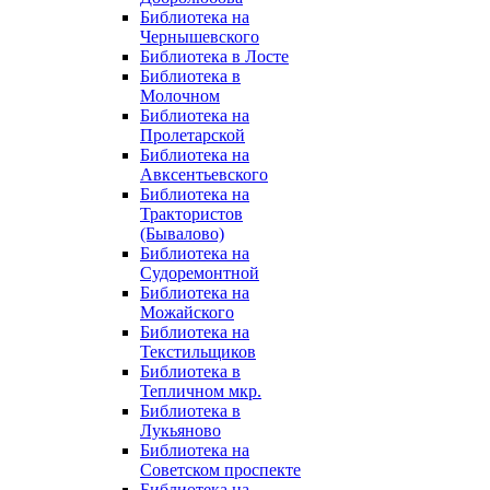
Библиотека на
Чернышевского
Библиотека в Лосте
Библиотека в
Молочном
Библиотека на
Пролетарской
Библиотека на
Авксентьевского
Библиотека на
Трактористов
(Бывалово)
Библиотека на
Судоремонтной
Библиотека на
Можайского
Библиотека на
Текстильщиков
Библиотека в
Тепличном мкр.
Библиотека в
Лукьяново
Библиотека на
Советском проспекте
Библиотека на