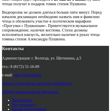
чтецы получат в подарок томик стихов Пушкина.
Видеоролик не должен длиться больше пяти минут. Перед
началом декламации необходимо назвать имя и фамилию
чтеца и обозначить участие в поэтическом марафоне
«Прогулки с Пушкиным». Приветствуется музыкальное
сопровождение, наличие костюма. Стихи должны
исполняться наизусть, желательно наличие в руках чтеца
томика стихов Александра Пушкина.
Контакты
Администрация: г. Вологда, ул. Щетинина, д.5
тел.: 8 (8172) 51-16-09
e-mail:
adm-cbs@mail.ru
Адреса и контакты городских библиотек
Летний режим работы библиотек
Наше видео
Что почитать?
Новые поступления