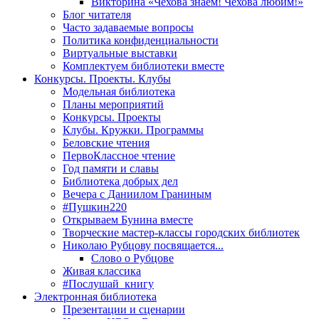
Викторина «Чехова знаем! Чехова любим!»
Блог читателя
Часто задаваемые вопросы
Политика конфиденциальности
Виртуальные выставки
Комплектуем библиотеки вместе
Конкурсы. Проекты. Клубы
Модельная библиотека
Планы мероприятий
Конкурсы. Проекты
Клубы. Кружки. Программы
Беловские чтения
ПервоКлассное чтение
Год памяти и славы
Библиотека добрых дел
Вечера с Даниилом Граниным
#Пушкин220
Открываем Бунина вместе
Творческие мастер-классы городских библиотек
Николаю Рубцову посвящается...
Слово о Рубцове
Живая классика
#Послушай_книгу
Электронная библиотека
Презентации и сценарии