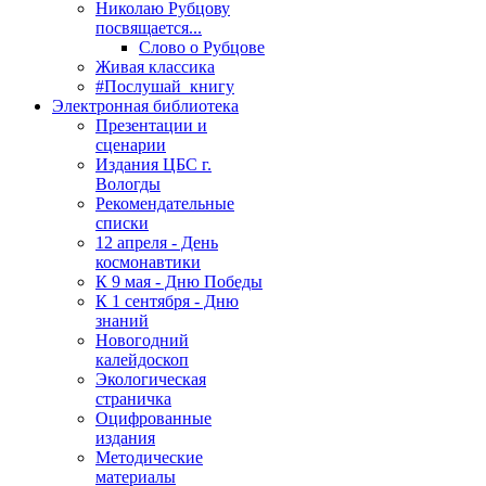
Николаю Рубцову
посвящается...
Слово о Рубцове
Живая классика
#Послушай_книгу
Электронная библиотека
Презентации и
сценарии
Издания ЦБС г.
Вологды
Рекомендательные
списки
12 апреля - День
космонавтики
К 9 мая - Дню Победы
К 1 сентября - Дню
знаний
Новогодний
калейдоскоп
Экологическая
страничка
Оцифрованные
издания
Методические
материалы