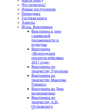
Найти книгу
Что почитать?
Новые поступления
Периодика
Гостевая книга
Анкеты
Игры. Викторины
Викторина к дню
славянской
письменности и
культуры
Викторина
«Вологодские
писатели-юбиляры
2017 года»
Викторина по
творчеству Тургенева
Викторина по
творчеству Максима
Горького
Викторина ко Дню
космонавтики
Викторина по
творчеству А.Н.
Островского