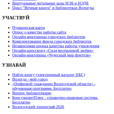
Виртуальные читальные залы НЭБ и НЭДБ
Цикл "Вечные книги" в библиотеках Вологды
УЧАСТВУЙ
Пушкинская карта
Опрос о качестве работы сайта
Онлайн-викторины городских библиотек
Комплектование фонда городских библиотек
Независимая оценка качества работы учреждения
Онлайн-кроссворд «Сила молчаливой любви»
Онлайн-викторина «Чудесный мир фэнтези»
УЗНАВАЙ
Найти книгу (электронный каталог ЦБС)
Вологда - мой город
«Цифровой гражданин Вологодской области» -
обучающая программа. Бесплатно
Вопрос библиотекарю
КонсультантПлюс - справочно-правовая система.
Бесплатно
Вологодский хронограф 2026