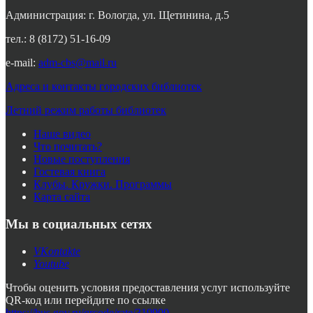
Администрация: г. Вологда, ул. Щетинина, д.5
тел.: 8 (8172) 51-16-09
e-mail:
adm-cbs@mail.ru
Адреса и контакты городских библиотек
Летний режим работы библиотек
Наше видео
Что почитать?
Новые поступления
Гостевая книга
Клубы. Кружки. Программы
Карта сайта
Мы в социальных сетях
VKontakte
Youtube
Чтобы оценить условия предоставления услуг используйте
QR-код или перейдите по ссылке
https://bus.gov.ru/qrcode/rate/319900