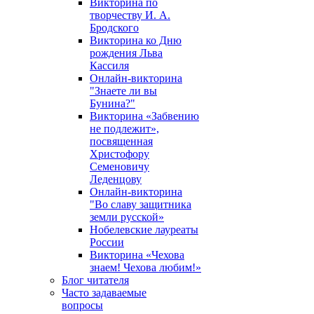
Викторина по
творчеству И. А.
Бродского
Викторина ко Дню
рождения Льва
Кассиля
Онлайн-викторина
"Знаете ли вы
Бунина?"
Викторина «Забвению
не подлежит»,
посвященная
Христофору
Семеновичу
Леденцову
Онлайн-викторина
"Во славу защитника
земли русской»
Нобелевские лауреаты
России
Викторина «Чехова
знаем! Чехова любим!»
Блог читателя
Часто задаваемые
вопросы