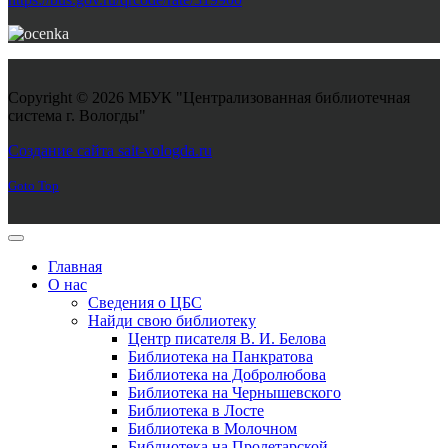
Copyright © 2026 МБУК "Централизованная библиотечная
система г. Вологды"
Joomla! 3 Templates
Создание сайта sait-vologda.ru
Goto Top
Главная
О нас
Сведения о ЦБС
Найди свою библиотеку
Центр писателя В. И. Белова
Библиотека на Панкратова
Библиотека на Добролюбова
Библиотека на Чернышевского
Библиотека в Лосте
Библиотека в Молочном
Библиотека на Пролетарской