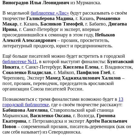
Виноградов Илья Леонидович
из Мурманска.
В модельной
библиотеке «Лис»
будут рассказывать о своём
творчестве
Галикберова Мадина
, г. Казань,
Романенко
Макар
, г. Казань,
Басников Тимофей
, г. Бабаево,
Дюгаева
Ирина
, г. Санкт-Петербург и эксперт, впервые
присоединившийся к семинару в этом году,
Небыков
Алексей Александрович
– прозаик, просветитель,
литературный продюсер, юрист и предприниматель.
Ещё больше писателей можно будет встретить в городской
библиотеке №11
, в которой выступят финалисты:
Бунтавский
Никита
, г. Санкт-Петербург,
Киселева Елена
, г. Владивосток,
Соколенко Владислав
, г. Майкоп,
Панфилов Глеб
, г.
Череповец. Эксперт
Мамед Хаджихалилович Халилов
–
поэт, прозаик, переводчик, председатель ярославской
организации Союза писателей России.
Познакомиться с тремя финалистами возможно будет в
13
городской библиотеке
, где о своём творчестве расскажут:
Бабишова Ангелина
, Ставропольский край станица
Марьинская,
Василенко Оксана
, г. Вологда,
Громова
Екатерина
, г. Петрозаводска и эксперт
Артём Васильевич
Повов
– современный прозаик, писатель-деревенщик (как он
сам себя называет) из Северодвинска.