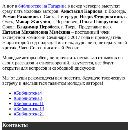
А вот в
библиотеке на Гагарина
в вечер четверга выступят
сразу пять молодых авторов:
Анастасия Карпова
, г. Вологда,
Роман Разживин
, г. Санкт-Петербург,
Игорь Федоровский
, г.
Омск,
Макар Жигулин
, г. Череповец,
Ольга Говорухина
, г.
Сокол,
Владимир Неробеев
, г. Тверь. Представит всех
Наталья Михайловна Мелёхина
– постоянный член
экспертной комиссии Семинара с 2017 года и председатель
жюри второй год подряд. Писатель, журналист, литературный
критик, Член Союза писателей России.
Молодые авторы обещали прочитать несколько отрывков из
своих рассказов и стихотворений, разумеется, все будут
открыты для вопросов и свободной дискуссии.
Мы от души рекомендуем вам посетить будущую творческую
встречу и насладиться талантом молодых авторов!
#Библиотека4
#Библиотека8
#Библиотека11
#Библиотека13
#Библиотека21
Контакты