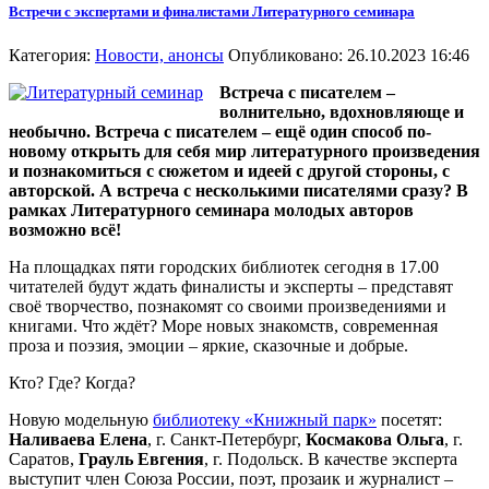
Встречи с экспертами и финалистами Литературного семинара
Категория:
Новости, анонсы
Опубликовано: 26.10.2023 16:46
Встреча с писателем –
волнительно, вдохновляюще и
необычно. Встреча с писателем – ещё один способ по-
новому открыть для себя мир литературного произведения
и познакомиться с сюжетом и идеей с другой стороны, с
авторской. А встреча с несколькими писателями сразу? В
рамках Литературного семинара молодых авторов
возможно всё!
На площадках пяти городских библиотек сегодня в 17.00
читателей будут ждать финалисты и эксперты – представят
своё творчество, познакомят со своими произведениями и
книгами. Что ждёт? Море новых знакомств, современная
проза и поэзия, эмоции – яркие, сказочные и добрые.
Кто? Где? Когда?
Новую модельную
библиотеку «Книжный парк»
посетят:
Наливаева Елена
, г. Санкт-Петербург,
Космакова Ольга
, г.
Саратов,
Грауль Евгения
, г. Подольск. В качестве эксперта
выступит член Союза России, поэт, прозаик и журналист –