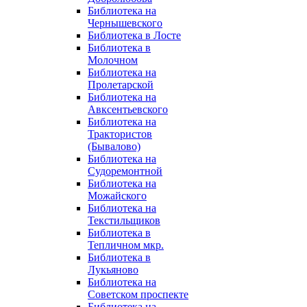
Библиотека на
Чернышевского
Библиотека в Лосте
Библиотека в
Молочном
Библиотека на
Пролетарской
Библиотека на
Авксентьевского
Библиотека на
Трактористов
(Бывалово)
Библиотека на
Судоремонтной
Библиотека на
Можайского
Библиотека на
Текстильщиков
Библиотека в
Тепличном мкр.
Библиотека в
Лукьяново
Библиотека на
Советском проспекте
Библиотека на