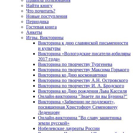
Правила пользования
Найти книгу
Что почитать?
Новые поступления
Периодика
Гостевая книга
Анкеты
Игры. Викторины
Викторина к дню славянской письменности
и культуры
Викторина «Вологодские писатели-юбиляры
2017 года»
Викторина по творчеству Тургенева
Викторина по творчеству Максима Горького
Викторина ко Дню космонавтики
Викторина по творчеству А.Н. Островского
Викторина по творчеству И. А. Бродского
Викторина ко Дню рождения Льва Кассиля
Онлайн-викторина "Знаете ли вы Бунина?"
Викторина «Забвению не подлежит»,
посвященная Христофору Семеновичу
Леденцову
Онлайн-викторина "Во славу защитника
земли русской»
Нобелевские лауреаты России