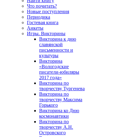
Найти книгу
Что почитать?
Новые поступления
Периодика
Гостевая книга
Анкеты
Игры. Викторины
Викторина к дню
славянской
письменности и
культуры
Викторина
«Вологодские
писатели-юбиляры
2017 года»
Викторина по
творчеству Тургенева
Викторина по
творчеству Максима
Горького
Викторина ко Дню
космонавтики
Викторина по
творчеству А.Н.
Островского