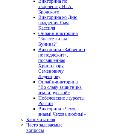
Викторина по
творчеству И. А.
Бродского
Викторина ко Дню
рождения Льва
Кассиля
Онлайн-викторина
"Знаете ли вы
Бунина?"
Викторина «Забвению
не подлежит»,
посвященная
Христофору
Семеновичу
Леденцову
Онлайн-викторина
"Во славу защитника
земли русской»
Нобелевские лауреаты
России
Викторина «Чехова
знаем! Чехова любим!»
Блог читателя
Часто задаваемые
вопросы