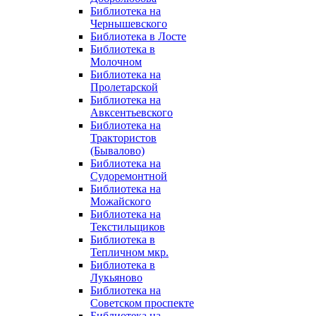
Библиотека на
Чернышевского
Библиотека в Лосте
Библиотека в
Молочном
Библиотека на
Пролетарской
Библиотека на
Авксентьевского
Библиотека на
Трактористов
(Бывалово)
Библиотека на
Судоремонтной
Библиотека на
Можайского
Библиотека на
Текстильщиков
Библиотека в
Тепличном мкр.
Библиотека в
Лукьяново
Библиотека на
Советском проспекте
Библиотека на