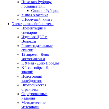
Николаю Рубцову
посвящается...
Слово о Рубцове
Живая классика
#Послушай_книгу
Электронная библиотека
Презентации и
сценарии
Издания ЦБС г.
Вологды
Рекомендательные
списки
12 апреля - День
космонавтики
К 9 мая - Дню Победы
К 1 сентября - Дню
знаний
Новогодний
калейдоскоп
Экологическая
страничка
Оцифрованные
издания
Методические
материалы