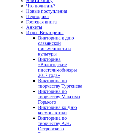
Найти книгу
Что почитать?
Новые поступления
Периодика
Гостевая книга
Анкеты
Игры. Викторины
Викторина к дню
славянской
письменности и
культуры
Викторина
«Вологодские
писатели-юбиляры
2017 года»
Викторина по
творчеству Тургенева
Викторина по
творчеству Максима
Горького
Викторина ко Дню
космонавтики
Викторина по
творчеству А.Н.
Островского