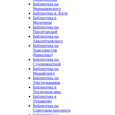
Библиотека на
Чернышевского
Библиотека в Лосте
Библиотека в
Молочном
Библиотека на
Пролетарской
Библиотека на
Авксентьевского
Библиотека на
Трактористов
(Бывалово)
Библиотека на
Судоремонтной
Библиотека на
Можайского
Библиотека на
Текстильщиков
Библиотека в
Тепличном мкр.
Библиотека в
Лукьяново
Библиотека на
Советском проспекте
Библиотека на