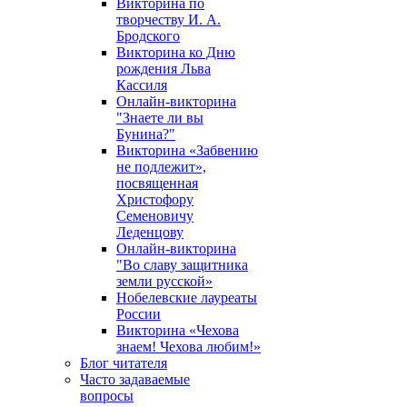
Викторина по
творчеству И. А.
Бродского
Викторина ко Дню
рождения Льва
Кассиля
Онлайн-викторина
"Знаете ли вы
Бунина?"
Викторина «Забвению
не подлежит»,
посвященная
Христофору
Семеновичу
Леденцову
Онлайн-викторина
"Во славу защитника
земли русской»
Нобелевские лауреаты
России
Викторина «Чехова
знаем! Чехова любим!»
Блог читателя
Часто задаваемые
вопросы