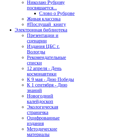
Николаю Рубцову
посвящается...
Слово о Рубцове
Живая классика
#Послушай_книгу
Электронная библиотека
Презентации и
сценарии
Издания ЦБС г.
Вологды
Рекомендательные
списки
12 апреля - День
космонавтики
К 9 мая - Дню Победы
К 1 сентября - Дню
знаний
Новогодний
калейдоскоп
Экологическая
страничка
Оцифрованные
издания
Методические
материалы