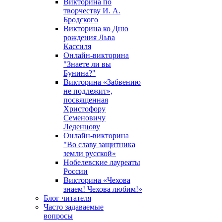
Викторина по
творчеству И. А.
Бродского
Викторина ко Дню
рождения Льва
Кассиля
Онлайн-викторина
"Знаете ли вы
Бунина?"
Викторина «Забвению
не подлежит»,
посвященная
Христофору
Семеновичу
Леденцову
Онлайн-викторина
"Во славу защитника
земли русской»
Нобелевские лауреаты
России
Викторина «Чехова
знаем! Чехова любим!»
Блог читателя
Часто задаваемые
вопросы