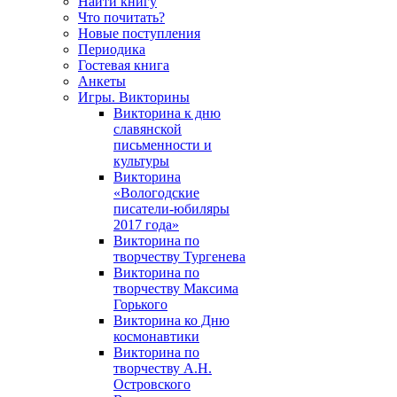
Найти книгу
Что почитать?
Новые поступления
Периодика
Гостевая книга
Анкеты
Игры. Викторины
Викторина к дню
славянской
письменности и
культуры
Викторина
«Вологодские
писатели-юбиляры
2017 года»
Викторина по
творчеству Тургенева
Викторина по
творчеству Максима
Горького
Викторина ко Дню
космонавтики
Викторина по
творчеству А.Н.
Островского