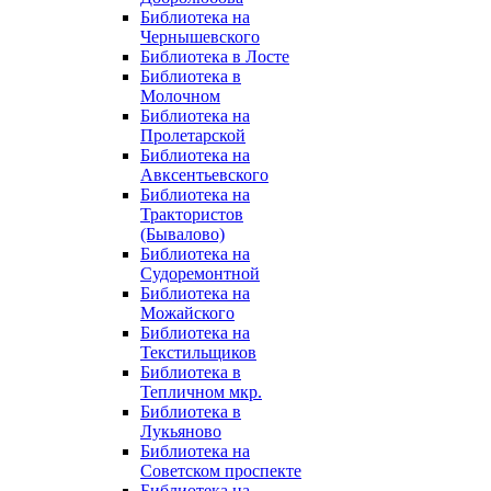
Библиотека на
Чернышевского
Библиотека в Лосте
Библиотека в
Молочном
Библиотека на
Пролетарской
Библиотека на
Авксентьевского
Библиотека на
Трактористов
(Бывалово)
Библиотека на
Судоремонтной
Библиотека на
Можайского
Библиотека на
Текстильщиков
Библиотека в
Тепличном мкр.
Библиотека в
Лукьяново
Библиотека на
Советском проспекте
Библиотека на