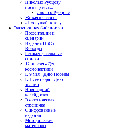
Николаю Рубцову
посвящается...
Слово о Рубцове
Живая классика
#Послушай_книгу
Электронная библиотека
Презентации и
сценарии
Издания ЦБС г.
Вологды
Рекомендательные
списки
12 апреля - День
космонавтики
К 9 мая - Дню Победы
К 1 сентября - Дню
знаний
Новогодний
калейдоскоп
Экологическая
страничка
Оцифрованные
издания
Методические
материалы