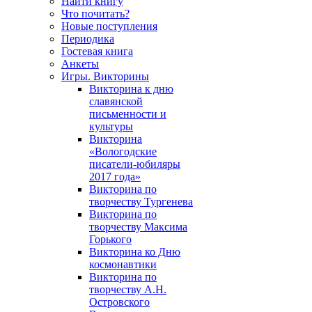
Найти книгу
Что почитать?
Новые поступления
Периодика
Гостевая книга
Анкеты
Игры. Викторины
Викторина к дню
славянской
письменности и
культуры
Викторина
«Вологодские
писатели-юбиляры
2017 года»
Викторина по
творчеству Тургенева
Викторина по
творчеству Максима
Горького
Викторина ко Дню
космонавтики
Викторина по
творчеству А.Н.
Островского