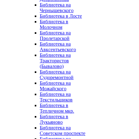
Библиотека на
Чернышевского
Библиотека в Лосте
Библиотека в
Молочном
Библиотека на
Пролетарской
Библиотека на
Авксентьевского
Библиотека на
Трактористов
(Бывалово)
Библиотека на
Судоремонтной
Библиотека на
Можайского
Библиотека на
Текстильщиков
Библиотека в
Тепличном мкр.
Библиотека в
Лукьяново
Библиотека на
Советском проспекте
Библиотека на