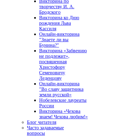
Викторина по
творчеству И. А.
Бродского
Викторина ко Дню
рождения Льва
Кассиля
Онлайн-викторина
"Знаете ли вы
Бунина?"
Викторина «Забвению
не подлежит»,
посвященная
Христофору
Семеновичу
Леденцову
Онлайн-викторина
"Во славу защитника
земли русской»
Нобелевские лауреаты
России
Викторина «Чехова
знаем! Чехова любим!»
Блог читателя
Часто задаваемые
вопросы