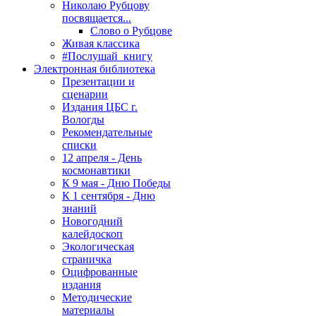
Николаю Рубцову
посвящается...
Слово о Рубцове
Живая классика
#Послушай_книгу
Электронная библиотека
Презентации и
сценарии
Издания ЦБС г.
Вологды
Рекомендательные
списки
12 апреля - День
космонавтики
К 9 мая - Дню Победы
К 1 сентября - Дню
знаний
Новогодний
калейдоскоп
Экологическая
страничка
Оцифрованные
издания
Методические
материалы