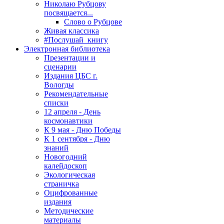
Николаю Рубцову
посвящается...
Слово о Рубцове
Живая классика
#Послушай_книгу
Электронная библиотека
Презентации и
сценарии
Издания ЦБС г.
Вологды
Рекомендательные
списки
12 апреля - День
космонавтики
К 9 мая - Дню Победы
К 1 сентября - Дню
знаний
Новогодний
калейдоскоп
Экологическая
страничка
Оцифрованные
издания
Методические
материалы