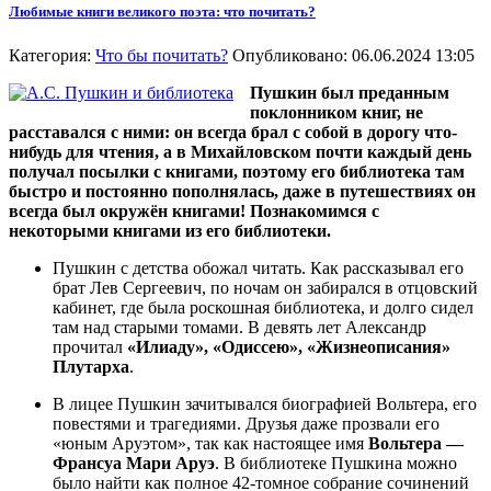
Любимые книги великого поэта: что почитать?
Категория:
Что бы почитать?
Опубликовано: 06.06.2024 13:05
Пушкин был преданным
поклонником книг, не
расставался с ними: он всегда брал с собой в дорогу что-
нибудь для чтения, а в Михайловском почти каждый день
получал посылки с книгами, поэтому его библиотека там
быстро и постоянно пополнялась, даже в путешествиях он
всегда был окружён книгами! Познакомимся с
некоторыми книгами из его библиотеки.
Пушкин с детства обожал читать. Как рассказывал его
брат Лев Сергеевич, по ночам он забирался в отцовский
кабинет, где была роскошная библиотека, и долго сидел
там над старыми томами. В девять лет Александр
прочитал
«Илиаду», «Одиссею», «Жизнеописания»
Плутарха
.
В лицее Пушкин зачитывался биографией Вольтера, его
повестями и трагедиями. Друзья даже прозвали его
«юным Аруэтом», так как настоящее имя
Вольтера —
Франсуа Мари Аруэ
. В библиотеке Пушкина можно
было найти как полное 42-томное собрание сочинений