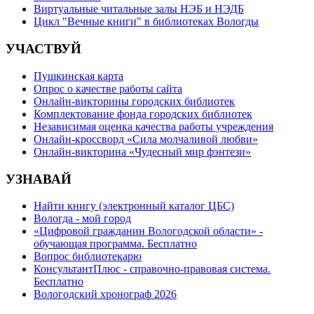
Виртуальные читальные залы НЭБ и НЭДБ
Цикл "Вечные книги" в библиотеках Вологды
УЧАСТВУЙ
Пушкинская карта
Опрос о качестве работы сайта
Онлайн-викторины городских библиотек
Комплектование фонда городских библиотек
Независимая оценка качества работы учреждения
Онлайн-кроссворд «Сила молчаливой любви»
Онлайн-викторина «Чудесный мир фэнтези»
УЗНАВАЙ
Найти книгу (электронный каталог ЦБС)
Вологда - мой город
«Цифровой гражданин Вологодской области» -
обучающая программа. Бесплатно
Вопрос библиотекарю
КонсультантПлюс - справочно-правовая система.
Бесплатно
Вологодский хронограф 2026