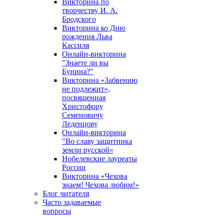
Викторина по
творчеству И. А.
Бродского
Викторина ко Дню
рождения Льва
Кассиля
Онлайн-викторина
"Знаете ли вы
Бунина?"
Викторина «Забвению
не подлежит»,
посвященная
Христофору
Семеновичу
Леденцову
Онлайн-викторина
"Во славу защитника
земли русской»
Нобелевские лауреаты
России
Викторина «Чехова
знаем! Чехова любим!»
Блог читателя
Часто задаваемые
вопросы