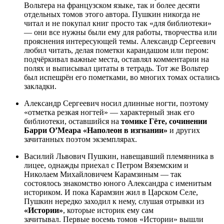
Вольтера на французском языке, так и более десяти
отдельных томов этого автора. Пушкин никогда не
читал и не покупал книг просто так «для библиотеки»
— они все нужны были ему для работы, творчества или
прояснения интересующей темы. Александр Сергеевич
любил читать, делая пометки карандашом или пером:
подчёркивал важные места, оставлял комментарии на
полях и выписывал цитаты в тетрадь. Тот же Вольтер
был испещрён его пометками, во многих томах остались
закладки.
Александр Сергеевич носил длинные ногти, поэтому
«отметка резкая ногтей» — характерный знак его
библиотеки, оставшийся на
томике Гёте, сочинении
Барри О’Меара «Наполеон в изгнании»
и других
зачитанных поэтом экземплярах.
Василий Львович Пушкин, навещавший племянника в
лицее, однажды приехал с Петром Вяземским и
Николаем Михайловичем Карамзиным — так
состоялось знакомство юного Александра с именитым
историком. И пока Карамзин жил в Царском Селе,
Пушкин нередко заходил к нему, слушая отрывки из
«Истории»
, которые историк ему сам
зачитывал. Первые восемь томов «Истории» вышли