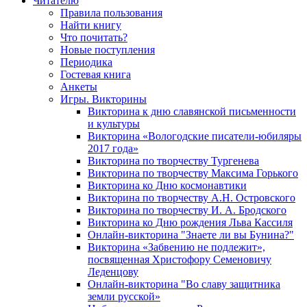
Читателю
Правила пользования
Найти книгу
Что почитать?
Новые поступления
Периодика
Гостевая книга
Анкеты
Игры. Викторины
Викторина к дню славянской письменности
и культуры
Викторина «Вологодские писатели-юбиляры
2017 года»
Викторина по творчеству Тургенева
Викторина по творчеству Максима Горького
Викторина ко Дню космонавтики
Викторина по творчеству А.Н. Островского
Викторина по творчеству И. А. Бродского
Викторина ко Дню рождения Льва Кассиля
Онлайн-викторина "Знаете ли вы Бунина?"
Викторина «Забвению не подлежит»,
посвященная Христофору Семеновичу
Леденцову
Онлайн-викторина "Во славу защитника
земли русской»