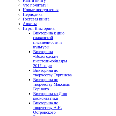
Найти книгу
Что почитать?
Новые поступления
Периодика
Гостевая книга
Анкеты
Игры. Викторины
Викторина к дню
славянской
письменности и
культуры
Викторина
«Вологодские
писатели-юбиляры
2017 года»
Викторина по
творчеству Тургенева
Викторина по
творчеству Максима
Горького
Викторина ко Дню
космонавтики
Викторина по
творчеству А.Н.
Островского