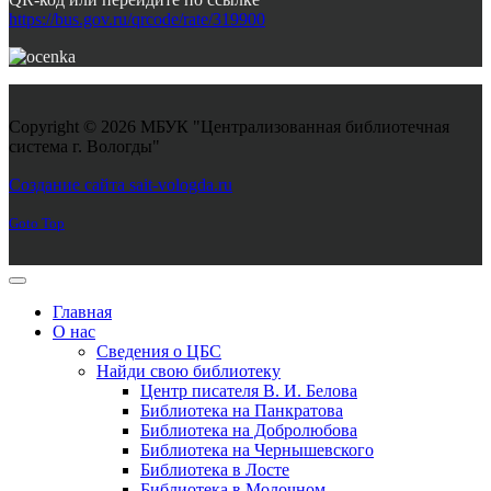
https://bus.gov.ru/qrcode/rate/319900
Copyright © 2026 МБУК "Централизованная библиотечная
система г. Вологды"
Joomla! 3 Templates
Создание сайта sait-vologda.ru
Goto Top
Главная
О нас
Сведения о ЦБС
Найди свою библиотеку
Центр писателя В. И. Белова
Библиотека на Панкратова
Библиотека на Добролюбова
Библиотека на Чернышевского
Библиотека в Лосте
Библиотека в Молочном