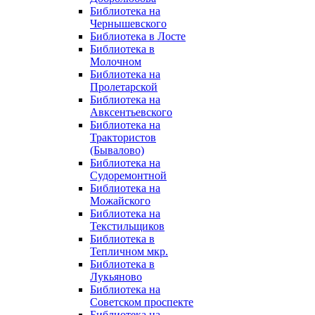
Библиотека на
Чернышевского
Библиотека в Лосте
Библиотека в
Молочном
Библиотека на
Пролетарской
Библиотека на
Авксентьевского
Библиотека на
Трактористов
(Бывалово)
Библиотека на
Судоремонтной
Библиотека на
Можайского
Библиотека на
Текстильщиков
Библиотека в
Тепличном мкр.
Библиотека в
Лукьяново
Библиотека на
Советском проспекте
Библиотека на