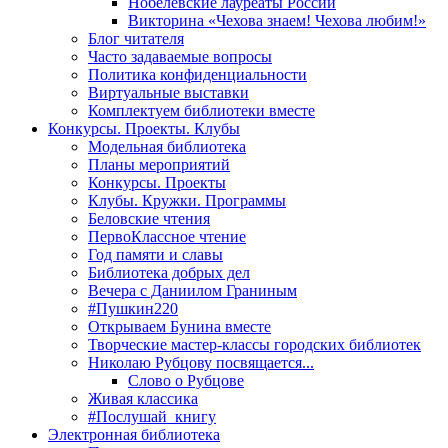
Нобелевские лауреаты России
Викторина «Чехова знаем! Чехова любим!»
Блог читателя
Часто задаваемые вопросы
Политика конфиденциальности
Виртуальные выставки
Комплектуем библиотеки вместе
Конкурсы. Проекты. Клубы
Модельная библиотека
Планы мероприятий
Конкурсы. Проекты
Клубы. Кружки. Программы
Беловские чтения
ПервоКлассное чтение
Год памяти и славы
Библиотека добрых дел
Вечера с Даниилом Граниным
#Пушкин220
Открываем Бунина вместе
Творческие мастер-классы городских библиотек
Николаю Рубцову посвящается...
Слово о Рубцове
Живая классика
#Послушай_книгу
Электронная библиотека