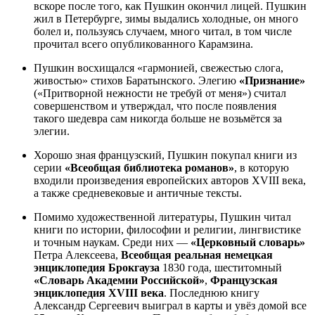
вскоре после того, как Пушкин окончил лицей. Пушкин
жил в Петербурге, зимы выдались холодные, он много
болел и, пользуясь случаем, много читал, в том числе
прочитал всего опубликованного Карамзина.
Пушкин восхищался «гармонией, свежестью слога,
живостью» стихов Баратынского. Элегию
«Признание»
(«Притворной нежности не требуй от меня») считал
совершенством и утверждал, что после появления
такого шедевра сам никогда больше не возьмётся за
элегии.
Хорошо зная французский, Пушкин покупал книги из
серии
«Всеобщая библиотека романов»
, в которую
входили произведения европейских авторов XVIII века,
а также средневековые и античные тексты.
Помимо художественной литературы, Пушкин читал
книги по истории, философии и религии, лингвистике
и точным наукам. Среди них —
«Церковный словарь»
Петра Алексеева,
Всеобщая реальная немецкая
энциклопедия Брокгауза
1830 года, шеститомный
«Словарь Академии Российской»
,
Французская
энциклопедия XVIII века
. Последнюю книгу
Александр Сергеевич выиграл в карты и увёз домой все